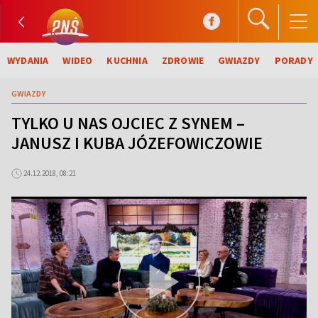
WYDANIA
WIDEO
KUCHNIA
ZDROWIE
GWIAZDY
PORADY
GWIAZDY
TYLKO U NAS OJCIEC Z SYNEM –
JANUSZ I KUBA JÓZEFOWICZOWIE
24.12.2018, 08:21