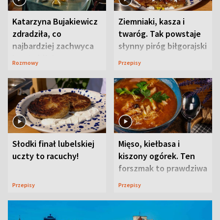
Katarzyna Bujakiewicz
Ziemniaki, kasza i
zdradziła, co
twaróg. Tak powstaje
najbardziej zachwyca
słynny piróg biłgorajski
ją w Lublinie
Rozmowy
Przepisy
Słodki finał lubelskiej
Mięso, kiełbasa i
uczty to racuchy!
kiszony ogórek. Ten
forszmak to prawdziwa
uczta
Przepisy
Przepisy