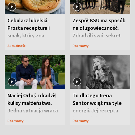
Cebularz lubelski.
Zespół KSU ma sposób
Prosta receptura i
na długowieczność.
smak, który zna
Zdradzili swój sekret
Lubelszczyzna
Aktualności
Rozmowy
Maciej Orłoś zdradził
To dlatego Irena
kulisy małżeństwa.
Santor wciąż ma tyle
Jedna sytuacja wraca
energii. Jej recepta
jak bumerang
jest zaskakująco
Rozmowy
Rozmowy
prosta