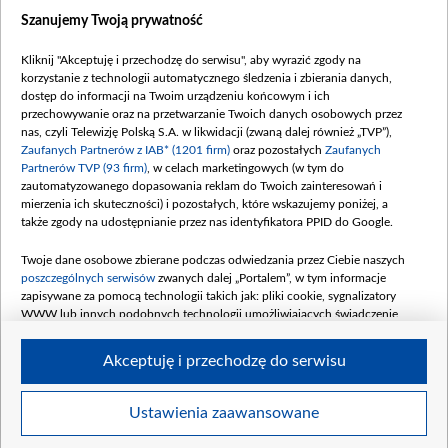
Dostępność
Szanujemy Twoją prywatność
Moje zgody
Kliknij "Akceptuję i przechodzę do serwisu", aby wyrazić zgody na
Procedura zgłoszeń wewnętrznych
korzystanie z technologii automatycznego śledzenia i zbierania danych,
dostęp do informacji na Twoim urządzeniu końcowym i ich
przechowywanie oraz na przetwarzanie Twoich danych osobowych przez
nas, czyli Telewizję Polską S.A. w likwidacji (zwaną dalej również „TVP”),
Zaufanych Partnerów z IAB* (1201 firm)
oraz pozostałych
Zaufanych
Partnerów TVP (93 firm)
, w celach marketingowych (w tym do
zautomatyzowanego dopasowania reklam do Twoich zainteresowań i
mierzenia ich skuteczności) i pozostałych, które wskazujemy poniżej, a
także zgody na udostępnianie przez nas identyfikatora PPID do Google.
Twoje dane osobowe zbierane podczas odwiedzania przez Ciebie naszych
poszczególnych serwisów
zwanych dalej „Portalem”, w tym informacje
zapisywane za pomocą technologii takich jak: pliki cookie, sygnalizatory
WWW lub innych podobnych technologii umożliwiających świadczenie
dopasowanych i bezpiecznych usług, personalizację treści oraz reklam,
udostępnianie funkcji mediów społecznościowych oraz analizowanie ruchu
Akceptuję i przechodzę do serwisu
w Internecie.
Twoje dane osobowe zbierane podczas odwiedzania przez Ciebie
Ustawienia zaawansowane
poszczególnych serwisów
na Portalu, takie jak adresy IP, identyfikatory
© 2026 Telewizja Polska S. A. w likwidacji
Twoich urządzeń końcowych i identyfikatory plików cookie, informacje o