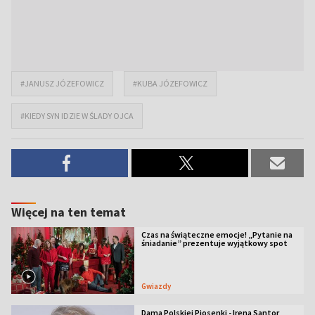
#JANUSZ JÓZEFOWICZ
#KUBA JÓZEFOWICZ
#KIEDY SYN IDZIE W ŚLADY OJCA
Więcej na ten temat
Czas na świąteczne emocje! „Pytanie na
śniadanie” prezentuje wyjątkowy spot
Gwiazdy
Dama Polskiej Piosenki - Irena Santor