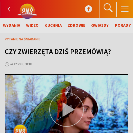
WYDANIA
WIDEO
KUCHNIA
ZDROWIE
GWIAZDY
PORADY
PYTANIE NA ŚNIADANIE
CZY ZWIERZĘTA DZIŚ PRZEMÓWIĄ?
24.12.2018, 08:18