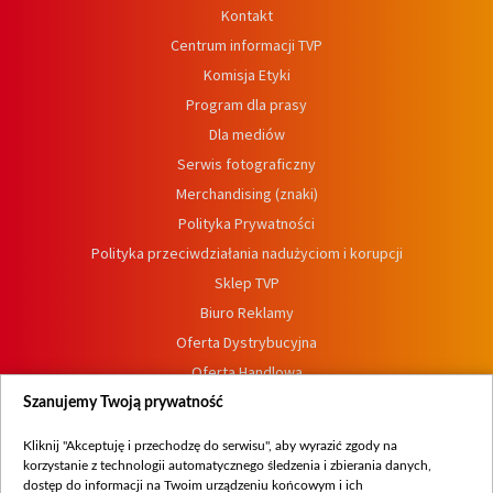
Kontakt
Centrum informacji TVP
Komisja Etyki
Program dla prasy
Dla mediów
Serwis fotograficzny
Merchandising (znaki)
Polityka Prywatności
Polityka przeciwdziałania nadużyciom i korupcji
Sklep TVP
Biuro Reklamy
Oferta Dystrybucyjna
Oferta Handlowa
Dostępność
Szanujemy Twoją prywatność
Moje zgody
Kliknij "Akceptuję i przechodzę do serwisu", aby wyrazić zgody na
Procedura zgłoszeń wewnętrznych
korzystanie z technologii automatycznego śledzenia i zbierania danych,
dostęp do informacji na Twoim urządzeniu końcowym i ich