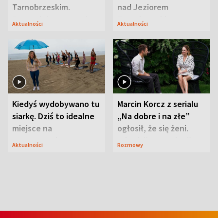
Tarnobrzeskim.
nad Jeziorem
Przyrodnicy zwracają
Tarnobrzeskim
Aktualności
Aktualności
uwagę na coś jeszcze
Kiedyś wydobywano tu
Marcin Korcz z serialu
siarkę. Dziś to idealne
„Na dobre i na złe”
miejsce na
ogłosił, że się żeni.
wypoczynek
Zdradził, co zmienił
Aktualności
Rozmowy
syn