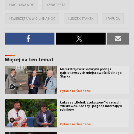
#WIGILIJNA NOC
#ZWIERZĘTA
#ZWIERZĘTA W WIGILIJNĄ NOC
#LESZEK STANEK
#PAPUGA
Więcej na ten temat
Marek Krajewski odkrywa jedną z
najciekawszych miejscowości Dolnego
Śląska
Pytanie na Śniadanie
Łukasz z „Rolnik szuka żony” o cenach
truskawek. Koszty i pogoda uderzają w
rolników
Pytanie na Śniadanie