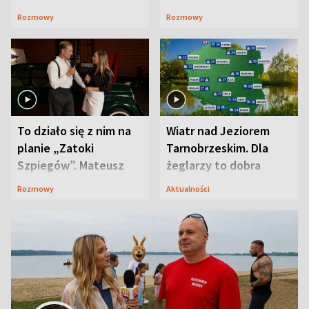
jest zaskakująco
szpiegów” od razu ich
Rozmowy
Rozmowy
prosta
zaskoczyła
To działo się z nim na
Wiatr nad Jeziorem
planie „Zatoki
Tarnobrzeskim. Dla
Szpiegów”. Mateusz
żeglarzy to dobra
Janicki odsłonił
wiadomość
Rozmowy
Aktualności
aktorski sekret