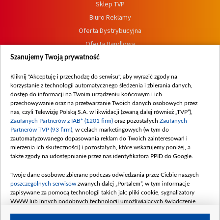
Sklep TVP
Biuro Reklamy
Oferta Dystrybucyjna
Oferta Handlowa
Dostępność
Szanujemy Twoją prywatność
Moje zgody
Kliknij "Akceptuję i przechodzę do serwisu", aby wyrazić zgody na
Procedura zgłoszeń wewnętrznych
korzystanie z technologii automatycznego śledzenia i zbierania danych,
dostęp do informacji na Twoim urządzeniu końcowym i ich
przechowywanie oraz na przetwarzanie Twoich danych osobowych przez
nas, czyli Telewizję Polską S.A. w likwidacji (zwaną dalej również „TVP”),
Zaufanych Partnerów z IAB* (1201 firm)
oraz pozostałych
Zaufanych
Partnerów TVP (93 firm)
, w celach marketingowych (w tym do
zautomatyzowanego dopasowania reklam do Twoich zainteresowań i
mierzenia ich skuteczności) i pozostałych, które wskazujemy poniżej, a
także zgody na udostępnianie przez nas identyfikatora PPID do Google.
Twoje dane osobowe zbierane podczas odwiedzania przez Ciebie naszych
poszczególnych serwisów
zwanych dalej „Portalem”, w tym informacje
zapisywane za pomocą technologii takich jak: pliki cookie, sygnalizatory
WWW lub innych podobnych technologii umożliwiających świadczenie
dopasowanych i bezpiecznych usług, personalizację treści oraz reklam,
udostępnianie funkcji mediów społecznościowych oraz analizowanie ruchu