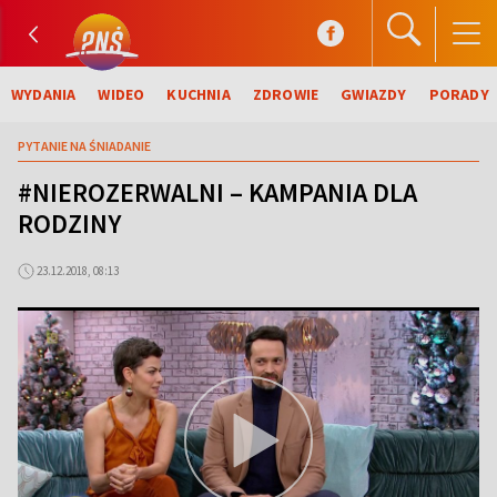
WYDANIA
WIDEO
KUCHNIA
ZDROWIE
GWIAZDY
PORADY
PYTANIE NA ŚNIADANIE
#NIEROZERWALNI – KAMPANIA DLA
RODZINY
23.12.2018, 08:13