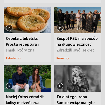
Cebularz lubelski.
Zespół KSU ma sposób
Prosta receptura i
na długowieczność.
smak, który zna
Zdradzili swój sekret
Lubelszczyzna
Aktualności
Rozmowy
Maciej Orłoś zdradził
To dlatego Irena
kulisy małżeństwa.
Santor wciąż ma tyle