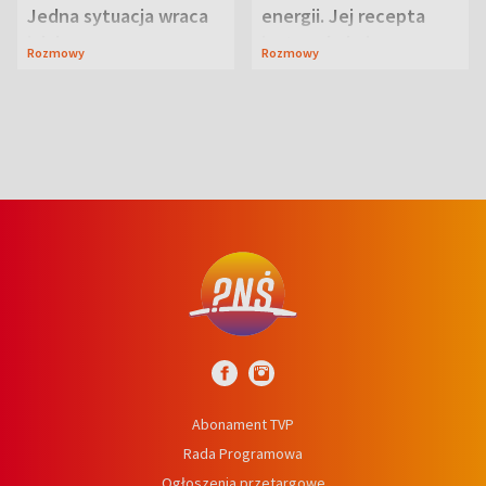
Jedna sytuacja wraca
energii. Jej recepta
jak bumerang
jest zaskakująco
Rozmowy
Rozmowy
prosta
Abonament TVP
Rada Programowa
Ogłoszenia przetargowe