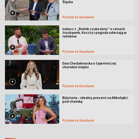
Śląska
Pytanie na Śniadanie
Łukasz z „Rolnik szuka żony” o cenach
truskawek. Koszty i pogoda uderzają w
rolników
Pytanie na Śniadanie
Ewa Chodakowska o tajemniczej
chorobie mięśni
Pytanie na Śniadanie
Biżuteria – idealny prezent na Mikołajki i
pod choinkę
Pytanie na Śniadanie