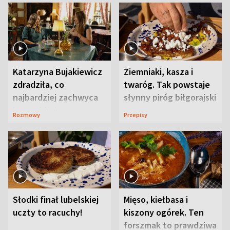
Katarzyna Bujakiewicz
Ziemniaki, kasza i
zdradziła, co
twaróg. Tak powstaje
najbardziej zachwyca
słynny piróg biłgorajski
ją w Lublinie
Rozmowy
Przepisy
Słodki finał lubelskiej
Mięso, kiełbasa i
uczty to racuchy!
kiszony ogórek. Ten
forszmak to prawdziwa