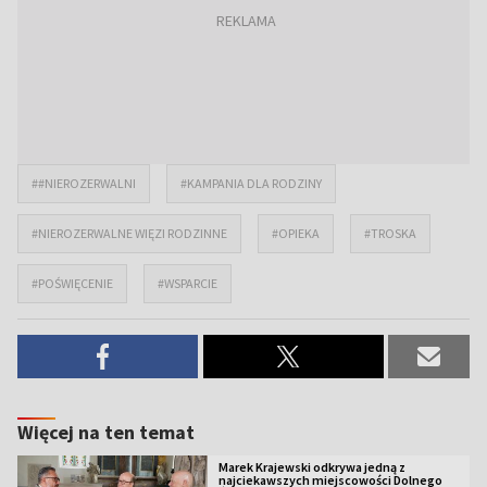
##NIEROZERWALNI
#KAMPANIA DLA RODZINY
#NIEROZERWALNE WIĘZI RODZINNE
#OPIEKA
#TROSKA
#POŚWIĘCENIE
#WSPARCIE
Więcej na ten temat
Marek Krajewski odkrywa jedną z
najciekawszych miejscowości Dolnego