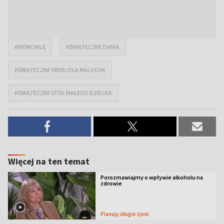
#NIEMOWLĘ
#ŚWIĄTECZNE DANIA
#ŚWIĄTECZNE MENU DLA MALUCHA
#ŚWIĄTECZNY STÓŁ MAŁEGO DZIECKA
Więcej na ten temat
Porozmawiajmy o wpływie alkoholu na
zdrowie
Planuję długie życie