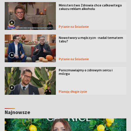
Ministerstwo Zdrowia chce całkowitego
zakazu reklam alkoholu
Pytanie na Śniadanie
Nowotwory u mężczyzn - nadal tematem
tabu?
Pytanie na Śniadanie
Porozmawiajmy o zdrowym sercu i
mózgu
Planuję długie życie
Najnowsze