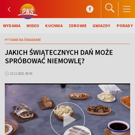
WYDANIA
WIDEO
KUCHNIA
ZDROWIE
GWIAZDY
PORADY
PYTANIE NA ŚNIADANIE
JAKICH ŚWIĄTECZNYCH DAŃ MOŻE
SPRÓBOWAĆ NIEMOWLĘ?
23.12.2018, 08:09