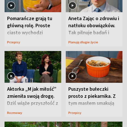
Pomarańcze grają tu
Aneta Zając o zdrowiu i
główną rolę. Proste
natłoku obowiązków.
ciasto wychodzi
Tak pilnuje badań i
wyjątkowo wilgotne
wizyt
Przepisy
Planuję długie życie
Aktorka „M jak miłość”
Puszyste bułeczki
zmieniła swoją drogę.
prosto z piekarnika. Z
Dziś wiąże przyszłość z
tym masłem smakują
neurobiologią
jeszcze lepiej
Rozmowy
Przepisy