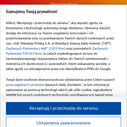
Oferta Handlowa
Dostępność
Szanujemy Twoją prywatność
Moje zgody
Kliknij "Akceptuję i przechodzę do serwisu", aby wyrazić zgody na
Procedura zgłoszeń wewnętrznych
korzystanie z technologii automatycznego śledzenia i zbierania danych,
dostęp do informacji na Twoim urządzeniu końcowym i ich
przechowywanie oraz na przetwarzanie Twoich danych osobowych przez
nas, czyli Telewizję Polską S.A. w likwidacji (zwaną dalej również „TVP”),
Zaufanych Partnerów z IAB* (1201 firm)
oraz pozostałych
Zaufanych
Partnerów TVP (93 firm)
, w celach marketingowych (w tym do
zautomatyzowanego dopasowania reklam do Twoich zainteresowań i
mierzenia ich skuteczności) i pozostałych, które wskazujemy poniżej, a
także zgody na udostępnianie przez nas identyfikatora PPID do Google.
Twoje dane osobowe zbierane podczas odwiedzania przez Ciebie naszych
poszczególnych serwisów
zwanych dalej „Portalem”, w tym informacje
zapisywane za pomocą technologii takich jak: pliki cookie, sygnalizatory
WWW lub innych podobnych technologii umożliwiających świadczenie
dopasowanych i bezpiecznych usług, personalizację treści oraz reklam,
udostępnianie funkcji mediów społecznościowych oraz analizowanie ruchu
Akceptuję i przechodzę do serwisu
w Internecie.
Twoje dane osobowe zbierane podczas odwiedzania przez Ciebie
Ustawienia zaawansowane
poszczególnych serwisów
na Portalu, takie jak adresy IP, identyfikatory