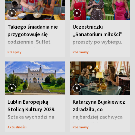
Takiego śniadania nie
Uczestniczki
przygotowuje się
„Sanatorium miłości”
codziennie. Suflet
przeszły po wybiegu.
serowy zachwyca
Te stylizacje
Przepisy
Rozmowy
smakiem
przyciągały wzrok
Lublin Europejską
Katarzyna Bujakiewicz
Stolicą Kultury 2029.
zdradziła, co
Sztuka wychodzi na
najbardziej zachwyca
ulice
ją w Lublinie
Aktualności
Rozmowy