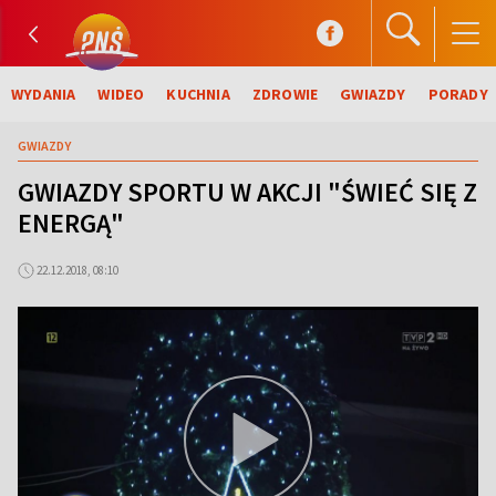
WYDANIA
WIDEO
KUCHNIA
ZDROWIE
GWIAZDY
PORADY
GWIAZDY
GWIAZDY SPORTU W AKCJI "ŚWIEĆ SIĘ Z
ENERGĄ"
22.12.2018, 08:10