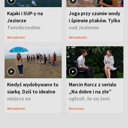
Kajaki i SUP-y na
Joga przy szumie wody
Jeziorze
i śpiewie ptaków. Tylko
Tarnobrzeskim.
nad Jeziorem
Przyrodnicy zwracają
Tarnobrzeskim
Aktualności
Aktualności
uwagę na coś jeszcze
Kiedyś wydobywano tu
Marcin Korcz z serialu
siarkę. Dziś to idealne
„Na dobre i na złe”
miejsce na
ogłosił, że się żeni.
wypoczynek
Zdradził, co zmienił
Aktualności
Rozmowy
syn