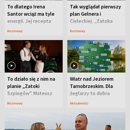
To dlatego Irena
Tak wyglądał pierwszy
Santor wciąż ma tyle
plan Gelnera i
energii. Jej recepta
Cieleckiej. „Zatoka
jest zaskakująco
szpiegów” od razu ich
Rozmowy
Rozmowy
prosta
zaskoczyła
To działo się z nim na
Wiatr nad Jeziorem
planie „Zatoki
Tarnobrzeskim. Dla
Szpiegów”. Mateusz
żeglarzy to dobra
Janicki odsłonił
wiadomość
Rozmowy
Aktualności
aktorski sekret