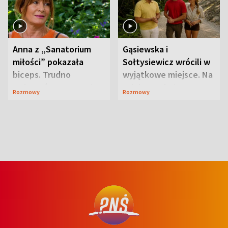
Anna z „Sanatorium
Gąsiewska i
miłości” pokazała
Sołtysiewicz wrócili w
biceps. Trudno
wyjątkowe miejsce. Na
uwierzyć, co przeszła
szlaku czekał
Rozmowy
Rozmowy
wcześniej
niedźwiedź