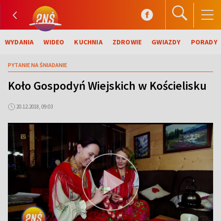
WYDANIA
WIDEO
KUCHNIA
ZDROWIE
GWIAZDY
PORADY
PYTANIE NA ŚNIADANIE
Koło Gospodyń Wiejskich w Kościelisku
20.12.2018, 09:03