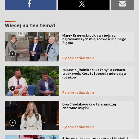
Więcej na ten temat
Marek Krajewski odkrywa jedną z
najciekawszych miejscowości Dolnego
Śląska
Pytanie na Śniadanie
Łukasz z „Rolnik szuka żony” o cenach
truskawek. Koszty i pogoda uderzają w
rolników
Pytanie na Śniadanie
Ewa Chodakowska o tajemniczej
chorobie mięśni
Pytanie na Śniadanie
Biżuteria – idealny prezent na Mikołajki i