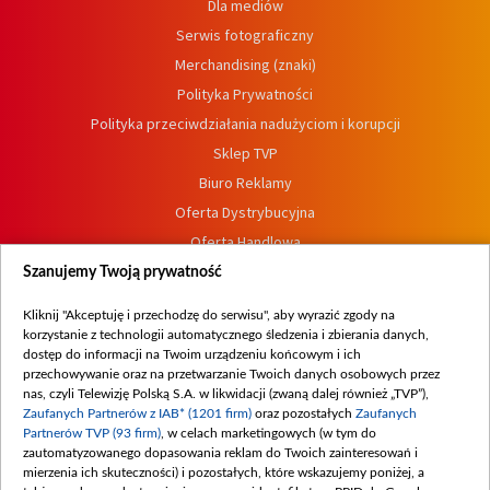
Dla mediów
Serwis fotograficzny
Merchandising (znaki)
Polityka Prywatności
Polityka przeciwdziałania nadużyciom i korupcji
Sklep TVP
Biuro Reklamy
Oferta Dystrybucyjna
Oferta Handlowa
Dostępność
Szanujemy Twoją prywatność
Moje zgody
Kliknij "Akceptuję i przechodzę do serwisu", aby wyrazić zgody na
Procedura zgłoszeń wewnętrznych
korzystanie z technologii automatycznego śledzenia i zbierania danych,
dostęp do informacji na Twoim urządzeniu końcowym i ich
przechowywanie oraz na przetwarzanie Twoich danych osobowych przez
nas, czyli Telewizję Polską S.A. w likwidacji (zwaną dalej również „TVP”),
Zaufanych Partnerów z IAB* (1201 firm)
oraz pozostałych
Zaufanych
Partnerów TVP (93 firm)
, w celach marketingowych (w tym do
zautomatyzowanego dopasowania reklam do Twoich zainteresowań i
mierzenia ich skuteczności) i pozostałych, które wskazujemy poniżej, a