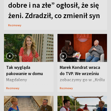
dobre i na złe” ogłosił, że się
żeni. Zdradził, co zmienił syn
Rozmowy
Tak wygląda
Marek Kondrat wraca
pakowanie w domu
do TVP. We wrześniu
Magdaleny
zobaczymy go w „Królu
Waligórskiej-Lisieckiej.
Maciusiu I”
Rozmowy
Rozmowy
Mąż nie odpuszcza