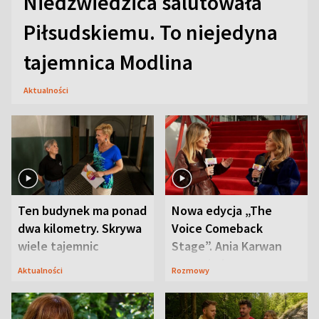
Niedźwiedzica salutowała
Piłsudskiemu. To niejedyna
tajemnica Modlina
Aktualności
Ten budynek ma ponad
Nowa edycja „The
dwa kilometry. Skrywa
Voice Comeback
wiele tajemnic
Stage”. Ania Karwan
zapowiada
Aktualności
Rozmowy
niespodzianki