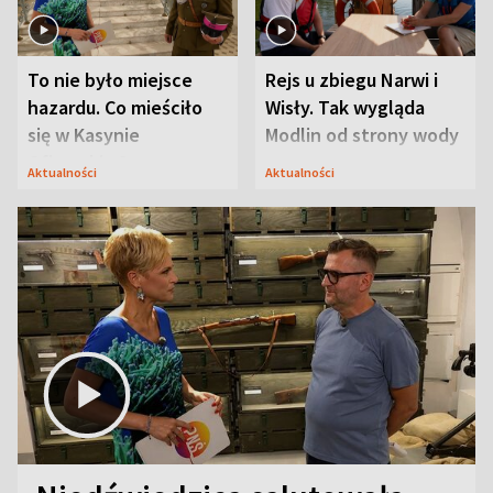
To nie było miejsce
Rejs u zbiegu Narwi i
hazardu. Co mieściło
Wisły. Tak wygląda
się w Kasynie
Modlin od strony wody
Oficerskim?
Aktualności
Aktualności