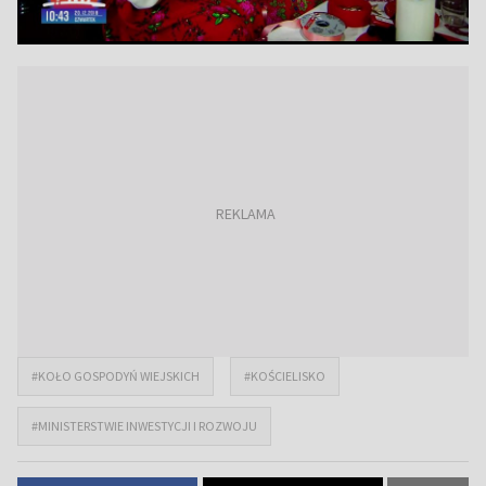
#KOŁO GOSPODYŃ WIEJSKICH
#KOŚCIELISKO
#MINISTERSTWIE INWESTYCJI I ROZWOJU