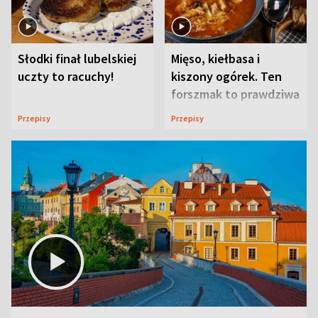
Słodki finał lubelskiej
Mięso, kiełbasa i
uczty to racuchy!
kiszony ogórek. Ten
forszmak to prawdziwa
uczta
Przepisy
Przepisy