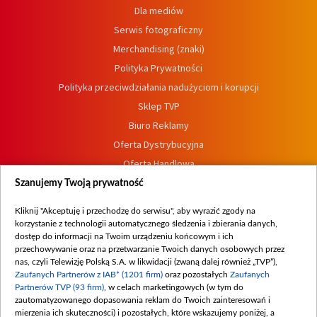
Dla mediów
Serwis fotograficzny
Merchandising (znaki)
Polityka Prywatności
Polityka przeciwdziałania nadużyciom i korupcji
Sklep TVP
Biuro Reklamy
Oferta Dystrybucyjna
Oferta Handlowa
Dostępność
Szanujemy Twoją prywatność
Moje zgody
Kliknij "Akceptuję i przechodzę do serwisu", aby wyrazić zgody na
Procedura zgłoszeń wewnętrznych
korzystanie z technologii automatycznego śledzenia i zbierania danych,
dostęp do informacji na Twoim urządzeniu końcowym i ich
przechowywanie oraz na przetwarzanie Twoich danych osobowych przez
nas, czyli Telewizję Polską S.A. w likwidacji (zwaną dalej również „TVP”),
Zaufanych Partnerów z IAB* (1201 firm)
oraz pozostałych
Zaufanych
Partnerów TVP (93 firm)
, w celach marketingowych (w tym do
zautomatyzowanego dopasowania reklam do Twoich zainteresowań i
mierzenia ich skuteczności) i pozostałych, które wskazujemy poniżej, a