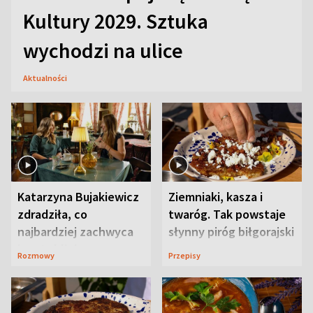
Kultury 2029. Sztuka
wychodzi na ulice
Aktualności
Katarzyna Bujakiewicz
Ziemniaki, kasza i
zdradziła, co
twaróg. Tak powstaje
najbardziej zachwyca
słynny piróg biłgorajski
ją w Lublinie
Rozmowy
Przepisy