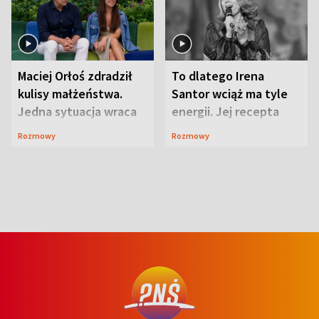
Maciej Orłoś zdradził
To dlatego Irena
kulisy małżeństwa.
Santor wciąż ma tyle
Jedna sytuacja wraca
energii. Jej recepta
jak bumerang
jest zaskakująco
Rozmowy
Rozmowy
prosta