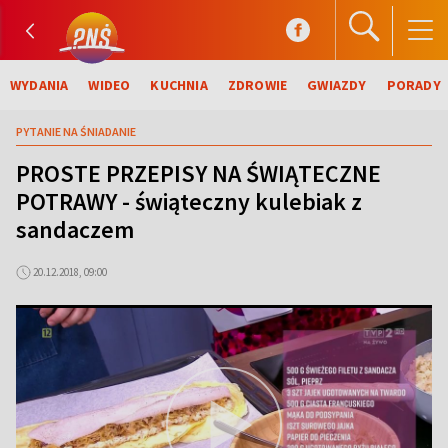
WYDANIA
WIDEO
KUCHNIA
ZDROWIE
GWIAZDY
PORADY
PYTANIE NA ŚNIADANIE
PROSTE PRZEPISY NA ŚWIĄTECZNE
POTRAWY - świąteczny kulebiak z
sandaczem
20.12.2018, 09:00