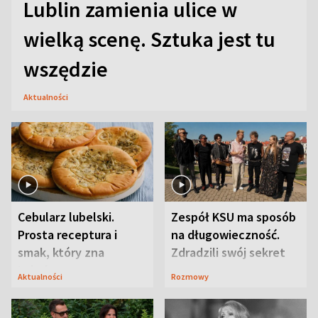
Lublin zamienia ulice w
wielką scenę. Sztuka jest tu
wszędzie
Aktualności
Cebularz lubelski.
Zespół KSU ma sposób
Prosta receptura i
na długowieczność.
smak, który zna
Zdradzili swój sekret
Lubelszczyzna
Aktualności
Rozmowy