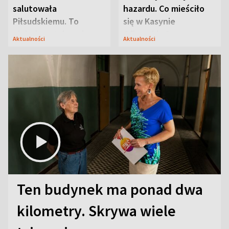
salutowała
hazardu. Co mieściło
Piłsudskiemu. To
się w Kasynie
niejedyna tajemnica
Oficerskim?
Aktualności
Aktualności
Modlina
Ten budynek ma ponad dwa
kilometry. Skrywa wiele