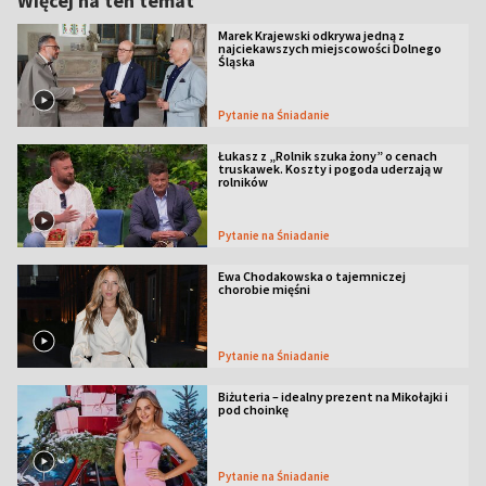
Więcej na ten temat
Marek Krajewski odkrywa jedną z
najciekawszych miejscowości Dolnego
Śląska
Pytanie na Śniadanie
Łukasz z „Rolnik szuka żony” o cenach
truskawek. Koszty i pogoda uderzają w
rolników
Pytanie na Śniadanie
Ewa Chodakowska o tajemniczej
chorobie mięśni
Pytanie na Śniadanie
Biżuteria – idealny prezent na Mikołajki i
pod choinkę
Pytanie na Śniadanie