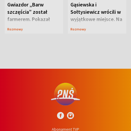
Gwiazdor „Barw
Gąsiewska i
szczęścia” został
Sołtysiewicz wrócili w
farmerem. Pokazał
wyjątkowe miejsce. Na
swoje niezwykłe
szlaku czekał
Rozmowy
Rozmowy
ranczo
niedźwiedź
Abonament TVP