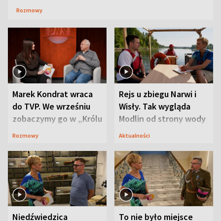
Rozmowy
Marek Kondrat wraca
Rejs u zbiegu Narwi i
do TVP. We wrześniu
Wisły. Tak wygląda
zobaczymy go w „Królu
Modlin od strony wody
Maciusiu I”
Rozmowy
Aktualności
Niedźwiedzica
To nie było miejsce