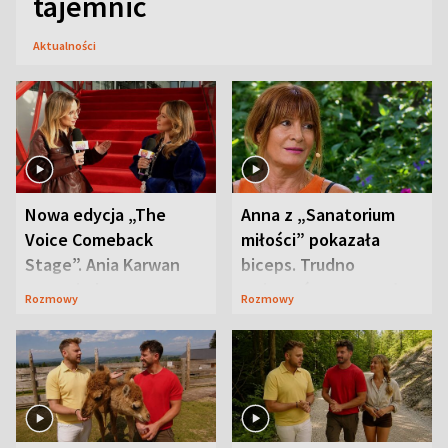
tajemnic
Aktualności
Nowa edycja „The
Anna z „Sanatorium
Voice Comeback
miłości” pokazała
Stage”. Ania Karwan
biceps. Trudno
zapowiada
uwierzyć, co przeszła
Rozmowy
Rozmowy
niespodzianki
wcześniej