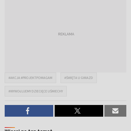
#AKCJA #PROJEKTPOMAGAM
#ŚWIĘTA U GWIAZD
#WYWOŁUJEMY DZIECIĘCE UŚMIECHY