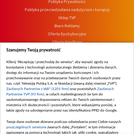
Polityka Prywatności
Polityka przeciwdziałania nadużyciom i korupcji
Sklep TVP
Biuro Reklamy
Oferta Dystrybucyjna
Oferta Handlowa
Dostępność
Szanujemy Twoją prywatność
Moje zgody
Kliknij "Akceptuję i przechodzę do serwisu", aby wyrazić zgody na
Procedura zgłoszeń wewnętrznych
korzystanie z technologii automatycznego śledzenia i zbierania danych,
dostęp do informacji na Twoim urządzeniu końcowym i ich
przechowywanie oraz na przetwarzanie Twoich danych osobowych przez
nas, czyli Telewizję Polską S.A. w likwidacji (zwaną dalej również „TVP”),
Zaufanych Partnerów z IAB* (1201 firm)
oraz pozostałych
Zaufanych
Partnerów TVP (93 firm)
, w celach marketingowych (w tym do
zautomatyzowanego dopasowania reklam do Twoich zainteresowań i
mierzenia ich skuteczności) i pozostałych, które wskazujemy poniżej, a
także zgody na udostępnianie przez nas identyfikatora PPID do Google.
Twoje dane osobowe zbierane podczas odwiedzania przez Ciebie naszych
poszczególnych serwisów
zwanych dalej „Portalem”, w tym informacje
zapisywane za pomocą technologii takich jak: pliki cookie, sygnalizatory