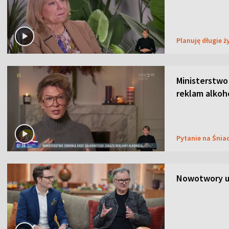
Planuję długie ż
Ministerstwo
reklam alkoh
Pytanie na Śnia
Nowotwory u