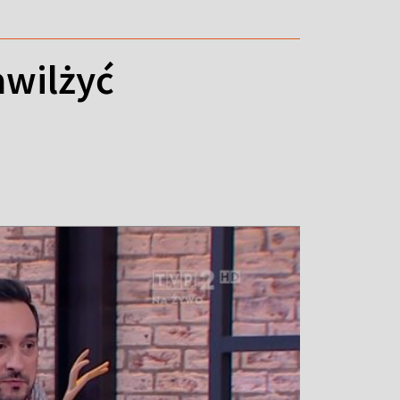
awilżyć