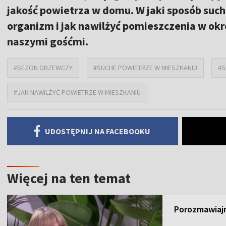
jakość powietrza w domu. W jaki sposób suc
organizm i jak nawilżyć pomieszczenia w o
naszymi gośćmi.
#SEZON GRZEWCZY
#SUCHE POWIETRZE W MIESZKANIU
#S
#JAK NAWILŻYĆ POWIETRZE W MIESZKANIU
UDOSTĘPNIJ NA FACEBOOKU
Więcej na ten temat
Porozmawiajm