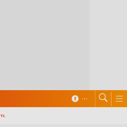
...
TYL