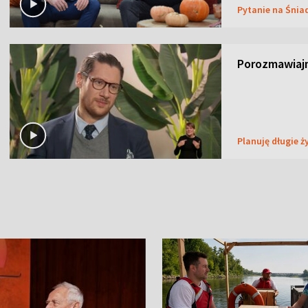
Pytanie na Śnia
Porozmawiaj
Planuję długie ż