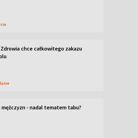
ycie
 Zdrowia chce całkowitego zakazu
olu
danie
 mężczyzn - nadal tematem tabu?