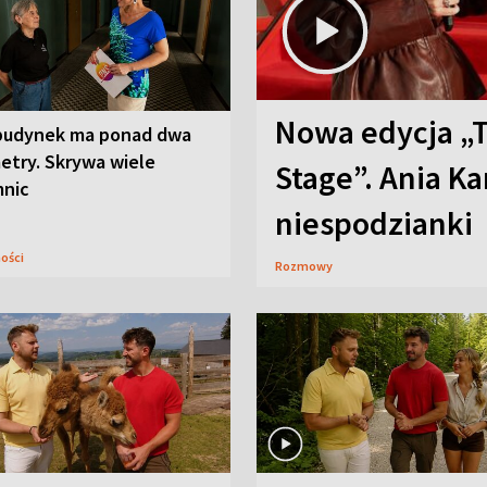
Nowa edycja „
budynek ma ponad dwa
etry. Skrywa wiele
Stage”. Ania K
mnic
niespodzianki
ności
Rozmowy