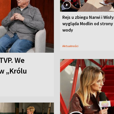
Rejs u zbiegu Narwi i Wisły
wygląda Modlin od strony
wody
Aktualności
TVP. We
w „Królu