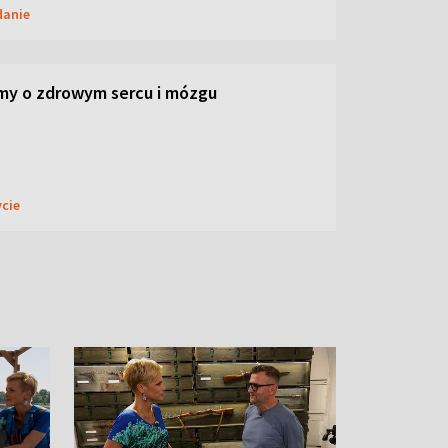
danie
my o zdrowym sercu i mózgu
ycie