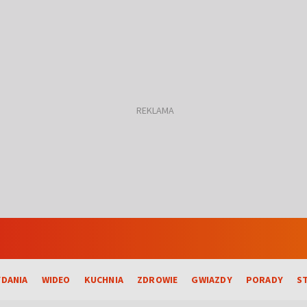
DANIA
WIDEO
KUCHNIA
ZDROWIE
GWIAZDY
PORADY
S