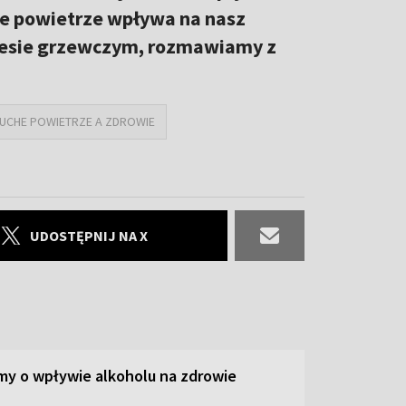
he powietrze wpływa na nasz
kresie grzewczym, rozmawiamy z
UCHE POWIETRZE A ZDROWIE
UDOSTĘPNIJ NA X
y o wpływie alkoholu na zdrowie