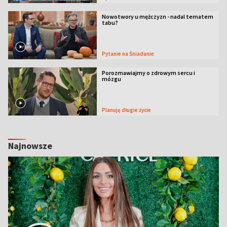
Nowotwory u mężczyzn - nadal tematem
tabu?
Pytanie na Śniadanie
Porozmawiajmy o zdrowym sercu i
mózgu
Planuję długie życie
Najnowsze