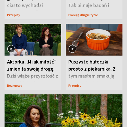
ciasto wychodzi
Tak pilnuje badań i
wyjątkowo wilgotne
wizyt
Przepisy
Planuję długie życie
Aktorka „M jak miłość”
Puszyste bułeczki
zmieniła swoją drogę.
prosto z piekarnika. Z
Dziś wiąże przyszłość z
tym masłem smakują
neurobiologią
jeszcze lepiej
Rozmowy
Przepisy