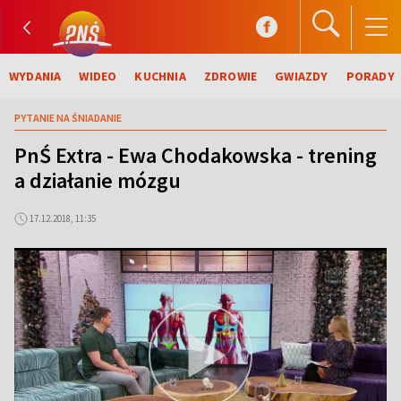
WYDANIA
WIDEO
KUCHNIA
ZDROWIE
GWIAZDY
PORADY
PYTANIE NA ŚNIADANIE
PnŚ Extra - Ewa Chodakowska - trening
a działanie mózgu
17.12.2018, 11:35