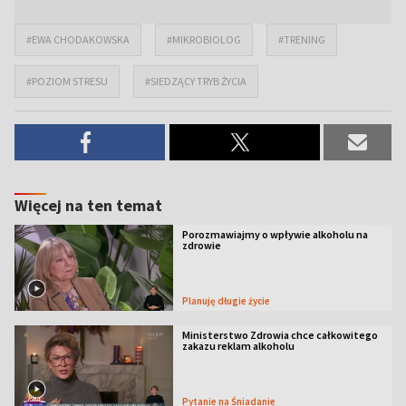
#EWA CHODAKOWSKA
#MIKROBIOLOG
#TRENING
#POZIOM STRESU
#SIEDZĄCY TRYB ŻYCIA
Więcej na ten temat
Porozmawiajmy o wpływie alkoholu na
zdrowie
Planuję długie życie
Ministerstwo Zdrowia chce całkowitego
zakazu reklam alkoholu
Pytanie na Śniadanie