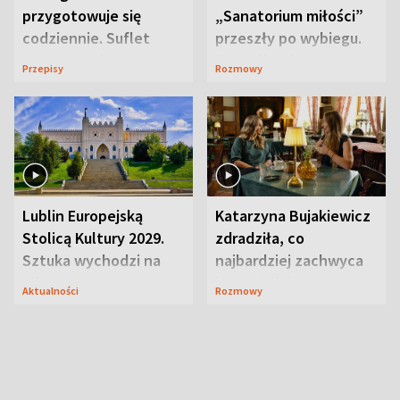
przygotowuje się
„Sanatorium miłości”
codziennie. Suflet
przeszły po wybiegu.
serowy zachwyca
Te stylizacje
Przepisy
Rozmowy
smakiem
przyciągały wzrok
Lublin Europejską
Katarzyna Bujakiewicz
Stolicą Kultury 2029.
zdradziła, co
Sztuka wychodzi na
najbardziej zachwyca
ulice
ją w Lublinie
Aktualności
Rozmowy