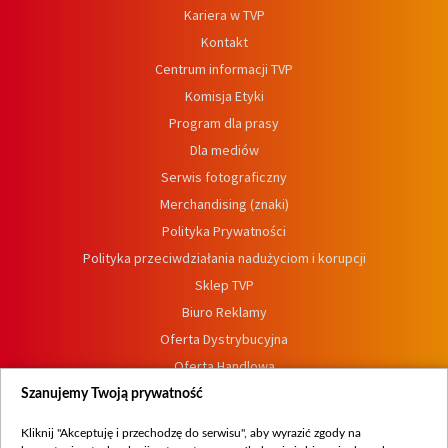
Kariera w TVP
Kontakt
Centrum informacji TVP
Komisja Etyki
Program dla prasy
Dla mediów
Serwis fotograficzny
Merchandising (znaki)
Polityka Prywatności
Polityka przeciwdziałania nadużyciom i korupcji
Sklep TVP
Biuro Reklamy
Oferta Dystrybucyjna
Oferta Handlowa
Dostępność
Szanujemy Twoją prywatność
Moje zgody
Kliknij "Akceptuję i przechodzę do serwisu", aby wyrazić zgody na
Procedura zgłoszeń wewnętrznych