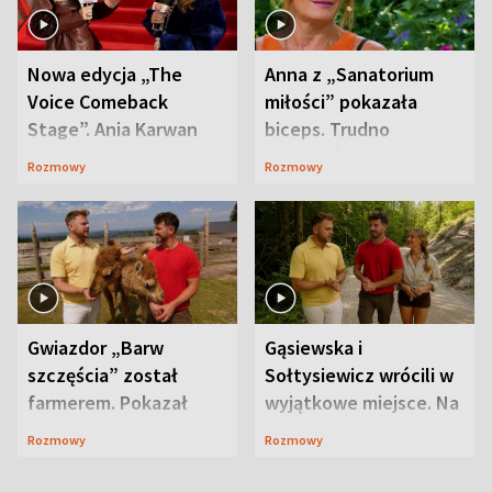
Nowa edycja „The
Anna z „Sanatorium
Voice Comeback
miłości” pokazała
Stage”. Ania Karwan
biceps. Trudno
zapowiada
uwierzyć, co przeszła
Rozmowy
Rozmowy
niespodzianki
wcześniej
Gwiazdor „Barw
Gąsiewska i
szczęścia” został
Sołtysiewicz wrócili w
farmerem. Pokazał
wyjątkowe miejsce. Na
swoje niezwykłe
szlaku czekał
Rozmowy
Rozmowy
ranczo
niedźwiedź