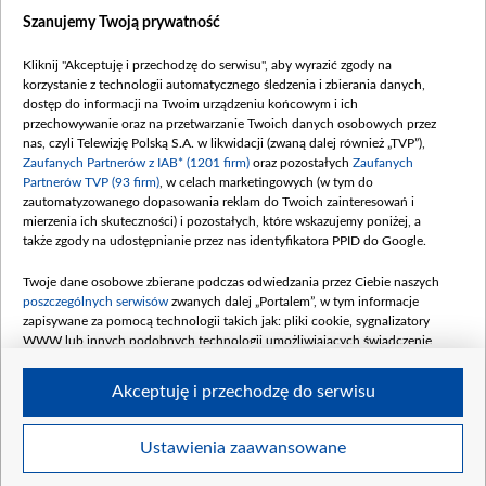
Dostępność
Szanujemy Twoją prywatność
Moje zgody
Kliknij "Akceptuję i przechodzę do serwisu", aby wyrazić zgody na
Procedura zgłoszeń wewnętrznych
korzystanie z technologii automatycznego śledzenia i zbierania danych,
dostęp do informacji na Twoim urządzeniu końcowym i ich
przechowywanie oraz na przetwarzanie Twoich danych osobowych przez
nas, czyli Telewizję Polską S.A. w likwidacji (zwaną dalej również „TVP”),
Zaufanych Partnerów z IAB* (1201 firm)
oraz pozostałych
Zaufanych
Partnerów TVP (93 firm)
, w celach marketingowych (w tym do
zautomatyzowanego dopasowania reklam do Twoich zainteresowań i
mierzenia ich skuteczności) i pozostałych, które wskazujemy poniżej, a
także zgody na udostępnianie przez nas identyfikatora PPID do Google.
Twoje dane osobowe zbierane podczas odwiedzania przez Ciebie naszych
poszczególnych serwisów
zwanych dalej „Portalem”, w tym informacje
zapisywane za pomocą technologii takich jak: pliki cookie, sygnalizatory
WWW lub innych podobnych technologii umożliwiających świadczenie
dopasowanych i bezpiecznych usług, personalizację treści oraz reklam,
udostępnianie funkcji mediów społecznościowych oraz analizowanie ruchu
Akceptuję i przechodzę do serwisu
w Internecie.
Twoje dane osobowe zbierane podczas odwiedzania przez Ciebie
Ustawienia zaawansowane
poszczególnych serwisów
na Portalu, takie jak adresy IP, identyfikatory
© 2026 Telewizja Polska S. A. w likwidacji
Twoich urządzeń końcowych i identyfikatory plików cookie, informacje o