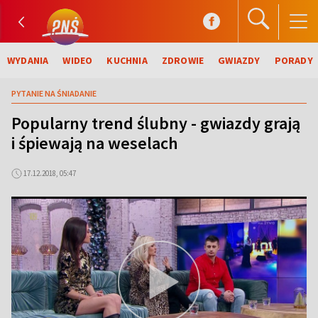
WYDANIA
WIDEO
KUCHNIA
ZDROWIE
GWIAZDY
PORADY
PYTANIE NA ŚNIADANIE
Popularny trend ślubny - gwiazdy grają
i śpiewają na weselach
17.12.2018, 05:47