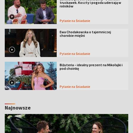
truskawek. Koszty i pogoda uderzają w
rolników
Pytanie na Śniadanie
Ewa Chodakowska o tajemniczej
chorobie mięśni
Pytanie na Śniadanie
Biżuteria – idealny prezent na Mikołajki i
pod choinkę
Pytanie na Śniadanie
Najnowsze