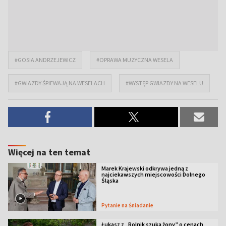
#GOSIA ANDRZEJEWICZ
#OPRAWA MUZYCZNA WESELA
#GWIAZDY ŚPIEWAJĄ NA WESELACH
#WYSTĘP GWIAZDY NA WESELU
Więcej na ten temat
Marek Krajewski odkrywa jedną z
najciekawszych miejscowości Dolnego
Śląska
Pytanie na Śniadanie
Łukasz z „Rolnik szuka żony” o cenach