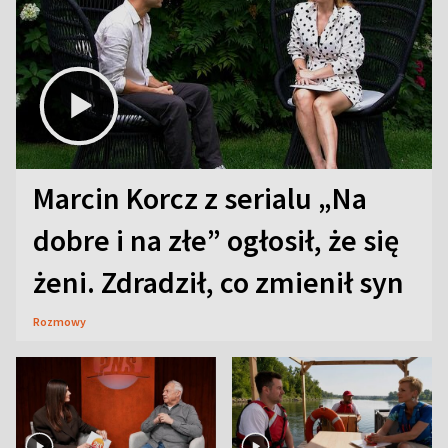
Marcin Korcz z serialu „Na
dobre i na złe” ogłosił, że się
żeni. Zdradził, co zmienił syn
Rozmowy