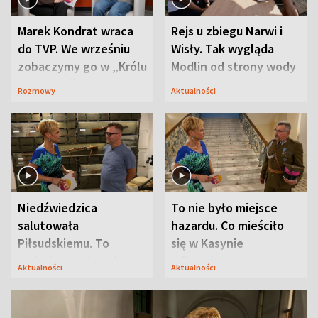
Marek Kondrat wraca
Rejs u zbiegu Narwi i
do TVP. We wrześniu
Wisły. Tak wygląda
zobaczymy go w „Królu
Modlin od strony wody
Maciusiu I”
Rozmowy
Aktualności
Niedźwiedzica
To nie było miejsce
salutowała
hazardu. Co mieściło
Piłsudskiemu. To
się w Kasynie
niejedyna tajemnica
Oficerskim?
Aktualności
Aktualności
Modlina