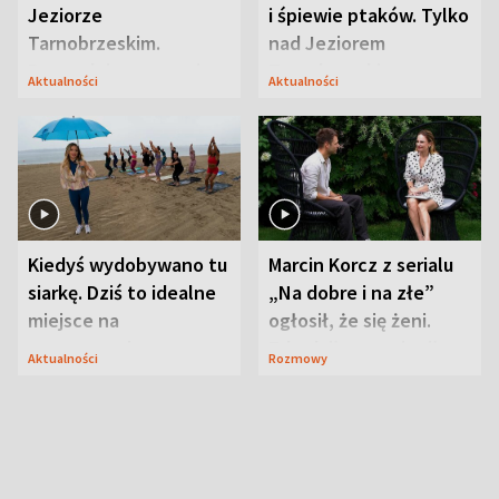
Jeziorze
i śpiewie ptaków. Tylko
Tarnobrzeskim.
nad Jeziorem
Przyrodnicy zwracają
Tarnobrzeskim
Aktualności
Aktualności
uwagę na coś jeszcze
Kiedyś wydobywano tu
Marcin Korcz z serialu
siarkę. Dziś to idealne
„Na dobre i na złe”
miejsce na
ogłosił, że się żeni.
wypoczynek
Zdradził, co zmienił
Aktualności
Rozmowy
syn