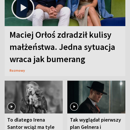
Maciej Orłoś zdradził kulisy
małżeństwa. Jedna sytuacja
wraca jak bumerang
Rozmowy
To dlatego Irena
Tak wyglądał pierwszy
Santor wciąż ma tyle
plan Gelnera i