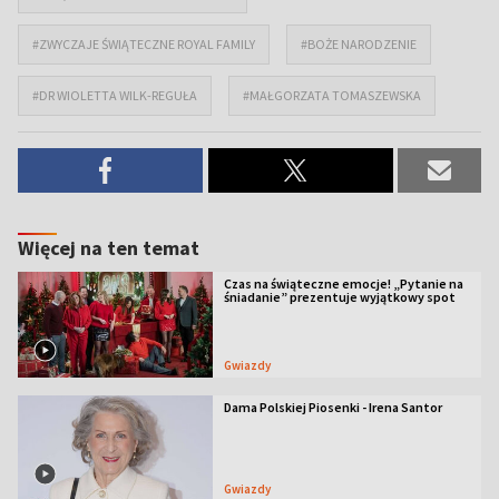
#ZWYCZAJE ŚWIĄTECZNE ROYAL FAMILY
#BOŻE NARODZENIE
#DR WIOLETTA WILK-REGUŁA
#MAŁGORZATA TOMASZEWSKA
Więcej na ten temat
Czas na świąteczne emocje! „Pytanie na
śniadanie” prezentuje wyjątkowy spot
Gwiazdy
Dama Polskiej Piosenki - Irena Santor
Gwiazdy