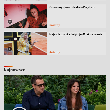
Czerwony dywan - Natalia Przybysz
Gwiazdy
Majka Jeżowska świętuje 45 lat na scenie
Gwiazdy
Najnowsze