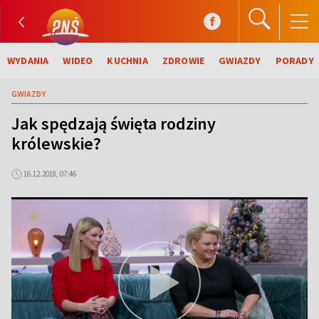
WYDANIA
WIDEO
KUCHNIA
ZDROWIE
GWIAZDY
PORADY
GWIAZDY
Jak spędzają święta rodziny
królewskie?
16.12.2018, 07:46