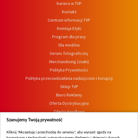
Kariera w TVP
Kontakt
Centrum informacji TVP
Komisja Etyki
Program dla prasy
Dla mediów
Serwis fotograficzny
Merchandising (znaki)
Polityka Prywatności
Polityka przeciwdziałania nadużyciom i korupcji
Sklep TVP
Biuro Reklamy
Oferta Dystrybucyjna
Oferta Handlowa
Dostępność
Szanujemy Twoją prywatność
Moje zgody
Kliknij "Akceptuję i przechodzę do serwisu", aby wyrazić zgody na
Procedura zgłoszeń wewnętrznych
korzystanie z technologii automatycznego śledzenia i zbierania danych,