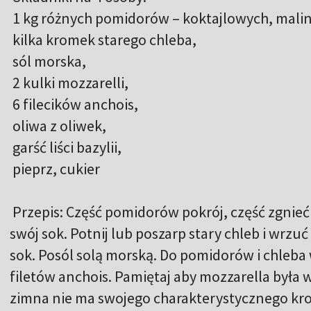
1 kg różnych pomidorów – koktajlowych, malin
kilka kromek starego chleba,
sól morska,
2 kulki mozzarelli,
6 filecików anchois,
oliwa z oliwek,
garść liści bazylii,
pieprz, cukier
Przepis: Część pomidorów pokrój, część zgnieć 
swój sok. Potnij lub poszarp stary chleb i wrz
sok. Posól solą morską. Do pomidorów i chleba
filetów anchois. Pamiętaj aby mozzarella była 
zimna nie ma swojego charakterystycznego kr