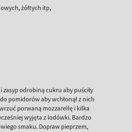
owych, żółtych itp,
i zasyp odrobiną cukru aby puściły
uć do pomidorów aby wchłonął z nich
 wrzuć porwaną mozzarellę i kilka
wcześniej wyjęta z lodówki. Bardzo
owiego smaku. Dopraw pieprzem,