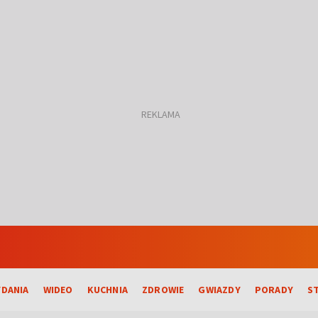
DANIA
WIDEO
KUCHNIA
ZDROWIE
GWIAZDY
PORADY
S