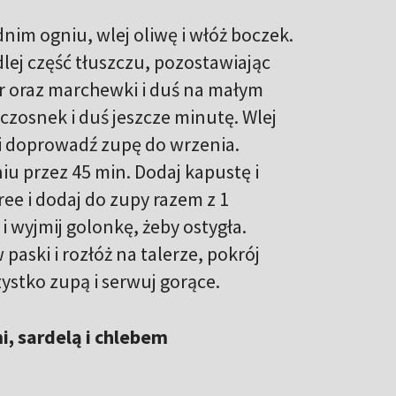
nim ogniu, wlej oliwę i włóż boczek.
dlej część tłuszczu, pozostawiając
ler oraz marchewki i duś na małym
j czosnek i duś jeszcze minutę. Wlej
i doprowadź zupę do wrzenia.
iu przez 45 min. Dodaj kapustę i
ree i dodaj do zupy razem z 1
i wyjmij golonkę, żeby ostygła.
aski i rozłóż na talerze, pokrój
ystko zupą i serwuj gorące.
i, sardelą i chlebem