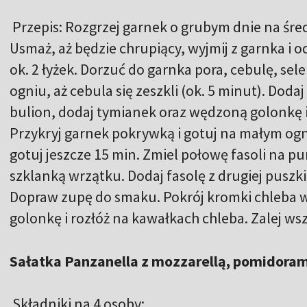
Przepis: Rozgrzej garnek o grubym dnie na śred
Usmaż, aż będzie chrupiący, wyjmij z garnka i o
ok. 2 łyżek. Dorzuć do garnka pora, cebulę, se
ogniu, aż cebula się zeszkli (ok. 5 minut). Doda
bulion, dodaj tymianek oraz wędzoną golonkę 
Przykryj garnek pokrywką i gotuj na małym ogn
gotuj jeszcze 15 min. Zmiel połowę fasoli na pu
szklanką wrzątku. Dodaj fasolę z drugiej puszki 
Dopraw zupę do smaku. Pokrój kromki chleba w p
golonkę i rozłóż na kawałkach chleba. Zalej wsz
Sałatka Panzanella z mozzarellą, pomidoram
Składniki na 4 osoby: