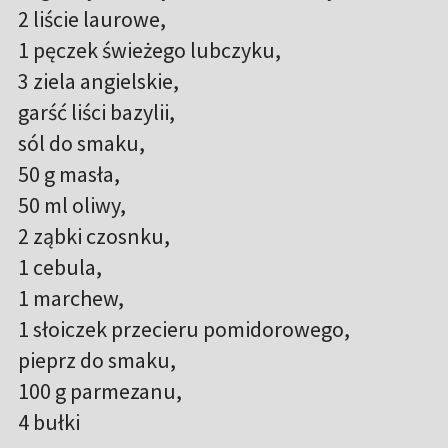
2 liście laurowe,
1 pęczek świeżego lubczyku,
3 ziela angielskie,
garść liści bazylii,
sól do smaku,
50 g masła,
50 ml oliwy,
2 ząbki czosnku,
1 cebula,
1 marchew,
1 słoiczek przecieru pomidorowego,
pieprz do smaku,
100 g parmezanu,
4 bułki