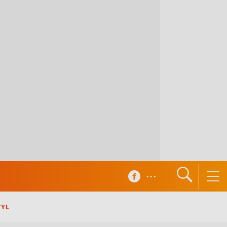
...
TYL