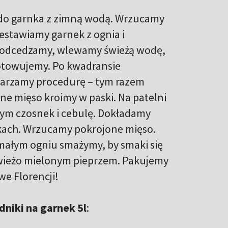
 do garnka z zimną wodą. Wrzucamy
estawiamy garnek z ognia i
u odcedzamy, wlewamy świeżą wodę,
gotowujemy. Po kwadransie
tarzamy procedurę – tym razem
ne mięso kroimy w paski. Na patelni
tym czosnek i cebulę. Dokładamy
zkach. Wrzucamy pokrojone mięso.
ałym ogniu smażymy, by smaki się
świeżo mielonym pieprzem. Pakujemy
we Florencji!
adniki na garnek 5l
: