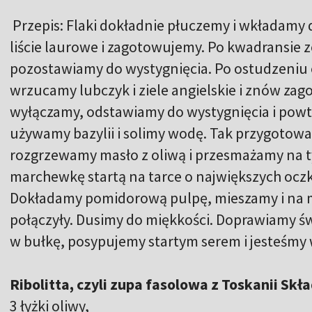
Przepis: Flaki dokładnie płuczemy i wkładamy
liście laurowe i zagotowujemy. Po kwadransie z
pozostawiamy do wystygnięcia. Po ostudzeni
wrzucamy lubczyk i ziele angielskie i znów za
wyłączamy, odstawiamy do wystygnięcia i pow
używamy bazylii i solimy wodę. Tak przygotowa
rozgrzewamy masło z oliwą i przesmażamy na 
marchewkę startą na tarce o największych oc
Dokładamy pomidorową pulpę, mieszamy i na m
połączyły. Dusimy do miękkości. Doprawiamy 
w bułkę, posypujemy startym serem i jesteśmy 
Ribolitta, czyli zupa fasolowa z Toskanii Skł
3 łyżki oliwy,