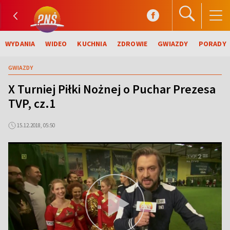
WYDANIA
WIDEO
KUCHNIA
ZDROWIE
GWIAZDY
PORADY
GWIAZDY
X Turniej Piłki Nożnej o Puchar Prezesa
TVP, cz.1
15.12.2018, 05:50