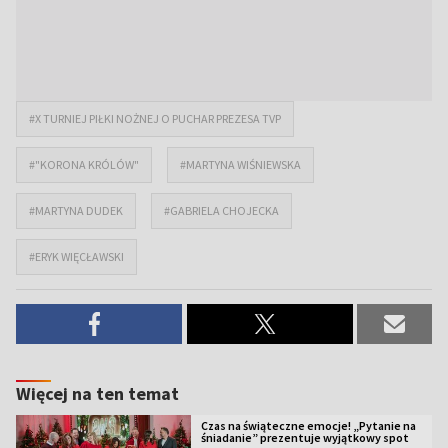
#X TURNIEJ PIŁKI NOŻNEJ O PUCHAR PREZESA TVP
#"KORONA KRÓLÓW"
#MARTYNA WIŚNIEWSKA
#MARTYNA DUDEK
#GABRIELA CHOJECKA
#ERYK WIĘCŁAWSKI
Więcej na ten temat
Czas na świąteczne emocje! „Pytanie na
śniadanie” prezentuje wyjątkowy spot