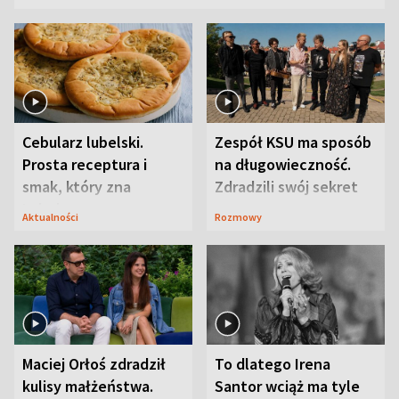
Cebularz lubelski.
Zespół KSU ma sposób
Prosta receptura i
na długowieczność.
smak, który zna
Zdradzili swój sekret
Lubelszczyzna
Aktualności
Rozmowy
Maciej Orłoś zdradził
To dlatego Irena
kulisy małżeństwa.
Santor wciąż ma tyle