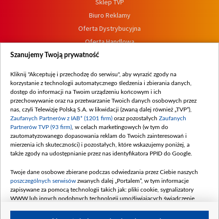
Sklep TVP
Biuro Reklamy
Oferta Dystrybucyjna
Oferta Handlowa
Dostępność
Szanujemy Twoją prywatność
Moje zgody
Kliknij "Akceptuję i przechodzę do serwisu", aby wyrazić zgody na
Procedura zgłoszeń wewnętrznych
korzystanie z technologii automatycznego śledzenia i zbierania danych,
dostęp do informacji na Twoim urządzeniu końcowym i ich
przechowywanie oraz na przetwarzanie Twoich danych osobowych przez
nas, czyli Telewizję Polską S.A. w likwidacji (zwaną dalej również „TVP”),
Zaufanych Partnerów z IAB* (1201 firm)
oraz pozostałych
Zaufanych
Partnerów TVP (93 firm)
, w celach marketingowych (w tym do
zautomatyzowanego dopasowania reklam do Twoich zainteresowań i
mierzenia ich skuteczności) i pozostałych, które wskazujemy poniżej, a
także zgody na udostępnianie przez nas identyfikatora PPID do Google.
Twoje dane osobowe zbierane podczas odwiedzania przez Ciebie naszych
poszczególnych serwisów
zwanych dalej „Portalem”, w tym informacje
zapisywane za pomocą technologii takich jak: pliki cookie, sygnalizatory
WWW lub innych podobnych technologii umożliwiających świadczenie
dopasowanych i bezpiecznych usług, personalizację treści oraz reklam,
udostępnianie funkcji mediów społecznościowych oraz analizowanie ruchu