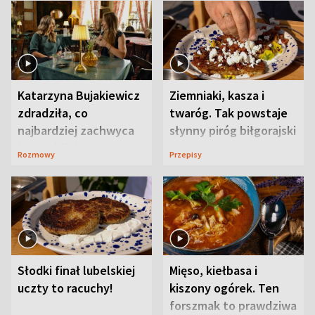
Katarzyna Bujakiewicz
Ziemniaki, kasza i
zdradziła, co
twaróg. Tak powstaje
najbardziej zachwyca
słynny piróg biłgorajski
ją w Lublinie
Rozmowy
Przepisy
Słodki finał lubelskiej
Mięso, kiełbasa i
uczty to racuchy!
kiszony ogórek. Ten
forszmak to prawdziwa