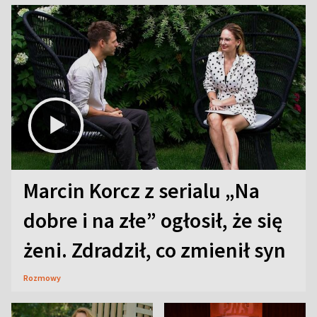
Marcin Korcz z serialu „Na
dobre i na złe” ogłosił, że się
żeni. Zdradził, co zmienił syn
Rozmowy