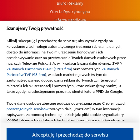
Biuro Reklamy
Oferta Dystrybucyjna
Oferta Handlowa
Dostępność
Szanujemy Twoją prywatność
Moje zgody
Kliknij "Akceptuję i przechodzę do serwisu", aby wyrazić zgody na
Procedura zgłoszeń wewnętrznych
korzystanie z technologii automatycznego śledzenia i zbierania danych,
dostęp do informacji na Twoim urządzeniu końcowym i ich
przechowywanie oraz na przetwarzanie Twoich danych osobowych przez
nas, czyli Telewizję Polską S.A. w likwidacji (zwaną dalej również „TVP”),
Zaufanych Partnerów z IAB* (1201 firm)
oraz pozostałych
Zaufanych
Partnerów TVP (93 firm)
, w celach marketingowych (w tym do
zautomatyzowanego dopasowania reklam do Twoich zainteresowań i
mierzenia ich skuteczności) i pozostałych, które wskazujemy poniżej, a
także zgody na udostępnianie przez nas identyfikatora PPID do Google.
Twoje dane osobowe zbierane podczas odwiedzania przez Ciebie naszych
poszczególnych serwisów
zwanych dalej „Portalem”, w tym informacje
zapisywane za pomocą technologii takich jak: pliki cookie, sygnalizatory
WWW lub innych podobnych technologii umożliwiających świadczenie
dopasowanych i bezpiecznych usług, personalizację treści oraz reklam,
udostępnianie funkcji mediów społecznościowych oraz analizowanie ruchu
Akceptuję i przechodzę do serwisu
w Internecie.