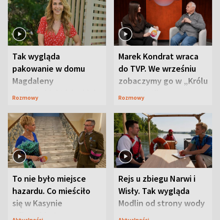
Tak wygląda
Marek Kondrat wraca
pakowanie w domu
do TVP. We wrześniu
Magdaleny
zobaczymy go w „Królu
Waligórskiej-Lisieckiej.
Maciusiu I”
Rozmowy
Rozmowy
Mąż nie odpuszcza
To nie było miejsce
Rejs u zbiegu Narwi i
hazardu. Co mieściło
Wisły. Tak wygląda
się w Kasynie
Modlin od strony wody
Oficerskim?
Aktualności
Aktualności