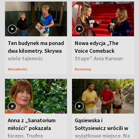
Ten budynek ma ponad
Nowa edycja „The
dwa kilometry. Skrywa
Voice Comeback
wiele tajemnic
Stage”. Ania Karwan
zapowiada
Aktualności
Rozmowy
niespodzianki
Anna z „Sanatorium
Gąsiewska i
miłości” pokazała
Sołtysiewicz wrócili w
biceps. Trudno
wyjątkowe miejsce. Na