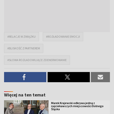
#RELACJE W ZWIĄZKU
#ROZŁADOWANIE EMOCJI
#BLISKOŚĆ Z PARTNEREM
#SŁOWA ROZŁADOWUJĄCE ZDENERWOWANIE
Więcej na ten temat
Marek Krajewski odkrywa jedną z
najciekawszych miejscowości Dolnego
Śląska