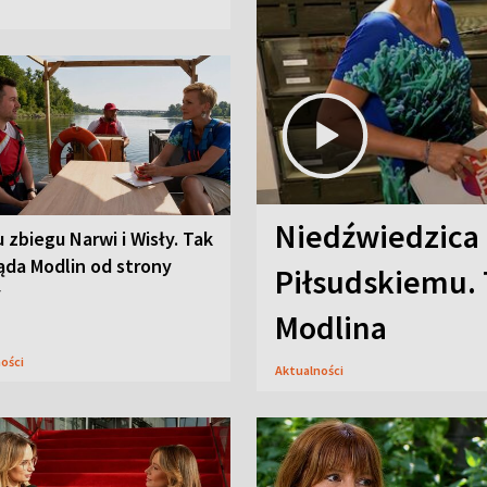
Niedźwiedzica
u zbiegu Narwi i Wisły. Tak
ąda Modlin od strony
Piłsudskiemu. 
y
Modlina
ności
Aktualności