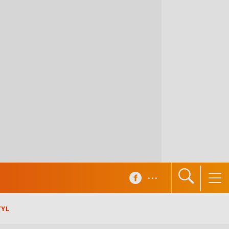
...
TYL