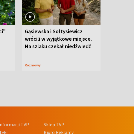
ci”
Gąsiewska i Sołtysiewicz
wrócili w wyjątkowe miejsce.
Na szlaku czekał niedźwiedź
Rozmowy
nformacji TVP
Sklep TVP
tyki
Biuro Reklamy