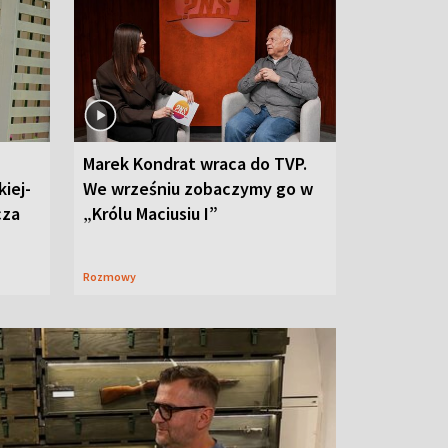
Marek Kondrat wraca do TVP.
iej-
We wrześniu zobaczymy go w
cza
„Królu Maciusiu I”
Rozmowy