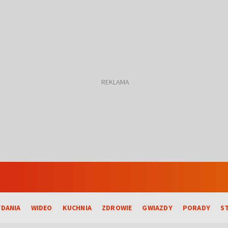
DANIA
WIDEO
KUCHNIA
ZDROWIE
GWIAZDY
PORADY
S