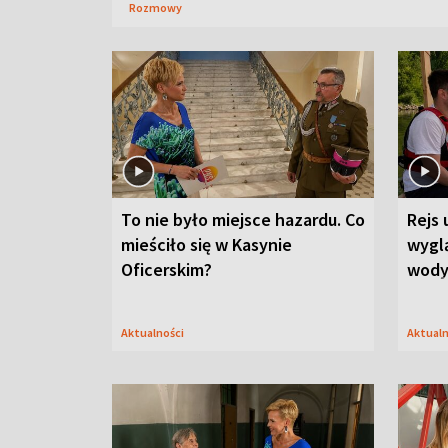
Rozmowy
To nie było miejsce hazardu. Co
Rejs 
mieściło się w Kasynie
wygl
Oficerskim?
wod
Aktualności
Aktual