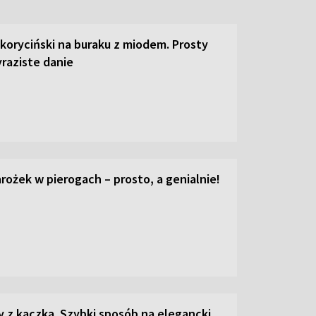
 koryciński na buraku z miodem. Prosty
raziste danie
ożek w pierogach – prosto, a genialnie!
z kaczką. Szybki sposób na elegancki