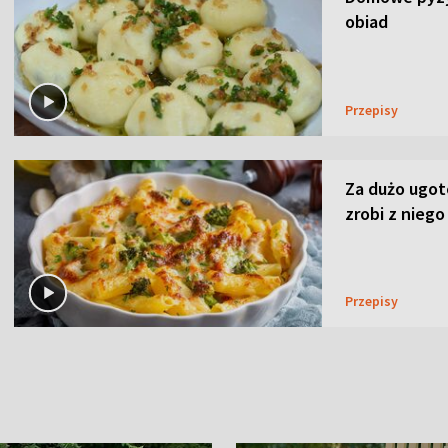
obiad
Przepisy
Za dużo ugo
zrobi z niego
Przepisy