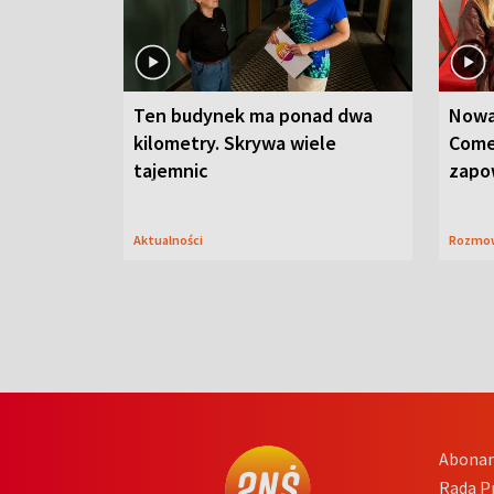
Ten budynek ma ponad dwa
Nowa
kilometry. Skrywa wiele
Come
tajemnic
zapo
Aktualności
Rozmo
Abona
Rada 