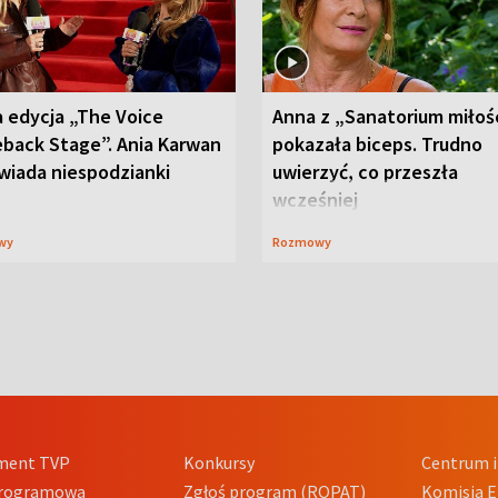
 edycja „The Voice
Anna z „Sanatorium miłoś
back Stage”. Ania Karwan
pokazała biceps. Trudno
wiada niespodzianki
uwierzyć, co przeszła
wcześniej
wy
Rozmowy
ment TVP
Konkursy
Centrum i
Programowa
Zgłoś program (ROPAT)
Komisja E