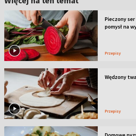
Więcej na ten temat
Pieczony ser
pomysł na wy
Przepisy
Wędzony twar
Przepisy
Domowe pyzy 