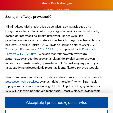
Oferta Dystrybucyjna
Oferta Handlowa
Dostępność
Szanujemy Twoją prywatność
Moje zgody
Kliknij "Akceptuję i przechodzę do serwisu", aby wyrazić zgody na
Procedura zgłoszeń wewnętrznych
korzystanie z technologii automatycznego śledzenia i zbierania danych,
dostęp do informacji na Twoim urządzeniu końcowym i ich
przechowywanie oraz na przetwarzanie Twoich danych osobowych przez
nas, czyli Telewizję Polską S.A. w likwidacji (zwaną dalej również „TVP”),
Zaufanych Partnerów z IAB* (1201 firm)
oraz pozostałych
Zaufanych
Partnerów TVP (93 firm)
, w celach marketingowych (w tym do
zautomatyzowanego dopasowania reklam do Twoich zainteresowań i
mierzenia ich skuteczności) i pozostałych, które wskazujemy poniżej, a
także zgody na udostępnianie przez nas identyfikatora PPID do Google.
Twoje dane osobowe zbierane podczas odwiedzania przez Ciebie naszych
poszczególnych serwisów
zwanych dalej „Portalem”, w tym informacje
zapisywane za pomocą technologii takich jak: pliki cookie, sygnalizatory
WWW lub innych podobnych technologii umożliwiających świadczenie
dopasowanych i bezpiecznych usług, personalizację treści oraz reklam,
udostępnianie funkcji mediów społecznościowych oraz analizowanie ruchu
Akceptuję i przechodzę do serwisu
w Internecie.