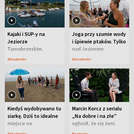
Kajaki i SUP-y na
Joga przy szumie wody
Jeziorze
i śpiewie ptaków. Tylko
Tarnobrzeskim.
nad Jeziorem
Przyrodnicy zwracają
Tarnobrzeskim
Aktualności
Aktualności
uwagę na coś jeszcze
Kiedyś wydobywano tu
Marcin Korcz z serialu
siarkę. Dziś to idealne
„Na dobre i na złe”
miejsce na
ogłosił, że się żeni.
wypoczynek
Zdradził, co zmienił
Aktualności
Rozmowy