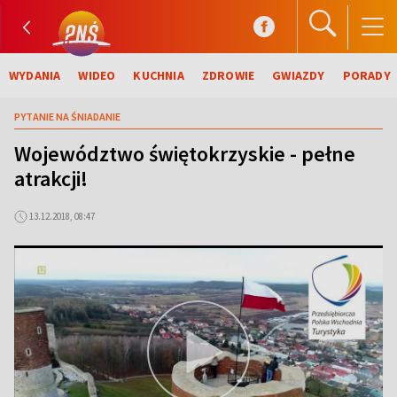
WYDANIA
WIDEO
KUCHNIA
ZDROWIE
GWIAZDY
PORADY
PYTANIE NA ŚNIADANIE
Województwo świętokrzyskie - pełne
atrakcji!
13.12.2018, 08:47