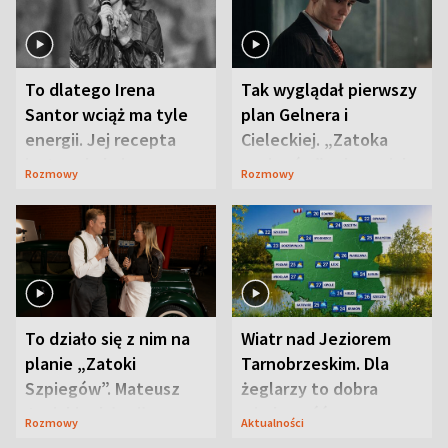
To dlatego Irena
Tak wyglądał pierwszy
Santor wciąż ma tyle
plan Gelnera i
energii. Jej recepta
Cieleckiej. „Zatoka
jest zaskakująco
szpiegów” od razu ich
Rozmowy
Rozmowy
prosta
zaskoczyła
To działo się z nim na
Wiatr nad Jeziorem
planie „Zatoki
Tarnobrzeskim. Dla
Szpiegów”. Mateusz
żeglarzy to dobra
Janicki odsłonił
wiadomość
Rozmowy
Aktualności
aktorski sekret