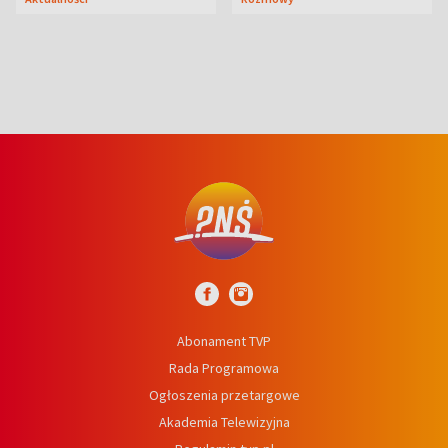
syn
Abonament TVP
Rada Programowa
Ogłoszenia przetargowe
Akademia Telewizyjna