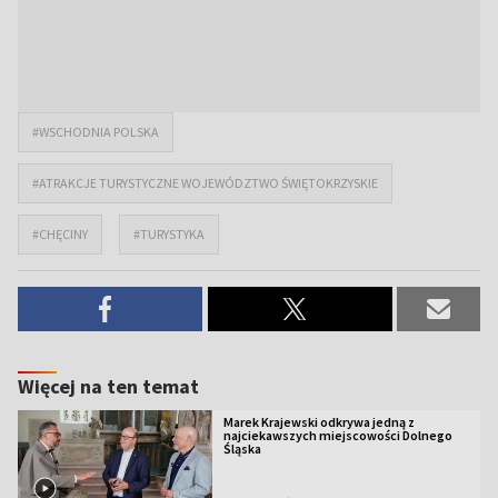
#WSCHODNIA POLSKA
#ATRAKCJE TURYSTYCZNE WOJEWÓDZTWO ŚWIĘTOKRZYSKIE
#CHĘCINY
#TURYSTYKA
Więcej na ten temat
Marek Krajewski odkrywa jedną z
najciekawszych miejscowości Dolnego
Śląska