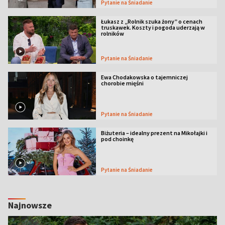
Pytanie na Śniadanie
Łukasz z „Rolnik szuka żony” o cenach
truskawek. Koszty i pogoda uderzają w
rolników
Pytanie na Śniadanie
Ewa Chodakowska o tajemniczej
chorobie mięśni
Pytanie na Śniadanie
Biżuteria – idealny prezent na Mikołajki i
pod choinkę
Pytanie na Śniadanie
Najnowsze