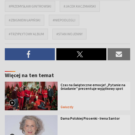
#PRZEMYSŁAW GINTROWSKI
#JACEK KACZMARSKI
#ZBIGNIEW ŁAPIŃSKI
#NIEPODLEGLI
#TRZYPŁYTOWY ALBUM
#STAN WOJENNY
Więcej na ten temat
Czas na świąteczne emocje! „Pytanie na
śniadanie” prezentuje wyjątkowy spot
Gwiazdy
Dama Polskiej Piosenki - Irena Santor