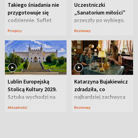
Takiego śniadania nie
Uczestniczki
przygotowuje się
„Sanatorium miłości”
codziennie. Suflet
przeszły po wybiegu.
serowy zachwyca
Te stylizacje
Przepisy
Rozmowy
smakiem
przyciągały wzrok
Lublin Europejską
Katarzyna Bujakiewicz
Stolicą Kultury 2029.
zdradziła, co
Sztuka wychodzi na
najbardziej zachwyca
ulice
ją w Lublinie
Aktualności
Rozmowy