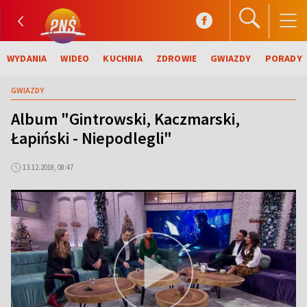
WYDANIA
WIDEO
KUCHNIA
ZDROWIE
GWIAZDY
PORADY
GWIAZDY
Album "Gintrowski, Kaczmarski,
Łapiński - Niepodlegli"
13.12.2018, 08:47