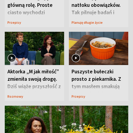
główną rolę. Proste
natłoku obowiązków.
ciasto wychodzi
Tak pilnuje badań i
wyjątkowo wilgotne
wizyt
Przepisy
Planuję długie życie
Aktorka „M jak miłość”
Puszyste bułeczki
zmieniła swoją drogę.
prosto z piekarnika. Z
Dziś wiąże przyszłość z
tym masłem smakują
neurobiologią
jeszcze lepiej
Rozmowy
Przepisy