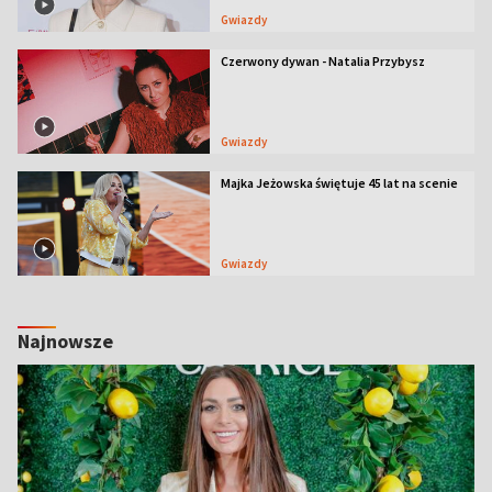
Gwiazdy
Czerwony dywan - Natalia Przybysz
Gwiazdy
Majka Jeżowska świętuje 45 lat na scenie
Gwiazdy
Najnowsze