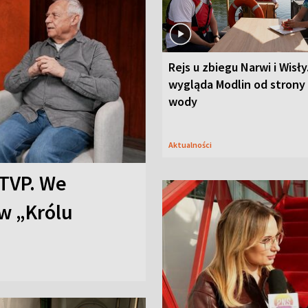
Rejs u zbiegu Narwi i Wisły
wygląda Modlin od strony
wody
Aktualności
TVP. We
w „Królu