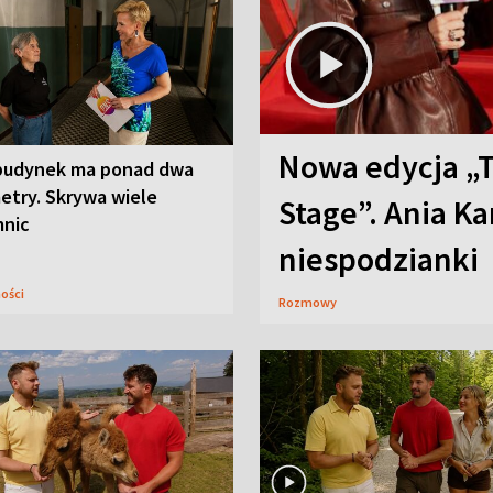
Nowa edycja „
budynek ma ponad dwa
etry. Skrywa wiele
Stage”. Ania K
mnic
niespodzianki
ności
Rozmowy