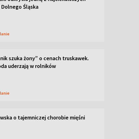
 Dolnego Śląska
danie
lnik szuka żony” o cenach truskawek.
oda uderzają w rolników
danie
ska o tajemniczej chorobie mięśni