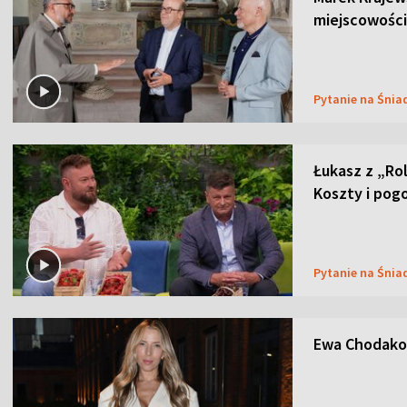
miejscowości
Pytanie na Śnia
Łukasz z „Ro
Koszty i pog
Pytanie na Śnia
Ewa Chodakow