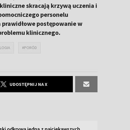
liniczne skracają krzywą uczenia i
 pomocniczego personelu
a prawidłowe postępowanie w
problemu klinicznego.
LOGIA
#PORÓD
UDOSTĘPNIJ NA X
ski odkrywa jedną z najciekawszych