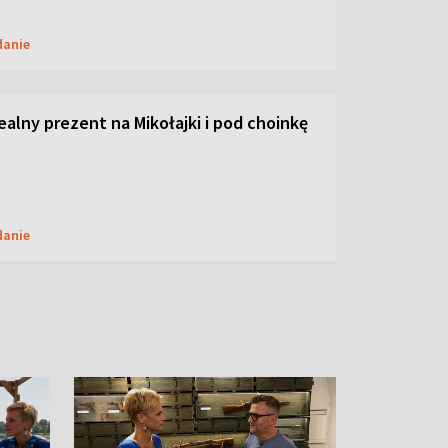
danie
dealny prezent na Mikołajki i pod choinkę
danie