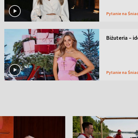
Pytanie na Śnia
Biżuteria – i
Pytanie na Śnia