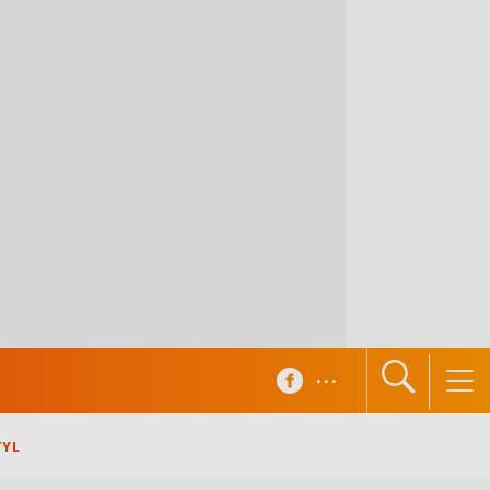
...
TYL