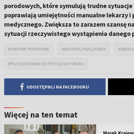
porodowych, które symulują trudne sytuacje k
poprawiają umiejętności manualne lekarzy i
medycznego. Zwiększa to zarazem szansę n
sytuacji rzeczywistego wystąpienia danego 
#FANTOMY PORODOWE
#DR KATARZYNA LUTEREK
#GINEKO
#PRZYGOTOWANIE DO PRZYJĘCIA PORODU
UDOSTĘPNIJ NA FACEBOOKU
Więcej na ten temat
Marek Krajew