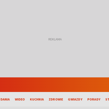
DANIA
WIDEO
KUCHNIA
ZDROWIE
GWIAZDY
PORADY
S