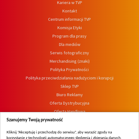
Kariera w TVP
Kontakt
Centrum informacji TVP
Komisja Etyki
Program dla prasy
Dla mediów
Serwis fotograficzny
Merchandising (znaki)
Polityka Prywatności
Polityka przeciwdziałania nadużyciom i korupcji
Sklep TVP
Biuro Reklamy
Oferta Dystrybucyjna
Oferta Handlowa
Dostępność
Szanujemy Twoją prywatność
Moje zgody
Kliknij "Akceptuję i przechodzę do serwisu", aby wyrazić zgody na
Procedura zgłoszeń wewnętrznych
korzystanie z technologii automatycznego śledzenia i zbierania danych,