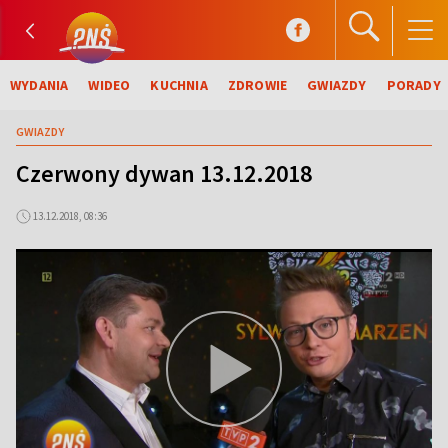
WYDANIA
WIDEO
KUCHNIA
ZDROWIE
GWIAZDY
PORADY
GWIAZDY
Czerwony dywan 13.12.2018
13.12.2018, 08:36