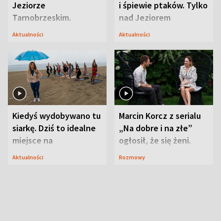
Jeziorze
i śpiewie ptaków. Tylko
Tarnobrzeskim.
nad Jeziorem
Przyrodnicy zwracają
Tarnobrzeskim
Aktualności
Aktualności
uwagę na coś jeszcze
Kiedyś wydobywano tu
Marcin Korcz z serialu
siarkę. Dziś to idealne
„Na dobre i na złe”
miejsce na
ogłosił, że się żeni.
wypoczynek
Zdradził, co zmienił
Aktualności
Rozmowy
syn