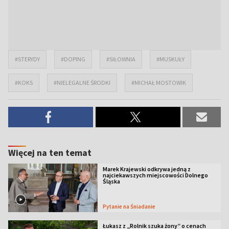
#STERYDY
#DOPING
#SIŁOWNIA
#MUSKUŁY
#KOKS
#NIELEGALNE ŚRODKI
#MICHAŁ MOSTOWIK
Więcej na ten temat
Marek Krajewski odkrywa jedną z
najciekawszych miejscowości Dolnego
Śląska
Pytanie na Śniadanie
Łukasz z „Rolnik szuka żony” o cenach