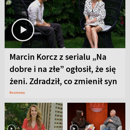
Marcin Korcz z serialu „Na
dobre i na złe” ogłosił, że się
żeni. Zdradził, co zmienił syn
Rozmowy