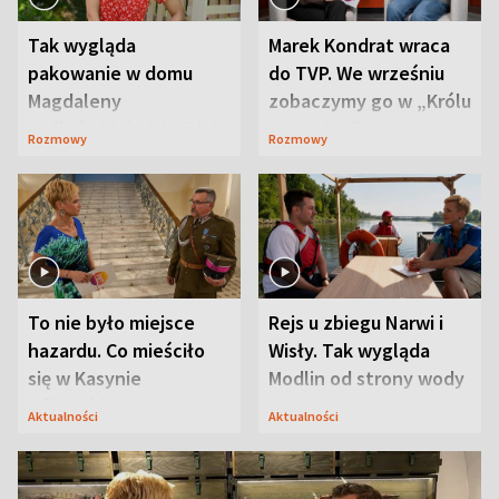
Tak wygląda
Marek Kondrat wraca
pakowanie w domu
do TVP. We wrześniu
Magdaleny
zobaczymy go w „Królu
Waligórskiej-Lisieckiej.
Maciusiu I”
Rozmowy
Rozmowy
Mąż nie odpuszcza
To nie było miejsce
Rejs u zbiegu Narwi i
hazardu. Co mieściło
Wisły. Tak wygląda
się w Kasynie
Modlin od strony wody
Oficerskim?
Aktualności
Aktualności