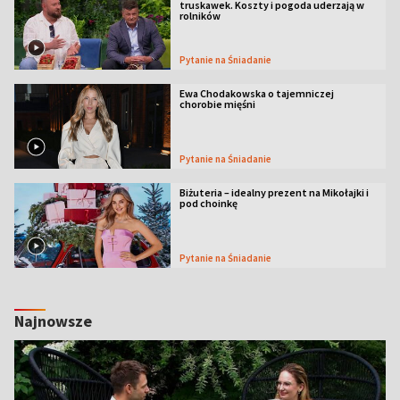
truskawek. Koszty i pogoda uderzają w
rolników
Pytanie na Śniadanie
Ewa Chodakowska o tajemniczej
chorobie mięśni
Pytanie na Śniadanie
Biżuteria – idealny prezent na Mikołajki i
pod choinkę
Pytanie na Śniadanie
Najnowsze