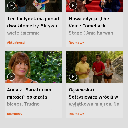
Ten budynek ma ponad
Nowa edycja „The
dwa kilometry. Skrywa
Voice Comeback
wiele tajemnic
Stage”. Ania Karwan
zapowiada
Aktualności
Rozmowy
niespodzianki
Anna z „Sanatorium
Gąsiewska i
miłości” pokazała
Sołtysiewicz wrócili w
biceps. Trudno
wyjątkowe miejsce. Na
uwierzyć, co przeszła
szlaku czekał
Rozmowy
Rozmowy
wcześniej
niedźwiedź