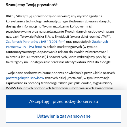
Dostępność
Szanujemy Twoją prywatność
Moje zgody
Kliknij "Akceptuję i przechodzę do serwisu", aby wyrazić zgody na
Procedura zgłoszeń wewnętrznych
korzystanie z technologii automatycznego śledzenia i zbierania danych,
dostęp do informacji na Twoim urządzeniu końcowym i ich
przechowywanie oraz na przetwarzanie Twoich danych osobowych przez
nas, czyli Telewizję Polską S.A. w likwidacji (zwaną dalej również „TVP”),
Zaufanych Partnerów z IAB* (1201 firm)
oraz pozostałych
Zaufanych
Partnerów TVP (93 firm)
, w celach marketingowych (w tym do
zautomatyzowanego dopasowania reklam do Twoich zainteresowań i
mierzenia ich skuteczności) i pozostałych, które wskazujemy poniżej, a
także zgody na udostępnianie przez nas identyfikatora PPID do Google.
Twoje dane osobowe zbierane podczas odwiedzania przez Ciebie naszych
poszczególnych serwisów
zwanych dalej „Portalem”, w tym informacje
zapisywane za pomocą technologii takich jak: pliki cookie, sygnalizatory
WWW lub innych podobnych technologii umożliwiających świadczenie
dopasowanych i bezpiecznych usług, personalizację treści oraz reklam,
udostępnianie funkcji mediów społecznościowych oraz analizowanie ruchu
Akceptuję i przechodzę do serwisu
w Internecie.
Twoje dane osobowe zbierane podczas odwiedzania przez Ciebie
Ustawienia zaawansowane
poszczególnych serwisów
na Portalu, takie jak adresy IP, identyfikatory
© 2026 Telewizja Polska S. A. w likwidacji
Twoich urządzeń końcowych i identyfikatory plików cookie, informacje o