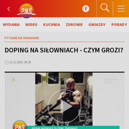
WYDANIA
WIDEO
KUCHNIA
ZDROWIE
GWIAZDY
PORADY
PYTANIE NA ŚNIADANIE
DOPING NA SIŁOWNIACH - CZYM GROZI?
12.12.2018, 08:29