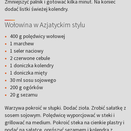
Zmniejszyć palnik i gotować kilka minut. Na koniec
dodać listki świeżej kolendry.
Wołowina w Azjatyckim stylu
400 g polędwicy wołowej
1 marchew
1 seler naciowy
2 czerwone cebule
1 doniczka kolendry
1 doniczka mięty
30 ml sosu sojowego
200 g ogórków
20 g sezamu
Warzywa pokroić w słupki. Dodać zioła. Zrobić sałatkę z
sosem sojowym. Polędwicę wyporcjować w steki i
grillować na medium. Pokroić steka na cienkie plastry i
podać na sałatce, oprószyć sezamem i kolendrą z