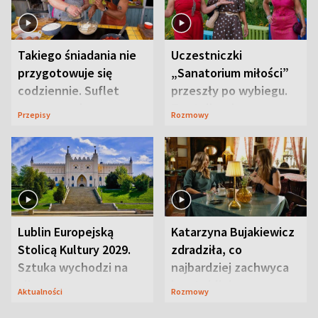
Takiego śniadania nie
Uczestniczki
przygotowuje się
„Sanatorium miłości”
codziennie. Suflet
przeszły po wybiegu.
serowy zachwyca
Te stylizacje
Przepisy
Rozmowy
smakiem
przyciągały wzrok
Lublin Europejską
Katarzyna Bujakiewicz
Stolicą Kultury 2029.
zdradziła, co
Sztuka wychodzi na
najbardziej zachwyca
ulice
ją w Lublinie
Aktualności
Rozmowy