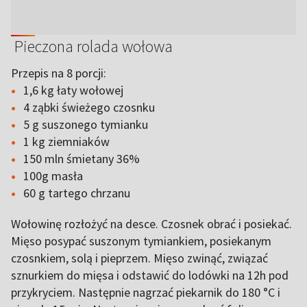
Pieczona rolada wołowa
Przepis na 8 porcji:
1,6 kg łaty wołowej
4 ząbki świeżego czosnku
5 g suszonego tymianku
1 kg ziemniaków
150 mln śmietany 36%
100g masła
60 g tartego chrzanu
Wołowinę rozłożyć na desce. Czosnek obrać i posiekać.
Mięso posypać suszonym tymiankiem, posiekanym
czosnkiem, solą i pieprzem. Mięso zwinąć, związać
sznurkiem do mięsa i odstawić do lodówki na 12h pod
przykryciem. Następnie nagrzać piekarnik do 180 °C i