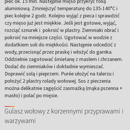
piec ok. 15 min. Następnie mięso przykryć folią
aluminiową. Zmniejszyć temperaturę do 135-140°C i
piec kolejne 2 godz. Kolejno wyjąć z pieca i sprawdzić
czy mięso już jest miękkie. Jeśli jest gotowe, wyjąć,
rozciąć sznurek i pokroić w plastry. Ziemniaki obrać i
pokroić na mniejsze części. Ugotować w wodzie z
dodatkiem soli do miękkości. Następnie odcedzić z
wody, przecisnąć przez praskę i włożyć do garnka.
Oddzielnie zagotować śmietanę z masłem i chrzanem.
Dodać do ziemniaków i dokładnie wymieszać.
Doprawić solą i pieprzem. Purée ułożyć na talerzu i
położyć 2 plastry rolady wołowej. Sos z pieczenia
można delikatnie zagęścić zasmażką (mąka pszenna +
masło) i polać po mięsie.
Gulasz wołowy z korzennymi przyprawami i
warzywami