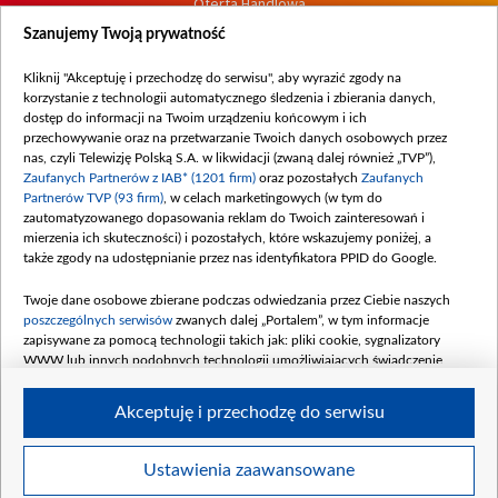
Oferta Handlowa
Dostępność
Szanujemy Twoją prywatność
Moje zgody
Kliknij "Akceptuję i przechodzę do serwisu", aby wyrazić zgody na
Procedura zgłoszeń wewnętrznych
korzystanie z technologii automatycznego śledzenia i zbierania danych,
dostęp do informacji na Twoim urządzeniu końcowym i ich
przechowywanie oraz na przetwarzanie Twoich danych osobowych przez
nas, czyli Telewizję Polską S.A. w likwidacji (zwaną dalej również „TVP”),
Zaufanych Partnerów z IAB* (1201 firm)
oraz pozostałych
Zaufanych
Partnerów TVP (93 firm)
, w celach marketingowych (w tym do
zautomatyzowanego dopasowania reklam do Twoich zainteresowań i
mierzenia ich skuteczności) i pozostałych, które wskazujemy poniżej, a
także zgody na udostępnianie przez nas identyfikatora PPID do Google.
Twoje dane osobowe zbierane podczas odwiedzania przez Ciebie naszych
poszczególnych serwisów
zwanych dalej „Portalem”, w tym informacje
zapisywane za pomocą technologii takich jak: pliki cookie, sygnalizatory
WWW lub innych podobnych technologii umożliwiających świadczenie
dopasowanych i bezpiecznych usług, personalizację treści oraz reklam,
udostępnianie funkcji mediów społecznościowych oraz analizowanie ruchu
Akceptuję i przechodzę do serwisu
w Internecie.
Twoje dane osobowe zbierane podczas odwiedzania przez Ciebie
Ustawienia zaawansowane
poszczególnych serwisów
na Portalu, takie jak adresy IP, identyfikatory