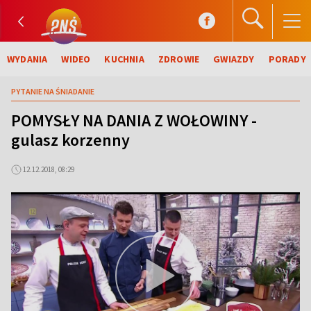
WYDANIA
WIDEO
KUCHNIA
ZDROWIE
GWIAZDY
PORADY
PYTANIE NA ŚNIADANIE
POMYSŁY NA DANIA Z WOŁOWINY -
gulasz korzenny
12.12.2018, 08:29