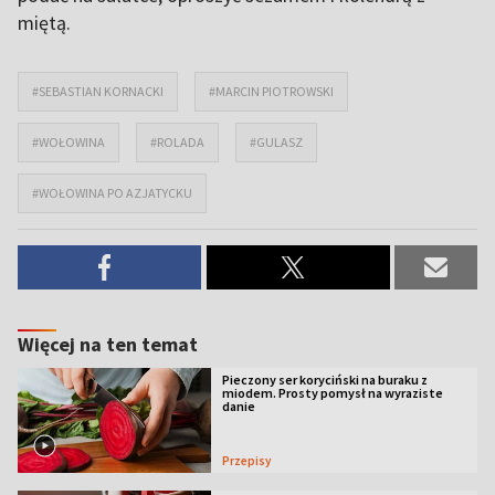
miętą.
#SEBASTIAN KORNACKI
#MARCIN PIOTROWSKI
#WOŁOWINA
#ROLADA
#GULASZ
#WOŁOWINA PO AZJATYCKU
Więcej na ten temat
Pieczony ser koryciński na buraku z
miodem. Prosty pomysł na wyraziste
danie
Przepisy