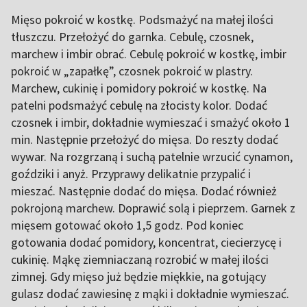
Mięso pokroić w kostkę. Podsmażyć na małej ilości
tłuszczu. Przełożyć do garnka. Cebulę, czosnek,
marchew i imbir obrać. Cebulę pokroić w kostkę, imbir
pokroić w „zapałkę”, czosnek pokroić w plastry.
Marchew, cukinię i pomidory pokroić w kostkę. Na
patelni podsmażyć cebulę na złocisty kolor. Dodać
czosnek i imbir, dokładnie wymieszać i smażyć około 1
min. Następnie przełożyć do mięsa. Do reszty dodać
wywar. Na rozgrzaną i suchą patelnie wrzucić cynamon,
goździki i anyż. Przyprawy delikatnie przypalić i
mieszać. Następnie dodać do mięsa. Dodać również
pokrojoną marchew. Doprawić solą i pieprzem. Garnek z
mięsem gotować około 1,5 godz. Pod koniec
gotowania dodać pomidory, koncentrat, ciecierzycę i
cukinię. Mąkę ziemniaczaną rozrobić w małej ilości
zimnej. Gdy mięso już będzie miękkie, na gotujący
gulasz dodać zawiesinę z mąki i dokładnie wymieszać.