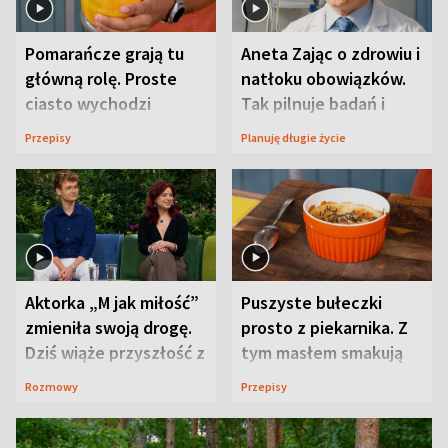
Pomarańcze grają tu
Aneta Zając o zdrowiu i
główną rolę. Proste
natłoku obowiązków.
ciasto wychodzi
Tak pilnuje badań i
wyjątkowo wilgotne
wizyt
Przepisy
Planuję długie życie
Aktorka „M jak miłość”
Puszyste bułeczki
zmieniła swoją drogę.
prosto z piekarnika. Z
Dziś wiąże przyszłość z
tym masłem smakują
neurobiologią
jeszcze lepiej
Rozmowy
Przepisy