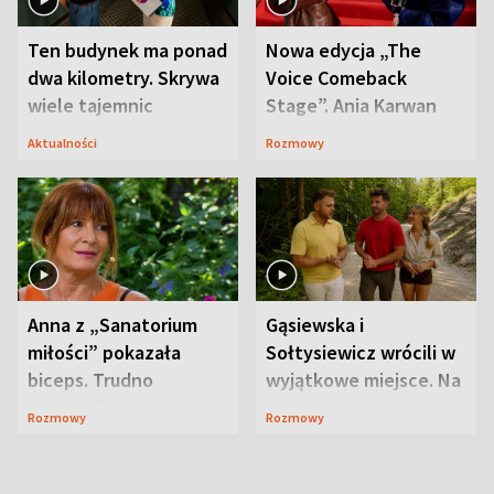
Ten budynek ma ponad
Nowa edycja „The
dwa kilometry. Skrywa
Voice Comeback
wiele tajemnic
Stage”. Ania Karwan
zapowiada
Aktualności
Rozmowy
niespodzianki
Anna z „Sanatorium
Gąsiewska i
miłości” pokazała
Sołtysiewicz wrócili w
biceps. Trudno
wyjątkowe miejsce. Na
uwierzyć, co przeszła
szlaku czekał
Rozmowy
Rozmowy
wcześniej
niedźwiedź