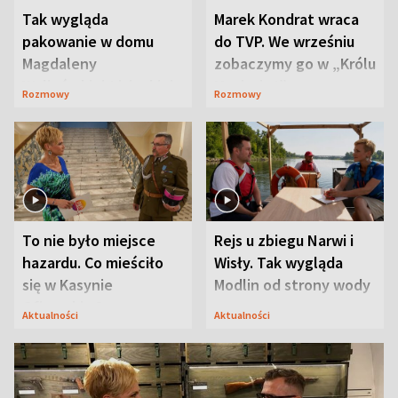
Tak wygląda
Marek Kondrat wraca
pakowanie w domu
do TVP. We wrześniu
Magdaleny
zobaczymy go w „Królu
Waligórskiej-Lisieckiej.
Maciusiu I”
Rozmowy
Rozmowy
Mąż nie odpuszcza
To nie było miejsce
Rejs u zbiegu Narwi i
hazardu. Co mieściło
Wisły. Tak wygląda
się w Kasynie
Modlin od strony wody
Oficerskim?
Aktualności
Aktualności