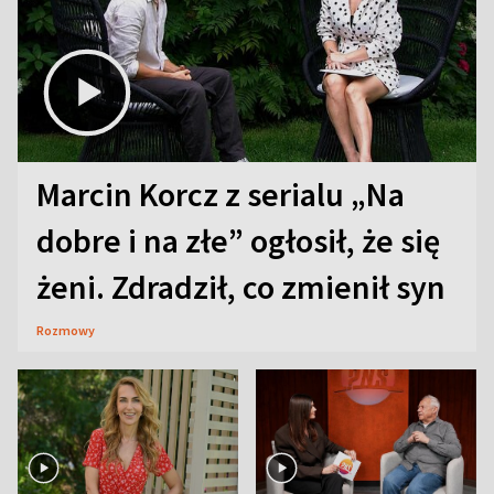
Marcin Korcz z serialu „Na
dobre i na złe” ogłosił, że się
żeni. Zdradził, co zmienił syn
Rozmowy