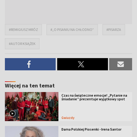
#REMIGIUSZ MRÓZ
#„O PISANIU NA CHŁODNO”
#PISARZA
#AUTOR KSIĄŻEK
Więcej na ten temat
Czas na świąteczne emocje! „Pytanie na
śniadanie” prezentuje wyjątkowy spot
Gwiazdy
Dama Polskiej Piosenki - Irena Santor