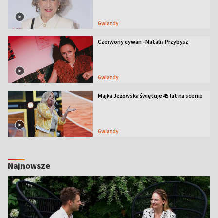
Gwiazdy
Czerwony dywan - Natalia Przybysz
Gwiazdy
Majka Jeżowska świętuje 45 lat na scenie
Gwiazdy
Najnowsze