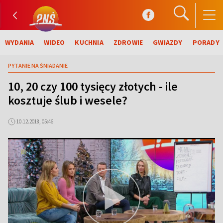
WYDANIA
WIDEO
KUCHNIA
ZDROWIE
GWIAZDY
PORADY
PYTANIE NA ŚNIADANIE
10, 20 czy 100 tysięcy złotych - ile
kosztuje ślub i wesele?
10.12.2018, 05:46