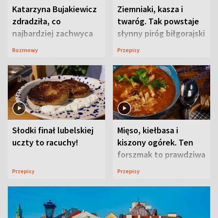
Katarzyna Bujakiewicz
Ziemniaki, kasza i
zdradziła, co
twaróg. Tak powstaje
najbardziej zachwyca
słynny piróg biłgorajski
ją w Lublinie
Rozmowy
Przepisy
Słodki finał lubelskiej
Mięso, kiełbasa i
uczty to racuchy!
kiszony ogórek. Ten
forszmak to prawdziwa
uczta
Przepisy
Przepisy