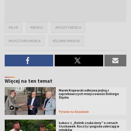
#ŚLUB
#WESELE
#KOSZTY WESELA
#KOSZTORYS WESELA
#ŚLUBNE WYDATKI
Więcej na ten temat
Marek Krajewski odkrywa jedną z
najciekawszych miejscowości Dolnego
Śląska
Pytanie na Śniadanie
Łukasz z „Rolnik szuka żony” o cenach
truskawek. Koszty i pogoda uderzają w
rolników