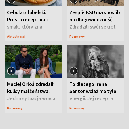
Cebularz lubelski.
Zespół KSU ma sposób
Prosta receptura i
na długowieczność.
smak, który zna
Zdradzili swój sekret
Lubelszczyzna
Aktualności
Rozmowy
Maciej Orłoś zdradził
To dlatego Irena
kulisy małżeństwa.
Santor wciąż ma tyle
Jedna sytuacja wraca
energii. Jej recepta
jak bumerang
jest zaskakująco
Rozmowy
Rozmowy
prosta