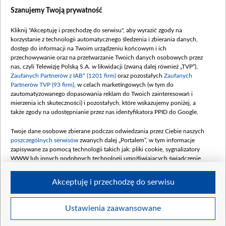
Dostępność
Szanujemy Twoją prywatność
Moje zgody
Kliknij "Akceptuję i przechodzę do serwisu", aby wyrazić zgody na
Procedura zgłoszeń wewnętrznych
korzystanie z technologii automatycznego śledzenia i zbierania danych,
dostęp do informacji na Twoim urządzeniu końcowym i ich
przechowywanie oraz na przetwarzanie Twoich danych osobowych przez
nas, czyli Telewizję Polską S.A. w likwidacji (zwaną dalej również „TVP”),
Zaufanych Partnerów z IAB* (1201 firm)
oraz pozostałych
Zaufanych
Partnerów TVP (93 firm)
, w celach marketingowych (w tym do
zautomatyzowanego dopasowania reklam do Twoich zainteresowań i
mierzenia ich skuteczności) i pozostałych, które wskazujemy poniżej, a
także zgody na udostępnianie przez nas identyfikatora PPID do Google.
Twoje dane osobowe zbierane podczas odwiedzania przez Ciebie naszych
poszczególnych serwisów
zwanych dalej „Portalem”, w tym informacje
zapisywane za pomocą technologii takich jak: pliki cookie, sygnalizatory
WWW lub innych podobnych technologii umożliwiających świadczenie
dopasowanych i bezpiecznych usług, personalizację treści oraz reklam,
udostępnianie funkcji mediów społecznościowych oraz analizowanie ruchu
Akceptuję i przechodzę do serwisu
w Internecie.
Twoje dane osobowe zbierane podczas odwiedzania przez Ciebie
Ustawienia zaawansowane
poszczególnych serwisów
na Portalu, takie jak adresy IP, identyfikatory
© 2026 Telewizja Polska S. A. w likwidacji
Twoich urządzeń końcowych i identyfikatory plików cookie, informacje o