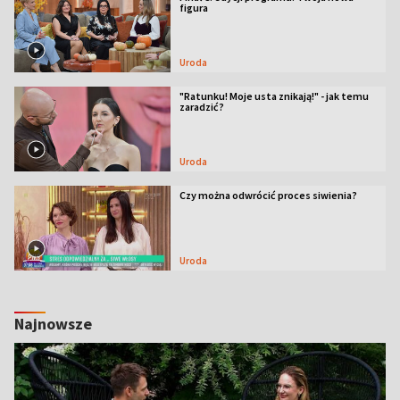
figura
Uroda
"Ratunku! Moje usta znikają!" - jak temu
zaradzić?
Uroda
Czy można odwrócić proces siwienia?
Uroda
Najnowsze