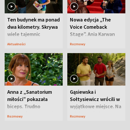
Ten budynek ma ponad
Nowa edycja „The
dwa kilometry. Skrywa
Voice Comeback
wiele tajemnic
Stage”. Ania Karwan
zapowiada
Aktualności
Rozmowy
niespodzianki
Anna z „Sanatorium
Gąsiewska i
miłości” pokazała
Sołtysiewicz wrócili w
biceps. Trudno
wyjątkowe miejsce. Na
uwierzyć, co przeszła
szlaku czekał
Rozmowy
Rozmowy
wcześniej
niedźwiedź