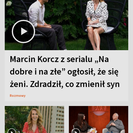
Marcin Korcz z serialu „Na
dobre i na złe” ogłosił, że się
żeni. Zdradził, co zmienił syn
Rozmowy