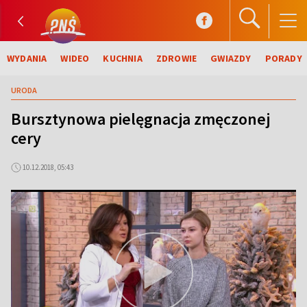
WYDANIA
WIDEO
KUCHNIA
ZDROWIE
GWIAZDY
PORADY
URODA
Bursztynowa pielęgnacja zmęczonej
cery
10.12.2018, 05:43