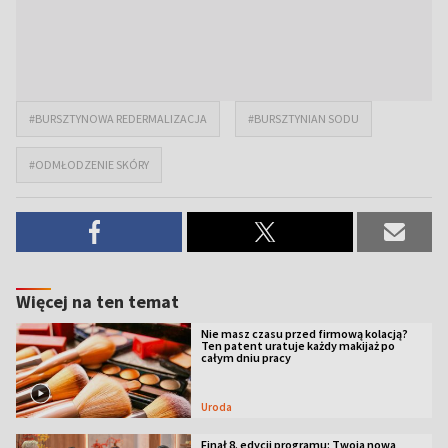
#BURSZTYNOWA REDERMALIZACJA
#BURSZTYNIAN SODU
#ODMŁODZENIE SKÓRY
Więcej na ten temat
Nie masz czasu przed firmową kolacją?
Ten patent uratuje każdy makijaż po
całym dniu pracy
Uroda
Finał 8. edycji programu: Twoja nowa