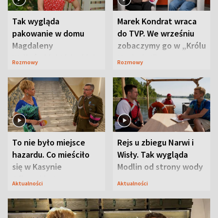
Tak wygląda
Marek Kondrat wraca
pakowanie w domu
do TVP. We wrześniu
Magdaleny
zobaczymy go w „Królu
Waligórskiej-Lisieckiej.
Maciusiu I”
Rozmowy
Rozmowy
Mąż nie odpuszcza
To nie było miejsce
Rejs u zbiegu Narwi i
hazardu. Co mieściło
Wisły. Tak wygląda
się w Kasynie
Modlin od strony wody
Oficerskim?
Aktualności
Aktualności