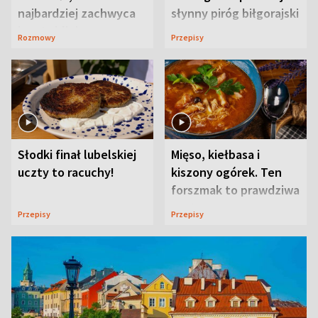
najbardziej zachwyca
słynny piróg biłgorajski
ją w Lublinie
Rozmowy
Przepisy
Słodki finał lubelskiej
Mięso, kiełbasa i
uczty to racuchy!
kiszony ogórek. Ten
forszmak to prawdziwa
uczta
Przepisy
Przepisy