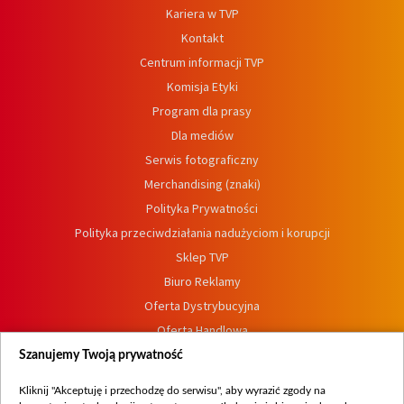
Kariera w TVP
Kontakt
Centrum informacji TVP
Komisja Etyki
Program dla prasy
Dla mediów
Serwis fotograficzny
Merchandising (znaki)
Polityka Prywatności
Polityka przeciwdziałania nadużyciom i korupcji
Sklep TVP
Biuro Reklamy
Oferta Dystrybucyjna
Oferta Handlowa
Dostępność
Szanujemy Twoją prywatność
Moje zgody
Kliknij "Akceptuję i przechodzę do serwisu", aby wyrazić zgody na
Procedura zgłoszeń wewnętrznych