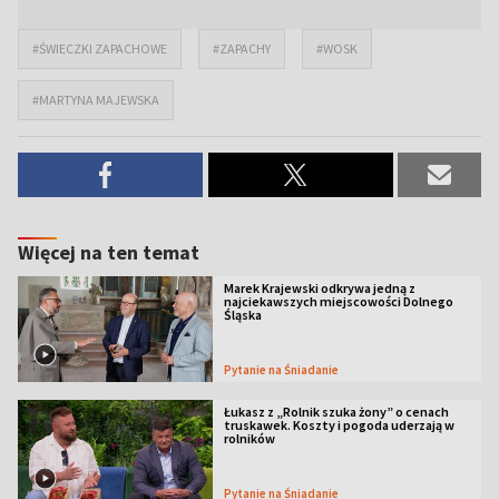
#ŚWIECZKI ZAPACHOWE
#ZAPACHY
#WOSK
#MARTYNA MAJEWSKA
Więcej na ten temat
Marek Krajewski odkrywa jedną z
najciekawszych miejscowości Dolnego
Śląska
Pytanie na Śniadanie
Łukasz z „Rolnik szuka żony” o cenach
truskawek. Koszty i pogoda uderzają w
rolników
Pytanie na Śniadanie