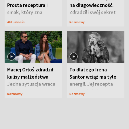
Prosta receptura i
na długowieczność.
smak, który zna
Zdradzili swój sekret
Lubelszczyzna
Aktualności
Rozmowy
Maciej Orłoś zdradził
To dlatego Irena
kulisy małżeństwa.
Santor wciąż ma tyle
Jedna sytuacja wraca
energii. Jej recepta
jak bumerang
jest zaskakująco
Rozmowy
Rozmowy
prosta