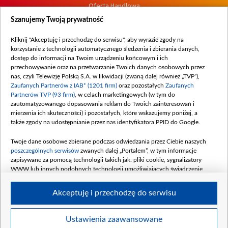
Oferta Handlowa
Dostępność
Szanujemy Twoją prywatność
Moje zgody
Kliknij "Akceptuję i przechodzę do serwisu", aby wyrazić zgody na
Procedura zgłoszeń wewnętrznych
korzystanie z technologii automatycznego śledzenia i zbierania danych,
dostęp do informacji na Twoim urządzeniu końcowym i ich
przechowywanie oraz na przetwarzanie Twoich danych osobowych przez
nas, czyli Telewizję Polską S.A. w likwidacji (zwaną dalej również „TVP”),
Zaufanych Partnerów z IAB* (1201 firm)
oraz pozostałych
Zaufanych
Partnerów TVP (93 firm)
, w celach marketingowych (w tym do
zautomatyzowanego dopasowania reklam do Twoich zainteresowań i
mierzenia ich skuteczności) i pozostałych, które wskazujemy poniżej, a
także zgody na udostępnianie przez nas identyfikatora PPID do Google.
Twoje dane osobowe zbierane podczas odwiedzania przez Ciebie naszych
poszczególnych serwisów
zwanych dalej „Portalem”, w tym informacje
zapisywane za pomocą technologii takich jak: pliki cookie, sygnalizatory
WWW lub innych podobnych technologii umożliwiających świadczenie
dopasowanych i bezpiecznych usług, personalizację treści oraz reklam,
udostępnianie funkcji mediów społecznościowych oraz analizowanie ruchu
Akceptuję i przechodzę do serwisu
w Internecie.
Twoje dane osobowe zbierane podczas odwiedzania przez Ciebie
Ustawienia zaawansowane
poszczególnych serwisów
na Portalu, takie jak adresy IP, identyfikatory