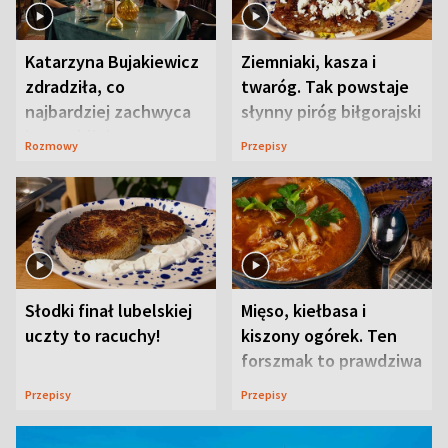
Katarzyna Bujakiewicz
Ziemniaki, kasza i
zdradziła, co
twaróg. Tak powstaje
najbardziej zachwyca
słynny piróg biłgorajski
ją w Lublinie
Rozmowy
Przepisy
Słodki finał lubelskiej
Mięso, kiełbasa i
uczty to racuchy!
kiszony ogórek. Ten
forszmak to prawdziwa
uczta
Przepisy
Przepisy