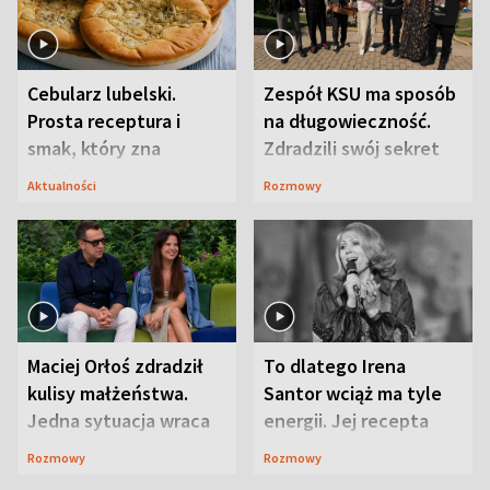
Cebularz lubelski.
Zespół KSU ma sposób
Prosta receptura i
na długowieczność.
smak, który zna
Zdradzili swój sekret
Lubelszczyzna
Aktualności
Rozmowy
Maciej Orłoś zdradził
To dlatego Irena
kulisy małżeństwa.
Santor wciąż ma tyle
Jedna sytuacja wraca
energii. Jej recepta
jak bumerang
jest zaskakująco
Rozmowy
Rozmowy
prosta