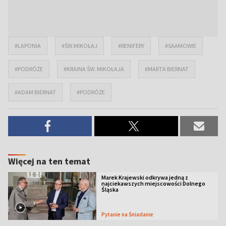
#LAPONIA
#ŚW.MIKOŁAJ
#RENIFERY
#SAAMOWIE
#PODRÓŻE
#KRAINA ŚW. MIKOŁAJA
#MARTA BIERNAT
#ADAM BIERNAT
#PODRÓŻE
Więcej na ten temat
Marek Krajewski odkrywa jedną z
najciekawszych miejscowości Dolnego
Śląska
Pytanie na Śniadanie