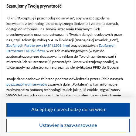
Dostępność
Szanujemy Twoją prywatność
Moje zgody
Kliknij "Akceptuję i przechodzę do serwisu", aby wyrazić zgody na
Procedura zgłoszeń wewnętrznych
korzystanie z technologii automatycznego śledzenia i zbierania danych,
dostęp do informacji na Twoim urządzeniu końcowym i ich
przechowywanie oraz na przetwarzanie Twoich danych osobowych przez
nas, czyli Telewizję Polską S.A. w likwidacji (zwaną dalej również „TVP”),
Zaufanych Partnerów z IAB* (1201 firm)
oraz pozostałych
Zaufanych
Partnerów TVP (93 firm)
, w celach marketingowych (w tym do
zautomatyzowanego dopasowania reklam do Twoich zainteresowań i
mierzenia ich skuteczności) i pozostałych, które wskazujemy poniżej, a
także zgody na udostępnianie przez nas identyfikatora PPID do Google.
Twoje dane osobowe zbierane podczas odwiedzania przez Ciebie naszych
poszczególnych serwisów
zwanych dalej „Portalem”, w tym informacje
zapisywane za pomocą technologii takich jak: pliki cookie, sygnalizatory
WWW lub innych podobnych technologii umożliwiających świadczenie
dopasowanych i bezpiecznych usług, personalizację treści oraz reklam,
udostępnianie funkcji mediów społecznościowych oraz analizowanie ruchu
Akceptuję i przechodzę do serwisu
w Internecie.
Twoje dane osobowe zbierane podczas odwiedzania przez Ciebie
Ustawienia zaawansowane
poszczególnych serwisów
na Portalu, takie jak adresy IP, identyfikatory
© 2026 Telewizja Polska S. A. w likwidacji
Twoich urządzeń końcowych i identyfikatory plików cookie, informacje o