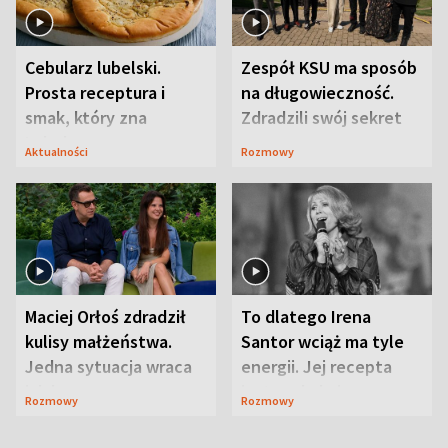
Cebularz lubelski.
Zespół KSU ma sposób
Prosta receptura i
na długowieczność.
smak, który zna
Zdradzili swój sekret
Lubelszczyzna
Aktualności
Rozmowy
Maciej Orłoś zdradził
To dlatego Irena
kulisy małżeństwa.
Santor wciąż ma tyle
Jedna sytuacja wraca
energii. Jej recepta
jak bumerang
jest zaskakująco
Rozmowy
Rozmowy
prosta