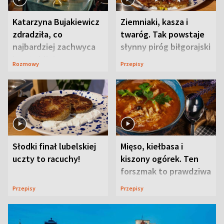
Katarzyna Bujakiewicz
Ziemniaki, kasza i
zdradziła, co
twaróg. Tak powstaje
najbardziej zachwyca
słynny piróg biłgorajski
ją w Lublinie
Rozmowy
Przepisy
Słodki finał lubelskiej
Mięso, kiełbasa i
uczty to racuchy!
kiszony ogórek. Ten
forszmak to prawdziwa
uczta
Przepisy
Przepisy