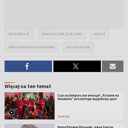
#RODZINKA.PL
#ZAKOŃCZENIE 13 SEZONU
#BOSCY
#MAŁGORZATA KOŻUCHOWSKA
#OLGA KALICKA
Więcej na ten temat
Czas na świąteczne emocje! „Pytanie na
śniadanie” prezentuje wyjątkowy spot
Gwiazdy
Dama Polskiej Piosenki - Irena Santor