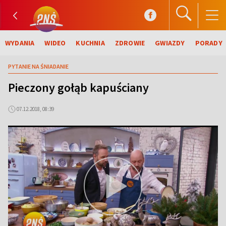
WYDANIA
WIDEO
KUCHNIA
ZDROWIE
GWIAZDY
PORADY
PYTANIE NA ŚNIADANIE
Pieczony gołąb kapuściany
07.12.2018, 08:39