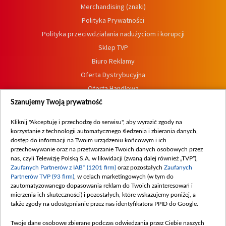
Merchandising (znaki)
Polityka Prywatności
Polityka przeciwdziałania nadużyciom i korupcji
Sklep TVP
Biuro Reklamy
Oferta Dystrybucyjna
Oferta Handlowa
Dostępność
Szanujemy Twoją prywatność
Moje zgody
Kliknij "Akceptuję i przechodzę do serwisu", aby wyrazić zgody na
Procedura zgłoszeń wewnętrznych
korzystanie z technologii automatycznego śledzenia i zbierania danych,
dostęp do informacji na Twoim urządzeniu końcowym i ich
przechowywanie oraz na przetwarzanie Twoich danych osobowych przez
nas, czyli Telewizję Polską S.A. w likwidacji (zwaną dalej również „TVP”),
Zaufanych Partnerów z IAB* (1201 firm)
oraz pozostałych
Zaufanych
Partnerów TVP (93 firm)
, w celach marketingowych (w tym do
zautomatyzowanego dopasowania reklam do Twoich zainteresowań i
mierzenia ich skuteczności) i pozostałych, które wskazujemy poniżej, a
także zgody na udostępnianie przez nas identyfikatora PPID do Google.
Twoje dane osobowe zbierane podczas odwiedzania przez Ciebie naszych