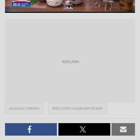
#GULASZ Z INDYKA
#PIECZONY GOŁĄB KAPUŚCIANY