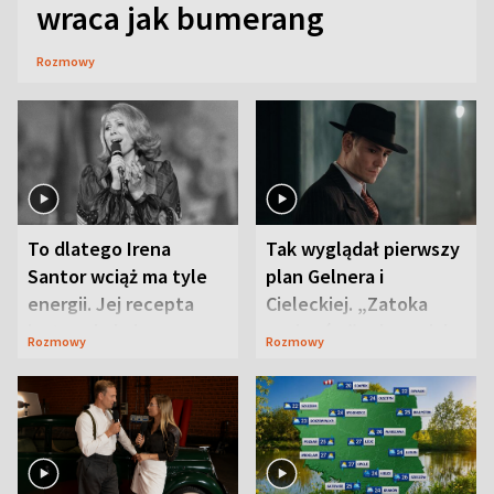
wraca jak bumerang
Rozmowy
To dlatego Irena
Tak wyglądał pierwszy
Santor wciąż ma tyle
plan Gelnera i
energii. Jej recepta
Cieleckiej. „Zatoka
jest zaskakująco
szpiegów” od razu ich
Rozmowy
Rozmowy
prosta
zaskoczyła