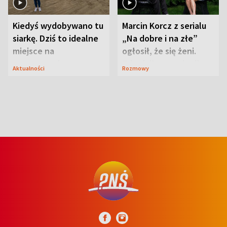
Kiedyś wydobywano tu
Marcin Korcz z serialu
siarkę. Dziś to idealne
„Na dobre i na złe”
miejsce na
ogłosił, że się żeni.
wypoczynek
Zdradził, co zmienił
Aktualności
Rozmowy
syn