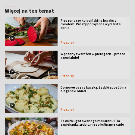
Więcej na ten temat
Pieczony ser koryciński na buraku z
miodem. Prosty pomysł na wyraziste
danie
Przepisy
Wędzony twarożek w pierogach – prosto,
a genialnie!
Przepisy
Domowe pyzy z kaczką. Szybki sposób na
elegancki obiad
Przepisy
Za dużo ugotowanego makaronu? Ta
zapiekanka zrobi z niego kulinarne cudo