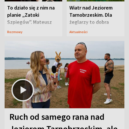
To działo się z nim na
Wiatr nad Jeziorem
planie „Zatoki
Tarnobrzeskim. Dla
Szpiegów”. Mateusz
żeglarzy to dobra
Janicki odsłonił
wiadomość
Rozmowy
Aktualności
aktorski sekret
Ruch od samego rana nad
Jeziorem Tarnobrzeskim, ale