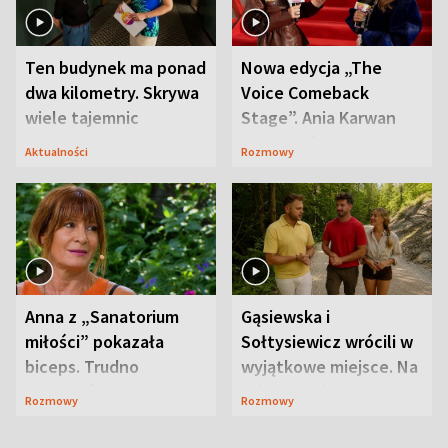
Ten budynek ma ponad
Nowa edycja „The
dwa kilometry. Skrywa
Voice Comeback
wiele tajemnic
Stage”. Ania Karwan
zapowiada
Aktualności
Rozmowy
niespodzianki
Anna z „Sanatorium
Gąsiewska i
miłości” pokazała
Sołtysiewicz wrócili w
biceps. Trudno
wyjątkowe miejsce. Na
uwierzyć, co przeszła
szlaku czekał
Rozmowy
Rozmowy
wcześniej
niedźwiedź