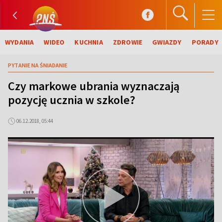
WYDANIA
WIDEO
KUCHNIA
ZDROWIE
GWIAZDY
PORADY
PYTANIE NA ŚNIADANIE
Czy markowe ubrania wyznaczają
pozycję ucznia w szkole?
06.12.2018, 05:44