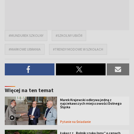
#MUNDUREK SZKOLNY
#SZKOLNY UBIÓR
#MARKOWE UBRANIA
#TRENDY MODOWE W SZKOŁACH
Więcej na ten temat
Marek Krajewski odkrywa jedną z
najciekawszych miejscowości Dolnego
Śląska
Pytanie na Śniadanie
Łukasz z „Rolnik szuka żony” o cenach