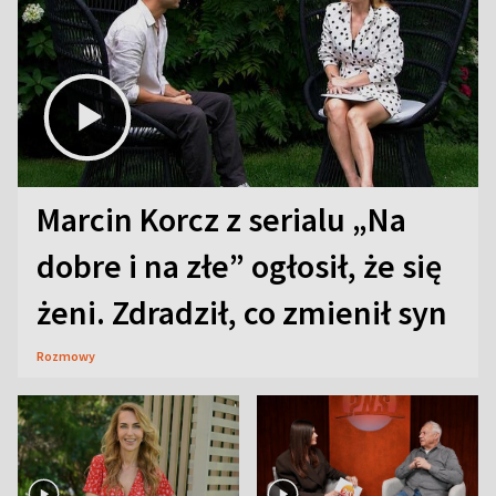
Marcin Korcz z serialu „Na
dobre i na złe” ogłosił, że się
żeni. Zdradził, co zmienił syn
Rozmowy