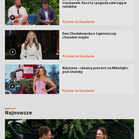
truskawek. Koszty i pogoda uderzają w
rolników
Pytanie na Śniadanie
Ewa Chodakowska o tajemniczej
chorobie mięśni
Pytanie na Śniadanie
Biżuteria – idealny prezent na Mikołajki i
pod choinkę
Pytanie na Śniadanie
Najnowsze