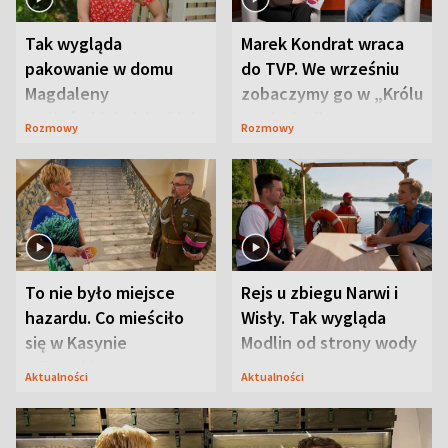
Tak wygląda
Marek Kondrat wraca
pakowanie w domu
do TVP. We wrześniu
Magdaleny
zobaczymy go w „Królu
Waligórskiej-Lisieckiej.
Maciusiu I”
Rozmowy
Rozmowy
Mąż nie odpuszcza
To nie było miejsce
Rejs u zbiegu Narwi i
hazardu. Co mieściło
Wisły. Tak wygląda
się w Kasynie
Modlin od strony wody
Oficerskim?
Aktualności
Aktualności