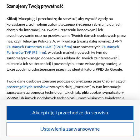
Dostępność
Szanujemy Twoją prywatność
Moje zgody
Kliknij "Akceptuję i przechodzę do serwisu", aby wyrazić zgody na
Procedura zgłoszeń wewnętrznych
korzystanie z technologii automatycznego śledzenia i zbierania danych,
dostęp do informacji na Twoim urządzeniu końcowym i ich
przechowywanie oraz na przetwarzanie Twoich danych osobowych przez
nas, czyli Telewizję Polską S.A. w likwidacji (zwaną dalej również „TVP”),
Zaufanych Partnerów z IAB* (1201 firm)
oraz pozostałych
Zaufanych
Partnerów TVP (93 firm)
, w celach marketingowych (w tym do
zautomatyzowanego dopasowania reklam do Twoich zainteresowań i
mierzenia ich skuteczności) i pozostałych, które wskazujemy poniżej, a
także zgody na udostępnianie przez nas identyfikatora PPID do Google.
Twoje dane osobowe zbierane podczas odwiedzania przez Ciebie naszych
poszczególnych serwisów
zwanych dalej „Portalem”, w tym informacje
zapisywane za pomocą technologii takich jak: pliki cookie, sygnalizatory
WWW lub innych podobnych technologii umożliwiających świadczenie
dopasowanych i bezpiecznych usług, personalizację treści oraz reklam,
udostępnianie funkcji mediów społecznościowych oraz analizowanie ruchu
Akceptuję i przechodzę do serwisu
w Internecie.
Twoje dane osobowe zbierane podczas odwiedzania przez Ciebie
Ustawienia zaawansowane
poszczególnych serwisów
na Portalu, takie jak adresy IP, identyfikatory
© 2026 Telewizja Polska S. A. w likwidacji
Twoich urządzeń końcowych i identyfikatory plików cookie, informacje o