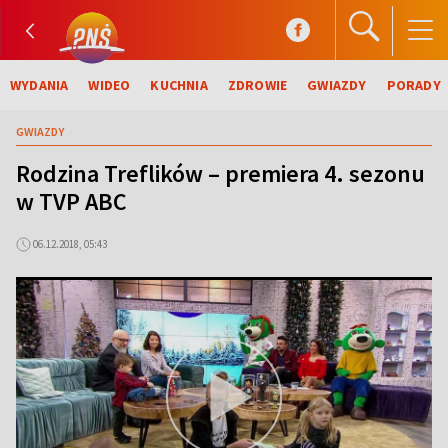
WYDANIA
WIDEO
KUCHNIA
ZDROWIE
GWIAZDY
PORADY
GWIAZDY
Rodzina Treflików – premiera 4. sezonu
w TVP ABC
06.12.2018, 05:43