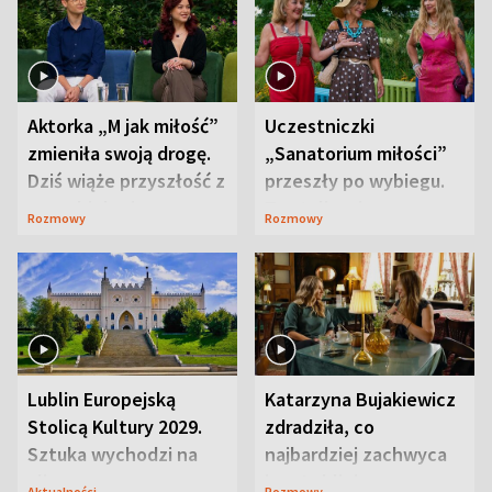
Aktorka „M jak miłość”
Uczestniczki
zmieniła swoją drogę.
„Sanatorium miłości”
Dziś wiąże przyszłość z
przeszły po wybiegu.
neurobiologią
Te stylizacje
Rozmowy
Rozmowy
przyciągały wzrok
Lublin Europejską
Katarzyna Bujakiewicz
Stolicą Kultury 2029.
zdradziła, co
Sztuka wychodzi na
najbardziej zachwyca
ulice
ją w Lublinie
Aktualności
Rozmowy