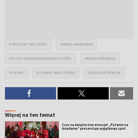
#"RODZINA TREFLIKÓW"
#SERIAL ANIMOWANY
#STUDIU FILMÓW ANIMOWANYCH TREFL
#MAREK SKROBECKI
#TVP ABC
#JOANNA JABŁCZYŃSKA
#GRZEGORZ PAWLAK
Więcej na ten temat
Czas na świąteczne emocje! „Pytanie na
śniadanie” prezentuje wyjątkowy spot