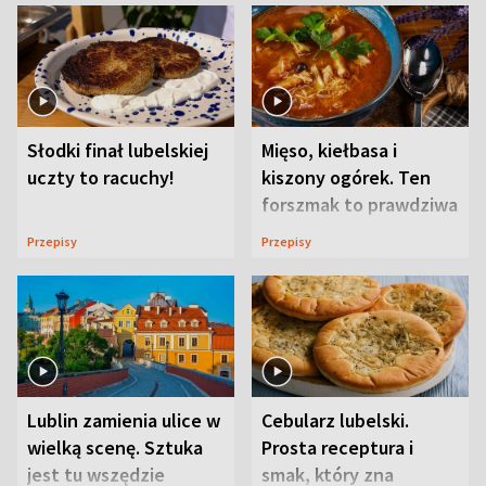
Słodki finał lubelskiej
Mięso, kiełbasa i
uczty to racuchy!
kiszony ogórek. Ten
forszmak to prawdziwa
uczta
Przepisy
Przepisy
Lublin zamienia ulice w
Cebularz lubelski.
wielką scenę. Sztuka
Prosta receptura i
jest tu wszędzie
smak, który zna