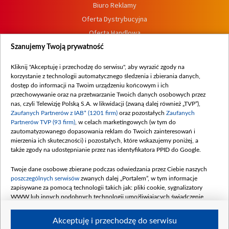
Biuro Reklamy
Oferta Dystrybucyjna
Oferta Handlowa
Dostępność
Szanujemy Twoją prywatność
Moje zgody
Kliknij "Akceptuję i przechodzę do serwisu", aby wyrazić zgody na
Procedura zgłoszeń wewnętrznych
korzystanie z technologii automatycznego śledzenia i zbierania danych,
dostęp do informacji na Twoim urządzeniu końcowym i ich
przechowywanie oraz na przetwarzanie Twoich danych osobowych przez
nas, czyli Telewizję Polską S.A. w likwidacji (zwaną dalej również „TVP”),
Zaufanych Partnerów z IAB* (1201 firm)
oraz pozostałych
Zaufanych
Partnerów TVP (93 firm)
, w celach marketingowych (w tym do
zautomatyzowanego dopasowania reklam do Twoich zainteresowań i
mierzenia ich skuteczności) i pozostałych, które wskazujemy poniżej, a
także zgody na udostępnianie przez nas identyfikatora PPID do Google.
Twoje dane osobowe zbierane podczas odwiedzania przez Ciebie naszych
poszczególnych serwisów
zwanych dalej „Portalem”, w tym informacje
zapisywane za pomocą technologii takich jak: pliki cookie, sygnalizatory
WWW lub innych podobnych technologii umożliwiających świadczenie
dopasowanych i bezpiecznych usług, personalizację treści oraz reklam,
udostępnianie funkcji mediów społecznościowych oraz analizowanie ruchu
Akceptuję i przechodzę do serwisu
w Internecie.