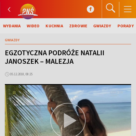
WYDANIA
WIDEO
KUCHNIA
ZDROWIE
GWIAZDY
PORADY
GWIAZDY
EGZOTYCZNA PODRÓŻE NATALII
JANOSZEK – MALEZJA
05.12.2018, 08:25