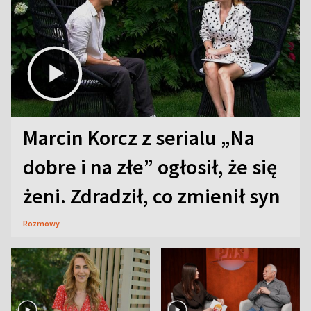
Marcin Korcz z serialu „Na
dobre i na złe” ogłosił, że się
żeni. Zdradził, co zmienił syn
Rozmowy