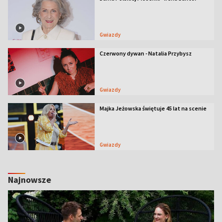
Gwiazdy
Czerwony dywan - Natalia Przybysz
Gwiazdy
Majka Jeżowska świętuje 45 lat na scenie
Gwiazdy
Najnowsze