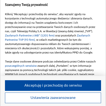
Dostępność
Szanujemy Twoją prywatność
Moje zgody
Kliknij "Akceptuję i przechodzę do serwisu", aby wyrazić zgody na
Procedura zgłoszeń wewnętrznych
korzystanie z technologii automatycznego śledzenia i zbierania danych,
dostęp do informacji na Twoim urządzeniu końcowym i ich
przechowywanie oraz na przetwarzanie Twoich danych osobowych przez
nas, czyli Telewizję Polską S.A. w likwidacji (zwaną dalej również „TVP”),
Zaufanych Partnerów z IAB* (1201 firm)
oraz pozostałych
Zaufanych
Partnerów TVP (93 firm)
, w celach marketingowych (w tym do
zautomatyzowanego dopasowania reklam do Twoich zainteresowań i
mierzenia ich skuteczności) i pozostałych, które wskazujemy poniżej, a
także zgody na udostępnianie przez nas identyfikatora PPID do Google.
Twoje dane osobowe zbierane podczas odwiedzania przez Ciebie naszych
poszczególnych serwisów
zwanych dalej „Portalem”, w tym informacje
zapisywane za pomocą technologii takich jak: pliki cookie, sygnalizatory
WWW lub innych podobnych technologii umożliwiających świadczenie
dopasowanych i bezpiecznych usług, personalizację treści oraz reklam,
udostępnianie funkcji mediów społecznościowych oraz analizowanie ruchu
Akceptuję i przechodzę do serwisu
w Internecie.
Twoje dane osobowe zbierane podczas odwiedzania przez Ciebie
Ustawienia zaawansowane
poszczególnych serwisów
na Portalu, takie jak adresy IP, identyfikatory
© 2026 Telewizja Polska S. A. w likwidacji
Twoich urządzeń końcowych i identyfikatory plików cookie, informacje o