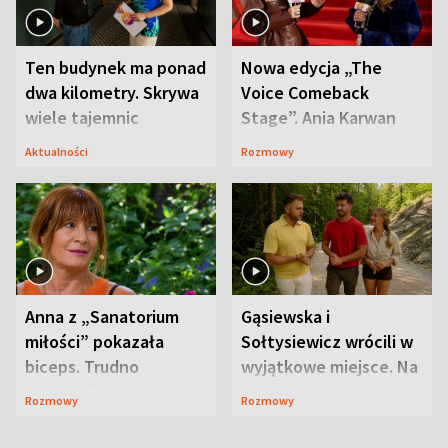
Ten budynek ma ponad
Nowa edycja „The
dwa kilometry. Skrywa
Voice Comeback
wiele tajemnic
Stage”. Ania Karwan
zapowiada
Aktualności
Rozmowy
niespodzianki
Anna z „Sanatorium
Gąsiewska i
miłości” pokazała
Sołtysiewicz wrócili w
biceps. Trudno
wyjątkowe miejsce. Na
uwierzyć, co przeszła
szlaku czekał
Rozmowy
Rozmowy
wcześniej
niedźwiedź