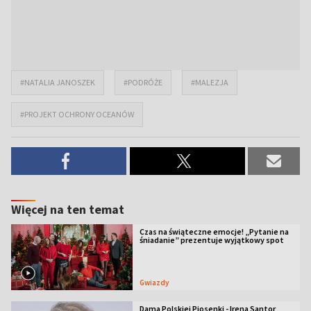
#NATALIA JANOSZEK
#PODRÓŻE
#MALEZJA
#PROJEKT OCHRONY OCEANÓW
Więcej na ten temat
Czas na świąteczne emocje! „Pytanie na
śniadanie” prezentuje wyjątkowy spot
Gwiazdy
Dama Polskiej Piosenki - Irena Santor