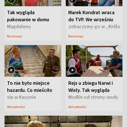
Tak wygląda
Marek Kondrat wraca
pakowanie w domu
do TVP. We wrześniu
Magdaleny
zobaczymy go w „Królu
Waligórskiej-Lisieckiej.
Maciusiu I”
Rozmowy
Rozmowy
Mąż nie odpuszcza
To nie było miejsce
Rejs u zbiegu Narwi i
hazardu. Co mieściło
Wisły. Tak wygląda
się w Kasynie
Modlin od strony wody
Oficerskim?
Aktualności
Aktualności