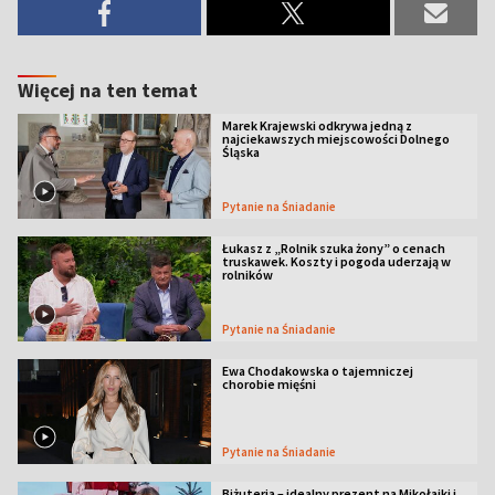
Więcej na ten temat
Marek Krajewski odkrywa jedną z
najciekawszych miejscowości Dolnego
Śląska
Pytanie na Śniadanie
Łukasz z „Rolnik szuka żony” o cenach
truskawek. Koszty i pogoda uderzają w
rolników
Pytanie na Śniadanie
Ewa Chodakowska o tajemniczej
chorobie mięśni
Pytanie na Śniadanie
Biżuteria – idealny prezent na Mikołajki i