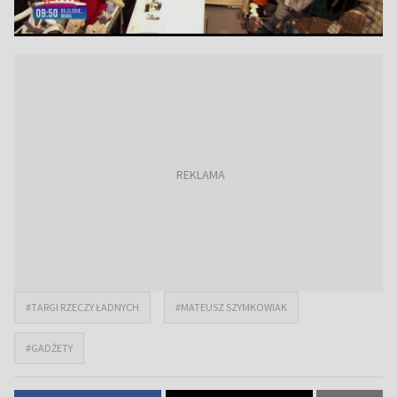
#TARGI RZECZY ŁADNYCH
#MATEUSZ SZYMKOWIAK
#GADŻETY