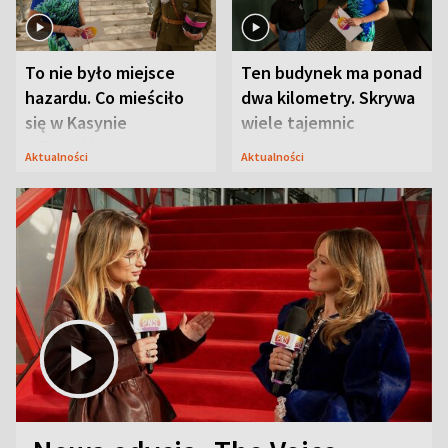
To nie było miejsce
Ten budynek ma ponad
hazardu. Co mieściło
dwa kilometry. Skrywa
się w Kasynie
wiele tajemnic
Oficerskim?
Aktualności
Aktualności