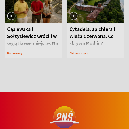
Gąsiewska i
Cytadela, spichlerz i
Sołtysiewicz wrócili w
Wieża Czerwona. Co
wyjątkowe miejsce. Na
skrywa Modlin?
szlaku czekał
Rozmowy
Aktualności
niedźwiedź