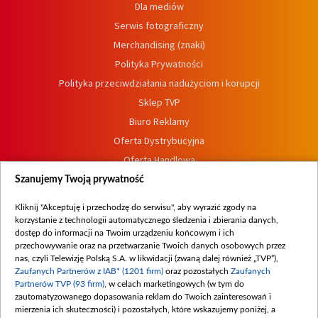
Dla mediów
Serwis fotograficzny
Merchandising (znaki)
Polityka Prywatności
Polityka przeciwdziałania nadużyciom i korupcji
Sklep TVP
Biuro Reklamy
Oferta Dystrybucyjna
Oferta Handlowa
Dostępność
Szanujemy Twoją prywatność
Moje zgody
Kliknij "Akceptuję i przechodzę do serwisu", aby wyrazić zgody na
Procedura zgłoszeń wewnętrznych
korzystanie z technologii automatycznego śledzenia i zbierania danych,
dostęp do informacji na Twoim urządzeniu końcowym i ich
przechowywanie oraz na przetwarzanie Twoich danych osobowych przez
nas, czyli Telewizję Polską S.A. w likwidacji (zwaną dalej również „TVP”),
Zaufanych Partnerów z IAB* (1201 firm)
oraz pozostałych
Zaufanych
Partnerów TVP (93 firm)
, w celach marketingowych (w tym do
zautomatyzowanego dopasowania reklam do Twoich zainteresowań i
mierzenia ich skuteczności) i pozostałych, które wskazujemy poniżej, a