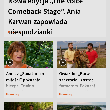
Nowa edycja „The Voice
Comeback Stage”. Ania
Karwan zapowiada
niespodzianki
Rozmowy
Anna z „Sanatorium
Gwiazdor „Barw
miłości” pokazała
szczęścia” został
biceps. Trudno
farmerem. Pokazał
uwierzyć, co przeszła
swoje niezwykłe
Rozmowy
Rozmowy
wcześniej
ranczo