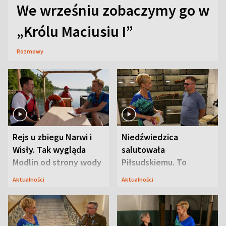
We wrześniu zobaczymy go w
„Królu Maciusiu I”
Rozmowy
Rejs u zbiegu Narwi i
Niedźwiedzica
Wisły. Tak wygląda
salutowała
Modlin od strony wody
Piłsudskiemu. To
niejedyna tajemnica
Aktualności
Aktualności
Modlina