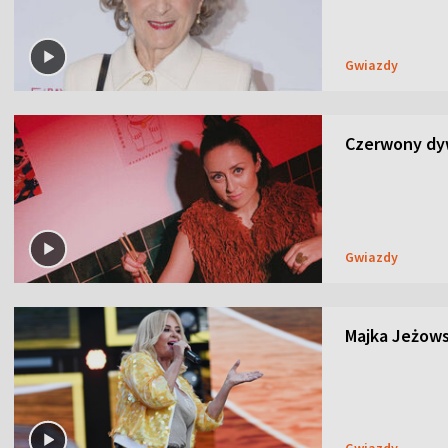
Gwiazdy
Czerwony dyw
Gwiazdy
Majka Jeżows
Gwiazdy