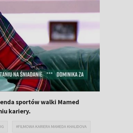
 legenda sportów walki Mamed
iu kariery.
OG
#FILMOWA KARIERA MAMEDA KHALIDOVA