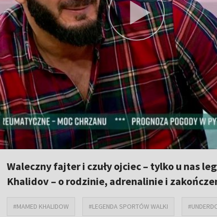
Waleczny fajter i czuły ojciec – tylko u nas
Khalidov – o rodzinie, adrenalinie i zakończen
#MAMED KHALIDOW
#LEGENDA SPORTÓW WALKI
#UNDERD