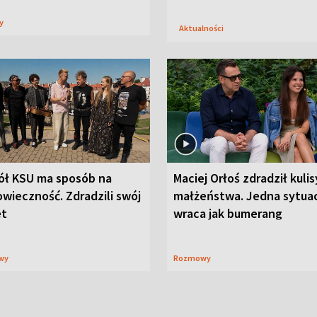
sy
Aktualności
ół KSU ma sposób na
Maciej Orłoś zdradził kulis
wieczność. Zdradzili swój
małżeństwa. Jedna sytua
et
wraca jak bumerang
wy
Rozmowy