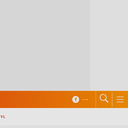
...
TYL