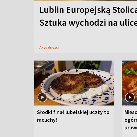
Lublin Europejską Stolic
Sztuka wychodzi na ulic
Aktualności
Słodki finał lubelskiej uczty to
Mięso
racuchy!
ogór
praw