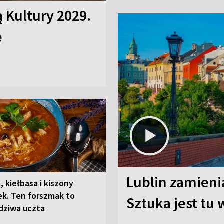
ą Kultury 2029.
e
Lublin zamienia
, kiełbasa i kiszony
ek. Ten forszmak to
Sztuka jest tu
dziwa uczta