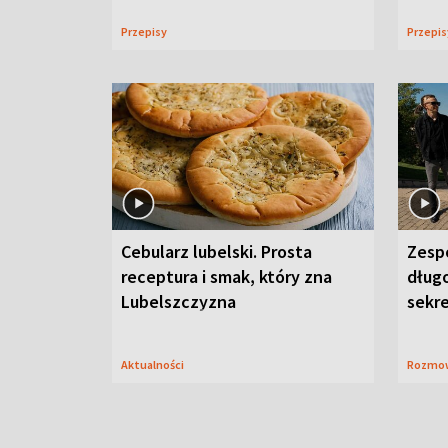
Przepisy
Przepi
Cebularz lubelski. Prosta
Zesp
receptura i smak, który zna
długo
Lubelszczyzna
sekr
Aktualności
Rozmo