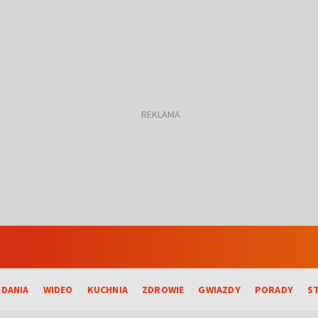
DANIA
WIDEO
KUCHNIA
ZDROWIE
GWIAZDY
PORADY
S