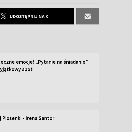
UDOSTĘPNIJ NA X
teczne emocje! „Pytanie na śniadanie”
yjątkowy spot
 Piosenki - Irena Santor