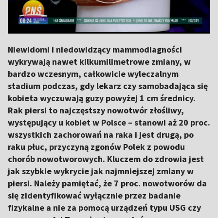
Niewidomi i niedowidzący mammodiagności
wykrywają nawet kilkumilimetrowe zmiany, w
bardzo wczesnym, całkowicie wyleczalnym
stadium podczas, gdy lekarz czy samobadająca się
kobieta wyczuwają guzy powyżej 1 cm średnicy.
Rak piersi to najczęstszy nowotwór złośliwy,
występujący u kobiet w Polsce – stanowi aż 20 proc.
wszystkich zachorowań na raka i jest drugą, po
raku płuc, przyczyną zgonów Polek z powodu
chorób nowotworowych. Kluczem do zdrowia jest
jak szybkie wykrycie jak najmniejszej zmiany w
piersi. Należy pamiętać, że 7 proc. nowotworów da
się zidentyfikować wyłącznie przez badanie
fizykalne a nie za pomocą urządzeń typu USG czy