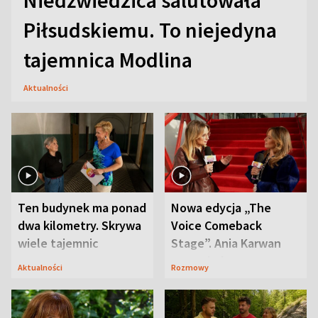
Piłsudskiemu. To niejedyna
tajemnica Modlina
Aktualności
Ten budynek ma ponad
Nowa edycja „The
dwa kilometry. Skrywa
Voice Comeback
wiele tajemnic
Stage”. Ania Karwan
zapowiada
Aktualności
Rozmowy
niespodzianki