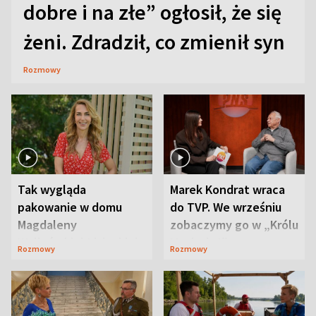
dobre i na złe” ogłosił, że się
żeni. Zdradził, co zmienił syn
Rozmowy
Tak wygląda
Marek Kondrat wraca
pakowanie w domu
do TVP. We wrześniu
Magdaleny
zobaczymy go w „Królu
Waligórskiej-Lisieckiej.
Maciusiu I”
Rozmowy
Rozmowy
Mąż nie odpuszcza