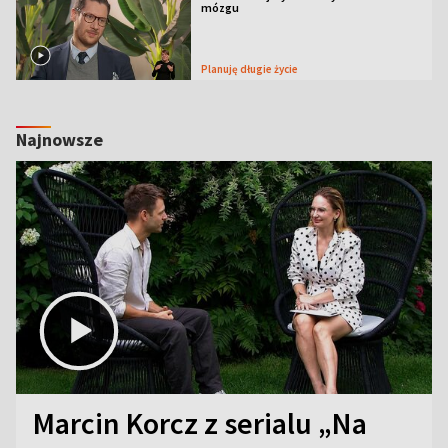
mózgu
Planuję długie życie
Najnowsze
Marcin Korcz z serialu „Na