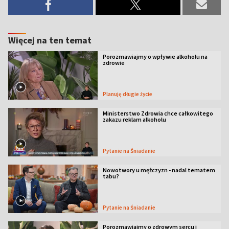
Więcej na ten temat
Porozmawiajmy o wpływie alkoholu na
zdrowie
Planuję długie życie
Ministerstwo Zdrowia chce całkowitego
zakazu reklam alkoholu
Pytanie na Śniadanie
Nowotwory u mężczyzn - nadal tematem
tabu?
Pytanie na Śniadanie
Porozmawiajmy o zdrowym sercu i