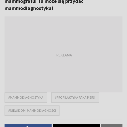
mammografu! Tu może się przydać
mammodiagnostyka!
#MAMMODIAGNOSTYKA
#PROFILAKTYKA RAKA PIERSI
#NIEWIDOMI MAMMODIAGNOŚCI