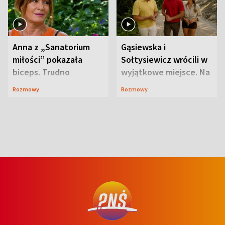
Anna z „Sanatorium
Gąsiewska i
miłości” pokazała
Sołtysiewicz wrócili w
biceps. Trudno
wyjątkowe miejsce. Na
uwierzyć, co przeszła
szlaku czekał
Rozmowy
Rozmowy
wcześniej
niedźwiedź