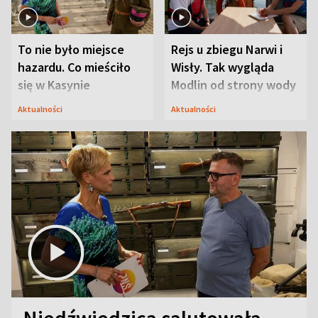
To nie było miejsce
Rejs u zbiegu Narwi i
hazardu. Co mieściło
Wisły. Tak wygląda
się w Kasynie
Modlin od strony wody
Oficerskim?
Aktualności
Aktualności
Niedźwiedzica salutowała