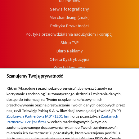
Dla mediów
Serwis fotograficzny
Merchandising (znaki)
Polityka Prywatności
Polityka przeciwdziałania nadużyciom i korupcji
Sklep TVP
Biuro Reklamy
Oferta Dystrybucyjna
Oferta Handlowa
Dostępność
Szanujemy Twoją prywatność
Moje zgody
Kliknij "Akceptuję i przechodzę do serwisu", aby wyrazić zgody na
Procedura zgłoszeń wewnętrznych
korzystanie z technologii automatycznego śledzenia i zbierania danych,
dostęp do informacji na Twoim urządzeniu końcowym i ich
przechowywanie oraz na przetwarzanie Twoich danych osobowych przez
nas, czyli Telewizję Polską S.A. w likwidacji (zwaną dalej również „TVP”),
Zaufanych Partnerów z IAB* (1201 firm)
oraz pozostałych
Zaufanych
Partnerów TVP (93 firm)
, w celach marketingowych (w tym do
zautomatyzowanego dopasowania reklam do Twoich zainteresowań i
mierzenia ich skuteczności) i pozostałych, które wskazujemy poniżej, a
także zgody na udostępnianie przez nas identyfikatora PPID do Google.