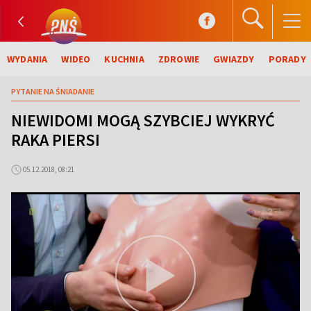
WYDANIA
WIDEO
KUCHNIA
ZDROWIE
GWIAZDY
PORADY
PYTANIE NA ŚNIADANIE
NIEWIDOMI MOGĄ SZYBCIEJ WYKRYĆ
RAKA PIERSI
05.12.2018, 08:21