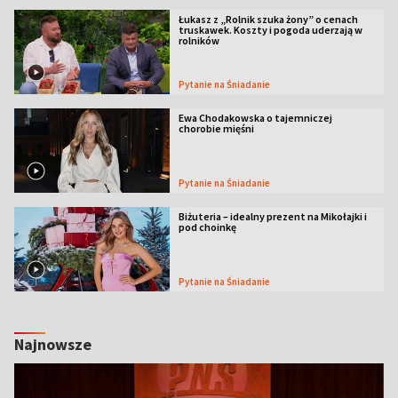
Łukasz z „Rolnik szuka żony” o cenach
truskawek. Koszty i pogoda uderzają w
rolników
Pytanie na Śniadanie
Ewa Chodakowska o tajemniczej
chorobie mięśni
Pytanie na Śniadanie
Biżuteria – idealny prezent na Mikołajki i
pod choinkę
Pytanie na Śniadanie
Najnowsze