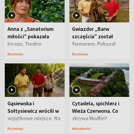
Anna z „Sanatorium
Gwiazdor „Barw
miłości” pokazała
szczęścia” został
biceps. Trudno
farmerem. Pokazał
uwierzyć, co przeszła
swoje niezwykłe
Rozmowy
Rozmowy
wcześniej
ranczo
Gąsiewska i
Cytadela, spichlerz i
Sołtysiewicz wrócili w
Wieża Czerwona. Co
wyjątkowe miejsce. Na
skrywa Modlin?
szlaku czekał
Rozmowy
Aktualności
niedźwiedź