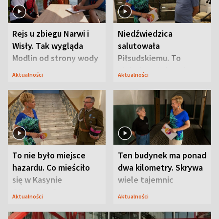
Rejs u zbiegu Narwi i
Niedźwiedzica
Wisły. Tak wygląda
salutowała
Modlin od strony wody
Piłsudskiemu. To
niejedyna tajemnica
Aktualności
Aktualności
Modlina
To nie było miejsce
Ten budynek ma ponad
hazardu. Co mieściło
dwa kilometry. Skrywa
się w Kasynie
wiele tajemnic
Oficerskim?
Aktualności
Aktualności