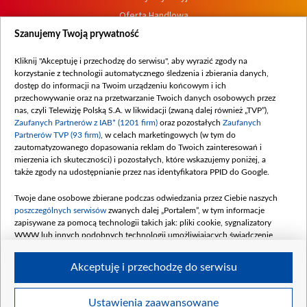
Oferta Handlowa
Dostępność
Szanujemy Twoją prywatność
Moje zgody
Kliknij "Akceptuję i przechodzę do serwisu", aby wyrazić zgody na
Procedura zgłoszeń wewnętrznych
korzystanie z technologii automatycznego śledzenia i zbierania danych,
dostęp do informacji na Twoim urządzeniu końcowym i ich
przechowywanie oraz na przetwarzanie Twoich danych osobowych przez
nas, czyli Telewizję Polską S.A. w likwidacji (zwaną dalej również „TVP”),
Zaufanych Partnerów z IAB* (1201 firm)
oraz pozostałych
Zaufanych
Partnerów TVP (93 firm)
, w celach marketingowych (w tym do
zautomatyzowanego dopasowania reklam do Twoich zainteresowań i
mierzenia ich skuteczności) i pozostałych, które wskazujemy poniżej, a
także zgody na udostępnianie przez nas identyfikatora PPID do Google.
Twoje dane osobowe zbierane podczas odwiedzania przez Ciebie naszych
poszczególnych serwisów
zwanych dalej „Portalem”, w tym informacje
zapisywane za pomocą technologii takich jak: pliki cookie, sygnalizatory
WWW lub innych podobnych technologii umożliwiających świadczenie
dopasowanych i bezpiecznych usług, personalizację treści oraz reklam,
udostępnianie funkcji mediów społecznościowych oraz analizowanie ruchu
Akceptuję i przechodzę do serwisu
w Internecie.
Twoje dane osobowe zbierane podczas odwiedzania przez Ciebie
Ustawienia zaawansowane