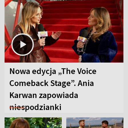
Nowa edycja „The Voice
Comeback Stage”. Ania
Karwan zapowiada
niespodzianki
Rozmowy