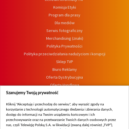
Komisja Etyki
Program dla prasy
Dla mediów
Serwis fotograficzny
Merchandising (znaki)
Polityka Prywatności
Polityka przeciwdziałania nadużyciom i korupcji
Sklep TVP
Biuro Reklamy
Oferta Dystrybucyjna
Oferta Handlowa
Dostępność
Szanujemy Twoją prywatność
Moje zgody
Kliknij "Akceptuję i przechodzę do serwisu", aby wyrazić zgody na
Procedura zgłoszeń wewnętrznych
korzystanie z technologii automatycznego śledzenia i zbierania danych,
dostęp do informacji na Twoim urządzeniu końcowym i ich
przechowywanie oraz na przetwarzanie Twoich danych osobowych przez
nas, czyli Telewizję Polską S.A. w likwidacji (zwaną dalej również „TVP”),