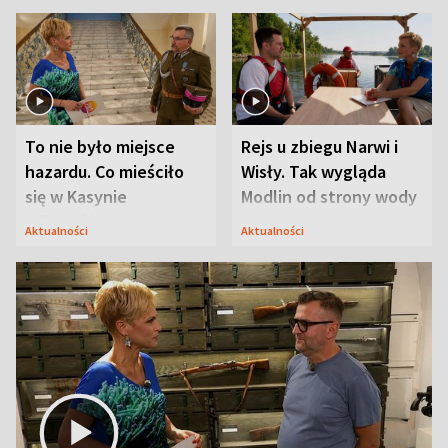
To nie było miejsce
Rejs u zbiegu Narwi i
hazardu. Co mieściło
Wisły. Tak wygląda
się w Kasynie
Modlin od strony wody
Oficerskim?
Aktualności
Aktualności