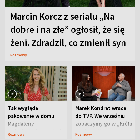
Marcin Korcz z serialu „Na
dobre i na złe” ogłosił, że się
żeni. Zdradził, co zmienił syn
Rozmowy
Tak wygląda
Marek Kondrat wraca
pakowanie w domu
do TVP. We wrześniu
Magdaleny
zobaczymy go w „Królu
Waligórskiej-Lisieckiej.
Maciusiu I”
Rozmowy
Rozmowy
Mąż nie odpuszcza