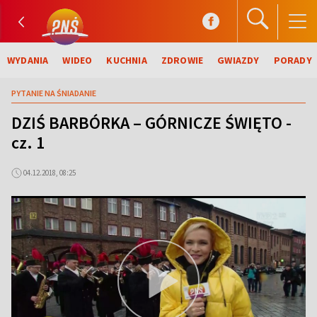
WYDANIA
WIDEO
KUCHNIA
ZDROWIE
GWIAZDY
PORADY
PYTANIE NA ŚNIADANIE
DZIŚ BARBÓRKA – GÓRNICZE ŚWIĘTO -
cz. 1
04.12.2018, 08:25