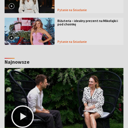
Pytanie na Śniadanie
Biżuteria – idealny prezent na Mikołajki i
pod choinkę
Pytanie na Śniadanie
Najnowsze