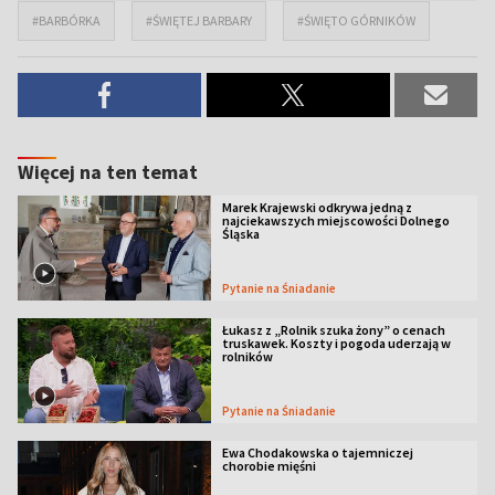
#BARBÓRKA
#ŚWIĘTEJ BARBARY
#ŚWIĘTO GÓRNIKÓW
Więcej na ten temat
Marek Krajewski odkrywa jedną z
najciekawszych miejscowości Dolnego
Śląska
Pytanie na Śniadanie
Łukasz z „Rolnik szuka żony” o cenach
truskawek. Koszty i pogoda uderzają w
rolników
Pytanie na Śniadanie
Ewa Chodakowska o tajemniczej
chorobie mięśni