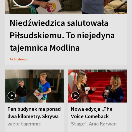
Niedźwiedzica salutowała
Piłsudskiemu. To niejedyna
tajemnica Modlina
Aktualności
Ten budynek ma ponad
Nowa edycja „The
dwa kilometry. Skrywa
Voice Comeback
wiele tajemnic
Stage”. Ania Karwan
zapowiada