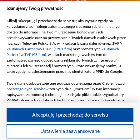
Oferta Handlowa
Dostępność
Szanujemy Twoją prywatność
Moje zgody
Kliknij "Akceptuję i przechodzę do serwisu", aby wyrazić zgody na
Procedura zgłoszeń wewnętrznych
korzystanie z technologii automatycznego śledzenia i zbierania danych,
dostęp do informacji na Twoim urządzeniu końcowym i ich
przechowywanie oraz na przetwarzanie Twoich danych osobowych przez
nas, czyli Telewizję Polską S.A. w likwidacji (zwaną dalej również „TVP”),
Zaufanych Partnerów z IAB* (1201 firm)
oraz pozostałych
Zaufanych
Partnerów TVP (93 firm)
, w celach marketingowych (w tym do
zautomatyzowanego dopasowania reklam do Twoich zainteresowań i
mierzenia ich skuteczności) i pozostałych, które wskazujemy poniżej, a
także zgody na udostępnianie przez nas identyfikatora PPID do Google.
Twoje dane osobowe zbierane podczas odwiedzania przez Ciebie naszych
poszczególnych serwisów
zwanych dalej „Portalem”, w tym informacje
zapisywane za pomocą technologii takich jak: pliki cookie, sygnalizatory
WWW lub innych podobnych technologii umożliwiających świadczenie
dopasowanych i bezpiecznych usług, personalizację treści oraz reklam,
udostępnianie funkcji mediów społecznościowych oraz analizowanie ruchu
Akceptuję i przechodzę do serwisu
w Internecie.
Twoje dane osobowe zbierane podczas odwiedzania przez Ciebie
Ustawienia zaawansowane
poszczególnych serwisów
na Portalu, takie jak adresy IP, identyfikatory