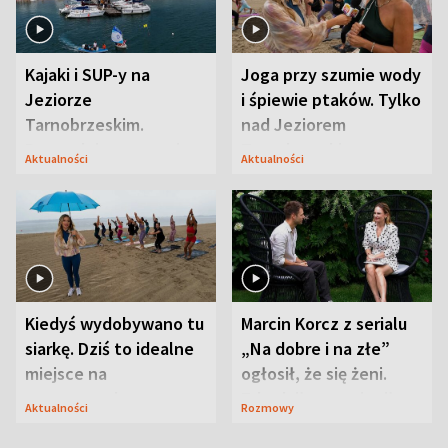
Kajaki i SUP-y na
Joga przy szumie wody
Jeziorze
i śpiewie ptaków. Tylko
Tarnobrzeskim.
nad Jeziorem
Przyrodnicy zwracają
Tarnobrzeskim
Aktualności
Aktualności
uwagę na coś jeszcze
Kiedyś wydobywano tu
Marcin Korcz z serialu
siarkę. Dziś to idealne
„Na dobre i na złe”
miejsce na
ogłosił, że się żeni.
wypoczynek
Zdradził, co zmienił
Aktualności
Rozmowy
syn