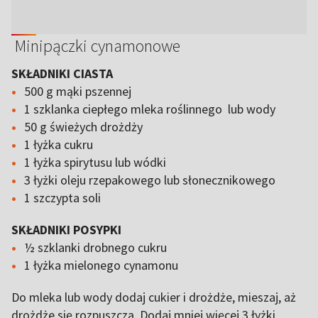
Minipączki cynamonowe
SKŁADNIKI CIASTA
500 g mąki pszennej
1 szklanka ciepłego mleka roślinnego lub wody
50 g świeżych drożdży
1 łyżka cukru
1 łyżka spirytusu lub wódki
3 łyżki oleju rzepakowego lub słonecznikowego
1 szczypta soli
SKŁADNIKI POSYPKI
½ szklanki drobnego cukru
1 łyżka mielonego cynamonu
Do mleka lub wody dodaj cukier i drożdże, mieszaj, aż
drożdże się rozpuszczą. Dodaj mniej więcej 3 łyżki