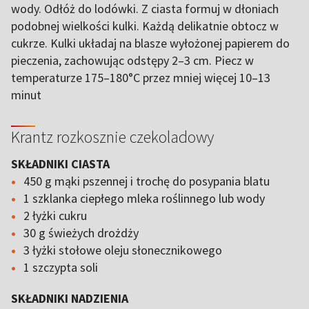
wody. Odłóż do lodówki. Z ciasta formuj w dłoniach
podobnej wielkości kulki. Każdą delikatnie obtocz w
cukrze. Kulki układaj na blasze wyłożonej papierem do
pieczenia, zachowując odstępy 2–3 cm. Piecz w
temperaturze 175–180°C przez mniej więcej 10–13
minut
Krantz rozkosznie czekoladowy
SKŁADNIKI CIASTA
450 g mąki pszennej i trochę do posypania blatu
1 szklanka ciepłego mleka roślinnego lub wody
2 łyżki cukru
30 g świeżych drożdży
3 łyżki stołowe oleju słonecznikowego
1 szczypta soli
SKŁADNIKI NADZIENIA