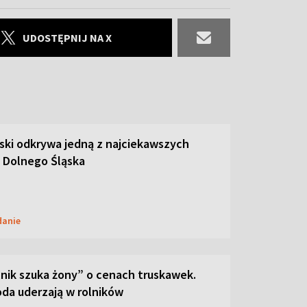
UDOSTĘPNIJ NA X
ski odkrywa jedną z najciekawszych
 Dolnego Śląska
danie
lnik szuka żony” o cenach truskawek.
oda uderzają w rolników