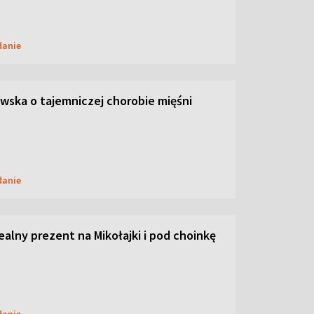
danie
ska o tajemniczej chorobie mięśni
danie
dealny prezent na Mikołajki i pod choinkę
danie