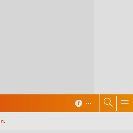
...
TYL