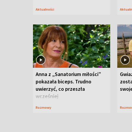
Aktualności
Aktual
Anna z „Sanatorium miłości”
Gwia
pokazała biceps. Trudno
zost
uwierzyć, co przeszła
swoj
wcześniej
Rozmowy
Rozmo