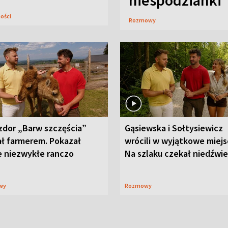
niespodzianki
ności
Rozmowy
zdor „Barw szczęścia”
Gąsiewska i Sołtysiewicz
ał farmerem. Pokazał
wrócili w wyjątkowe miejs
e niezwykłe ranczo
Na szlaku czekał niedźwi
wy
Rozmowy