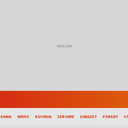
DANIA
WIDEO
KUCHNIA
ZDROWIE
GWIAZDY
PORADY
S