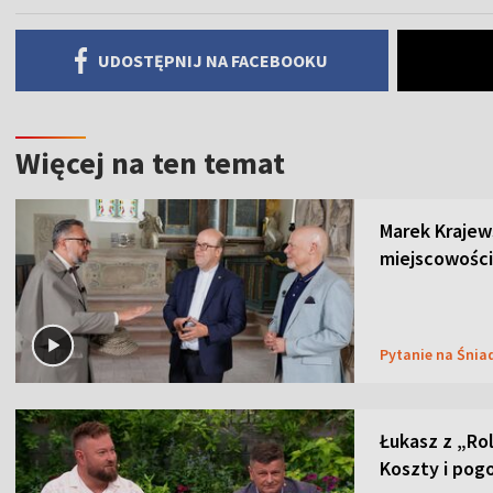
UDOSTĘPNIJ NA FACEBOOKU
Więcej na ten temat
Marek Krajew
miejscowości
Pytanie na Śnia
Łukasz z „Ro
Koszty i pog