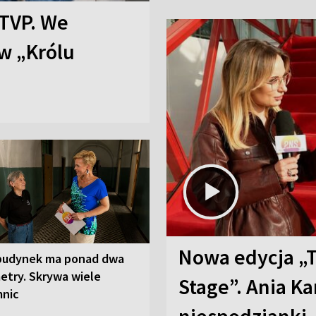
TVP. We
w „Królu
Nowa edycja „
budynek ma ponad dwa
etry. Skrywa wiele
Stage”. Ania K
mnic