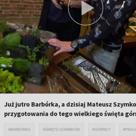
Już jutro Barbórka, a dzisiaj Mateusz Szym
przygotowania do tego wielkiego święta gór
#BARBÓRKA
#ŚWIĘTO GÓRNIKÓW
#GÓRNICY
#PRACA