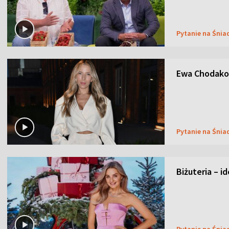
Pytanie na Śnia
Ewa Chodakow
Pytanie na Śnia
Biżuteria – i
Pytanie na Śnia