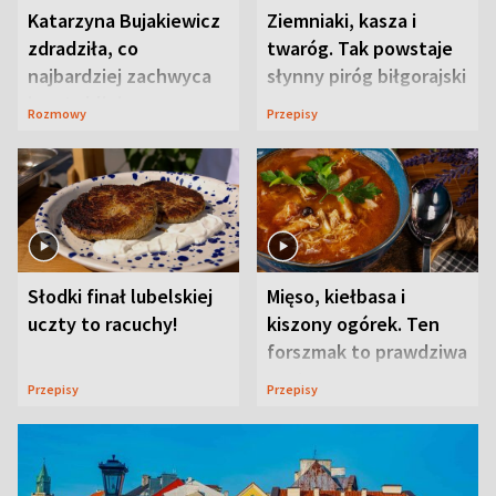
Katarzyna Bujakiewicz
Ziemniaki, kasza i
zdradziła, co
twaróg. Tak powstaje
najbardziej zachwyca
słynny piróg biłgorajski
ją w Lublinie
Rozmowy
Przepisy
Słodki finał lubelskiej
Mięso, kiełbasa i
uczty to racuchy!
kiszony ogórek. Ten
forszmak to prawdziwa
uczta
Przepisy
Przepisy