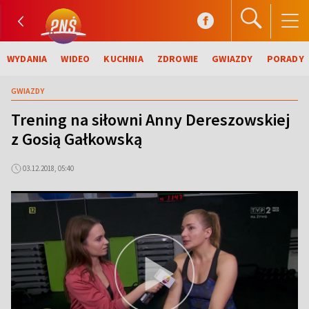
WYDANIA
WIDEO
KUCHNIA
ZDROWIE
GWIAZDY
PORADY
GWIAZDY
Trening na siłowni Anny Dereszowskiej
z Gosią Gałkowską
03.12.2018, 05:40