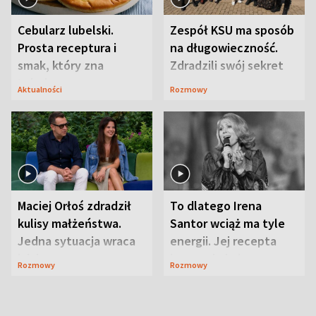
Cebularz lubelski.
Zespół KSU ma sposób
Prosta receptura i
na długowieczność.
smak, który zna
Zdradzili swój sekret
Lubelszczyzna
Aktualności
Rozmowy
Maciej Orłoś zdradził
To dlatego Irena
kulisy małżeństwa.
Santor wciąż ma tyle
Jedna sytuacja wraca
energii. Jej recepta
jak bumerang
jest zaskakująco
Rozmowy
Rozmowy
prosta