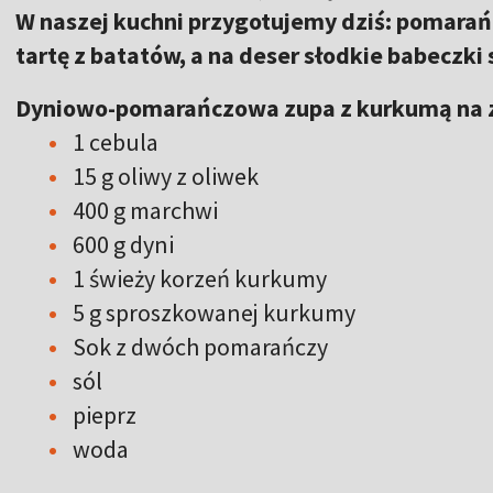
W naszej kuchni przygotujemy dziś: pomara
tartę z batatów, a na deser słodkie babeczki
Dyniowo-pomarańczowa zupa z kurkumą na 
1 cebula
15 g oliwy z oliwek
400 g marchwi
600 g dyni
1 świeży korzeń kurkumy
5 g sproszkowanej kurkumy
Sok z dwóch pomarańczy
sól
pieprz
woda