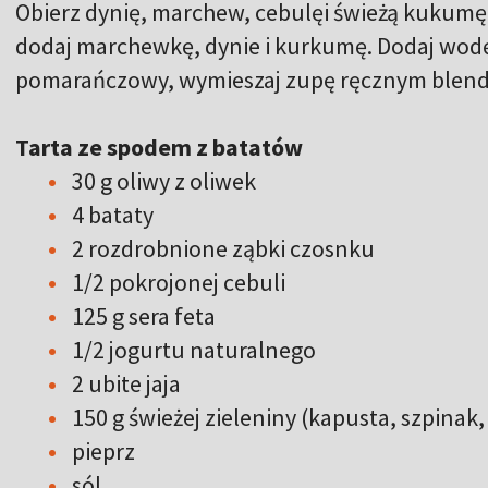
Obierz dynię, marchew, cebulęi świeżą kukumę
dodaj marchewkę, dynie i kurkumę. Dodaj wodę 
pomarańczowy, wymieszaj zupę ręcznym blend
Tarta ze spodem z batatów
30 g oliwy z oliwek
4 bataty
2 rozdrobnione ząbki czosnku
1/2 pokrojonej cebuli
125 g sera feta
1/2 jogurtu naturalnego
2 ubite jaja
150 g świeżej zieleniny (kapusta, szpinak,
pieprz
sól