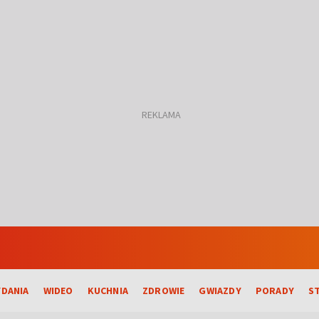
DANIA
WIDEO
KUCHNIA
ZDROWIE
GWIAZDY
PORADY
S