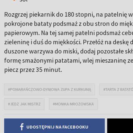
Rozgrzej piekarnik do 180 stopni, na patelnię wl
pokrojone bataty podsmaż z obu stron do miękko
papierowym. Na tej samej patelni podsmaż cebu
zieleninę i duś do miękkości. Przełóż na deskę d
duszone warzywa do miski, dodaj pozostałe skła
formę smażonymi patatami, wlej mieszaninę ze 
piecz przez 35 minut.
#POMARAŃCZOWO-DYNIOWA ZUPA Z KURKUMĄ
#TARTA Z BATAT
#JEDZ JAK MISTRZ
#MONIKA MROZOWSKA
UDOSTĘPNIJ NA FACEBOOKU