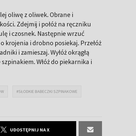
ej oliwę z oliwek. Obrane i
ści. Zdejmij i połóż na ręczniku
lę i czosnek. Następnie wrzuć
o krojenia i drobno posiekaj. Przełóż
dniki i zamieszaj. Wyłóż okrągłą
szpinakiem. Włóż do piekarnika i
ÓW
#SŁODKIE BABECZKI SZPINAKOWE
UDOSTĘPNIJ NA X