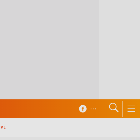
...
TYL