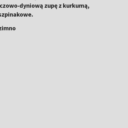
ńczowo-dyniową zupę z kurkumą,
 szpinakowe.
zimno