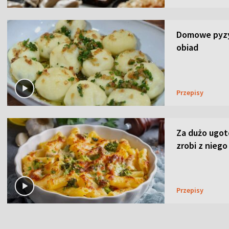
Domowe pyzy 
obiad
Przepisy
Za dużo ugo
zrobi z niego
Przepisy