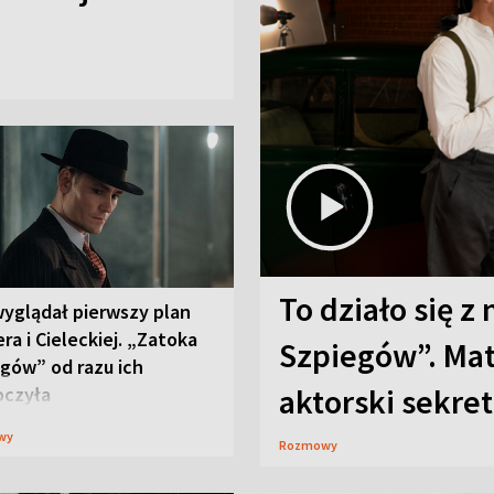
To działo się z
wyglądał pierwszy plan
ra i Cieleckiej. „Zatoka
Szpiegów”. Mat
gów” od razu ich
aktorski sekret
oczyła
wy
Rozmowy