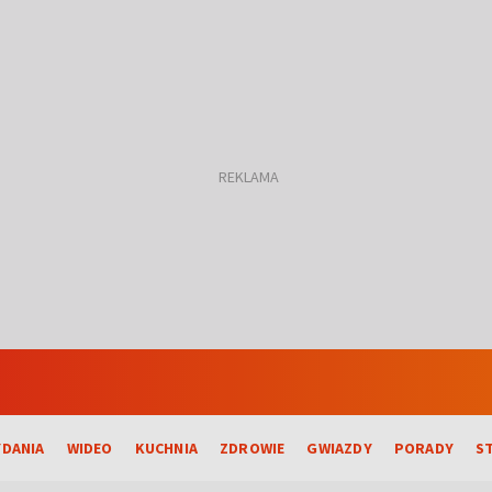
DANIA
WIDEO
KUCHNIA
ZDROWIE
GWIAZDY
PORADY
S