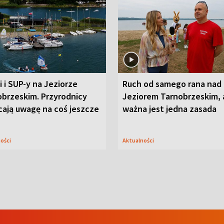
i i SUP-y na Jeziorze
Ruch od samego rana nad
obrzeskim. Przyrodnicy
Jeziorem Tarnobrzeskim, 
cają uwagę na coś jeszcze
ważna jest jedna zasada
ności
Aktualności