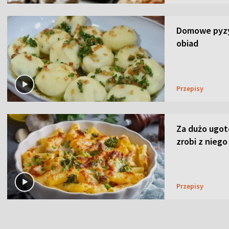
Domowe pyzy 
obiad
Przepisy
Za dużo ugo
zrobi z niego
Przepisy