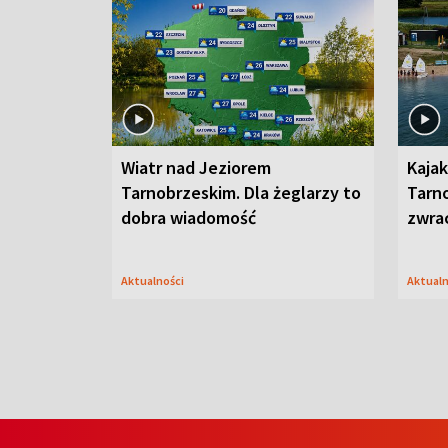
Wiatr nad Jeziorem
Kajak
Tarnobrzeskim. Dla żeglarzy to
Tarn
dobra wiadomość
zwra
Aktualności
Aktual