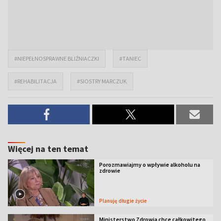
#NIEPEŁNOSPRAWNE BLIŹNIACZKI
#TANIEC
#REHABILITACJA
#SIOSTRY MARCZUK
Więcej na ten temat
Porozmawiajmy o wpływie alkoholu na
zdrowie
Planuję długie życie
Ministerstwo Zdrowia chce całkowitego