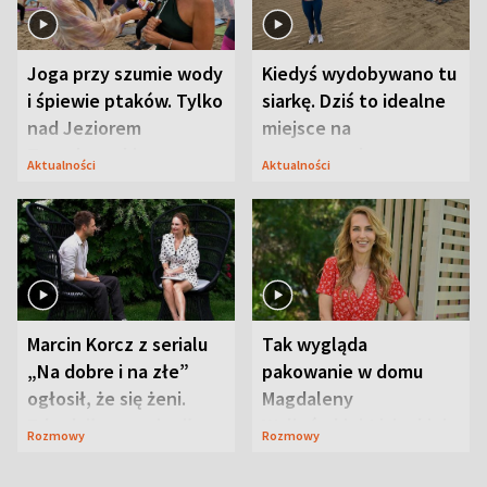
Joga przy szumie wody
Kiedyś wydobywano tu
i śpiewie ptaków. Tylko
siarkę. Dziś to idealne
nad Jeziorem
miejsce na
Tarnobrzeskim
wypoczynek
Aktualności
Aktualności
Marcin Korcz z serialu
Tak wygląda
„Na dobre i na złe”
pakowanie w domu
ogłosił, że się żeni.
Magdaleny
Zdradził, co zmienił
Waligórskiej-Lisieckiej.
Rozmowy
Rozmowy
syn
Mąż nie odpuszcza