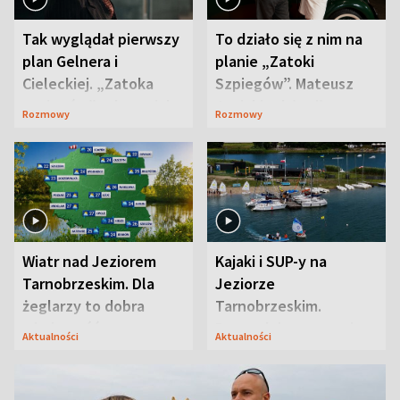
Tak wyglądał pierwszy
To działo się z nim na
plan Gelnera i
planie „Zatoki
Cieleckiej. „Zatoka
Szpiegów”. Mateusz
szpiegów” od razu ich
Janicki odsłonił
Rozmowy
Rozmowy
zaskoczyła
aktorski sekret
Wiatr nad Jeziorem
Kajaki i SUP-y na
Tarnobrzeskim. Dla
Jeziorze
żeglarzy to dobra
Tarnobrzeskim.
wiadomość
Przyrodnicy zwracają
Aktualności
Aktualności
uwagę na coś jeszcze