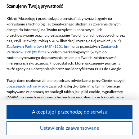
Dostępność
Szanujemy Twoją prywatność
Moje zgody
Kliknij "Akceptuję i przechodzę do serwisu", aby wyrazić zgody na
Procedura zgłoszeń wewnętrznych
korzystanie z technologii automatycznego śledzenia i zbierania danych,
dostęp do informacji na Twoim urządzeniu końcowym i ich
przechowywanie oraz na przetwarzanie Twoich danych osobowych przez
nas, czyli Telewizję Polską S.A. w likwidacji (zwaną dalej również „TVP”),
Zaufanych Partnerów z IAB* (1201 firm)
oraz pozostałych
Zaufanych
Partnerów TVP (93 firm)
, w celach marketingowych (w tym do
zautomatyzowanego dopasowania reklam do Twoich zainteresowań i
mierzenia ich skuteczności) i pozostałych, które wskazujemy poniżej, a
także zgody na udostępnianie przez nas identyfikatora PPID do Google.
Twoje dane osobowe zbierane podczas odwiedzania przez Ciebie naszych
poszczególnych serwisów
zwanych dalej „Portalem”, w tym informacje
zapisywane za pomocą technologii takich jak: pliki cookie, sygnalizatory
WWW lub innych podobnych technologii umożliwiających świadczenie
dopasowanych i bezpiecznych usług, personalizację treści oraz reklam,
udostępnianie funkcji mediów społecznościowych oraz analizowanie ruchu
Akceptuję i przechodzę do serwisu
w Internecie.
Twoje dane osobowe zbierane podczas odwiedzania przez Ciebie
Ustawienia zaawansowane
poszczególnych serwisów
na Portalu, takie jak adresy IP, identyfikatory
© 2026 Telewizja Polska S. A. w likwidacji
Twoich urządzeń końcowych i identyfikatory plików cookie, informacje o