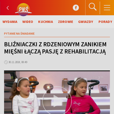
WYDANIA
WIDEO
KUCHNIA
ZDROWIE
GWIAZDY
PORADY
PYTANIE NA ŚNIADANIE
BLIŹNIACZKI Z RDZENIOWYM ZANIKIEM
MIĘŚNI ŁĄCZĄ PASJĘ Z REHABILITACJĄ
30.11.2018, 08:49