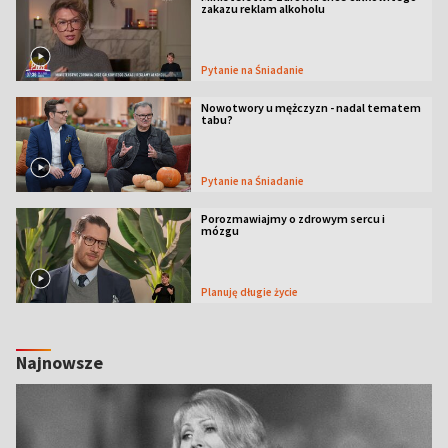
zakazu reklam alkoholu
Pytanie na Śniadanie
Nowotwory u mężczyzn - nadal tematem
tabu?
Pytanie na Śniadanie
Porozmawiajmy o zdrowym sercu i
mózgu
Planuję długie życie
Najnowsze