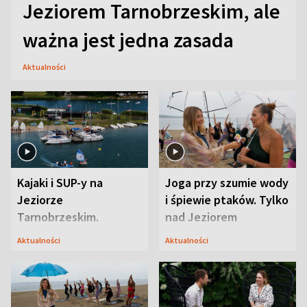
Jeziorem Tarnobrzeskim, ale
ważna jest jedna zasada
Aktualności
Kajaki i SUP-y na
Joga przy szumie wody
Jeziorze
i śpiewie ptaków. Tylko
Tarnobrzeskim.
nad Jeziorem
Przyrodnicy zwracają
Tarnobrzeskim
Aktualności
Aktualności
uwagę na coś jeszcze