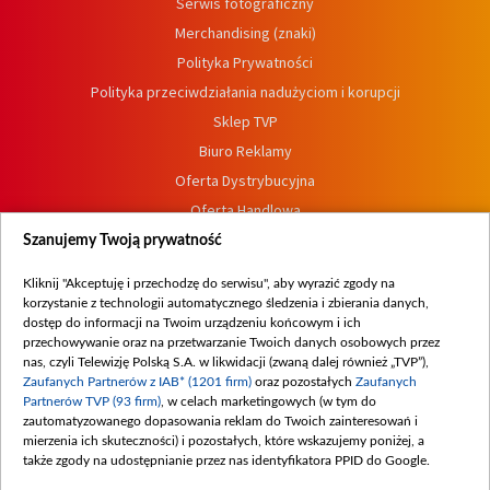
Serwis fotograficzny
Merchandising (znaki)
Polityka Prywatności
Polityka przeciwdziałania nadużyciom i korupcji
Sklep TVP
Biuro Reklamy
Oferta Dystrybucyjna
Oferta Handlowa
Dostępność
Szanujemy Twoją prywatność
Moje zgody
Kliknij "Akceptuję i przechodzę do serwisu", aby wyrazić zgody na
Procedura zgłoszeń wewnętrznych
korzystanie z technologii automatycznego śledzenia i zbierania danych,
dostęp do informacji na Twoim urządzeniu końcowym i ich
przechowywanie oraz na przetwarzanie Twoich danych osobowych przez
nas, czyli Telewizję Polską S.A. w likwidacji (zwaną dalej również „TVP”),
Zaufanych Partnerów z IAB* (1201 firm)
oraz pozostałych
Zaufanych
Partnerów TVP (93 firm)
, w celach marketingowych (w tym do
zautomatyzowanego dopasowania reklam do Twoich zainteresowań i
mierzenia ich skuteczności) i pozostałych, które wskazujemy poniżej, a
także zgody na udostępnianie przez nas identyfikatora PPID do Google.