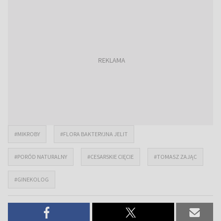
#MIKROBY
#FLORA BAKTERYJNA JELIT
#PORÓD NATURALNY
#CESARSKIE CIĘCIE
#TOMASZ ZAJĄC
#GINEKOLOG