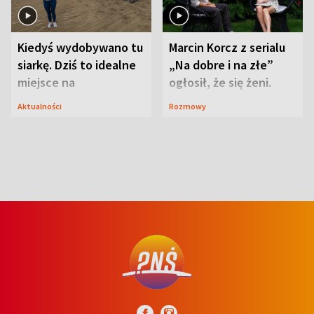
Kiedyś wydobywano tu
Marcin Korcz z serialu
siarkę. Dziś to idealne
„Na dobre i na złe”
miejsce na
ogłosił, że się żeni.
wypoczynek
Zdradził, co zmienił
Aktualności
Rozmowy
syn