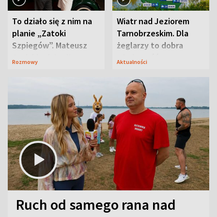
To działo się z nim na
Wiatr nad Jeziorem
planie „Zatoki
Tarnobrzeskim. Dla
Szpiegów”. Mateusz
żeglarzy to dobra
Janicki odsłonił
wiadomość
Rozmowy
Aktualności
aktorski sekret
Ruch od samego rana nad