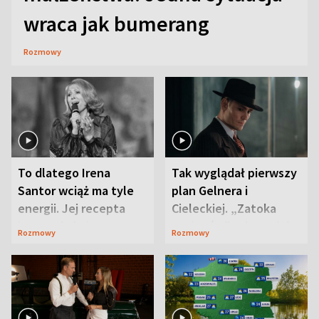
wraca jak bumerang
Rozmowy
To dlatego Irena
Tak wyglądał pierwszy
Santor wciąż ma tyle
plan Gelnera i
energii. Jej recepta
Cieleckiej. „Zatoka
jest zaskakująco
szpiegów” od razu ich
Rozmowy
Rozmowy
prosta
zaskoczyła