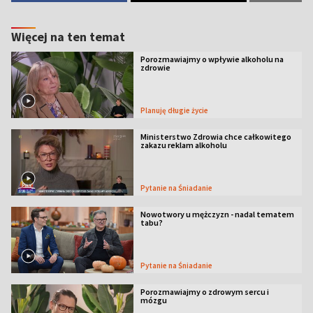
Więcej na ten temat
Porozmawiajmy o wpływie alkoholu na
zdrowie
Planuję długie życie
Ministerstwo Zdrowia chce całkowitego
zakazu reklam alkoholu
Pytanie na Śniadanie
Nowotwory u mężczyzn - nadal tematem
tabu?
Pytanie na Śniadanie
Porozmawiajmy o zdrowym sercu i
mózgu