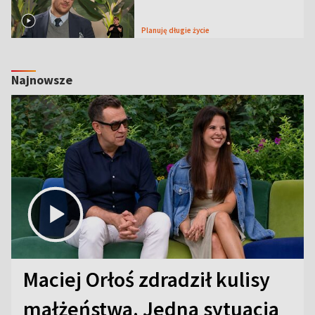
Planuję długie życie
Najnowsze
Maciej Orłoś zdradził kulisy
małżeństwa. Jedna sytuacja