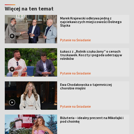
Więcej na ten temat
Marek Krajewski odkrywa jedną z
najciekawszych miejscowości Dolnego
Śląska
Pytanie na Śniadanie
Łukasz z „Rolnik szuka żony” o cenach
truskawek. Koszty i pogoda uderzają w
rolników
Pytanie na Śniadanie
Ewa Chodakowska o tajemniczej
chorobie mięśni
Pytanie na Śniadanie
Biżuteria – idealny prezent na Mikołajki i
pod choinkę