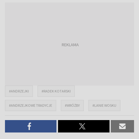
#ANDRZEJKI
#RADEK KOTARSKI
#ANDRZEJKOWE TRADYCJE
#WRÓŻBY
#LANIE WOSKU