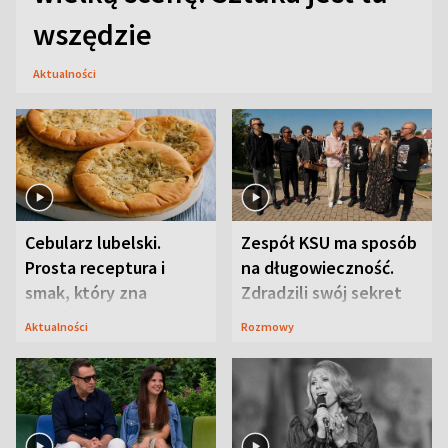
wszędzie
Aktualności
Cebularz lubelski.
Zespół KSU ma sposób
Prosta receptura i
na długowieczność.
smak, który zna
Zdradzili swój sekret
Lubelszczyzna
Aktualności
Rozmowy