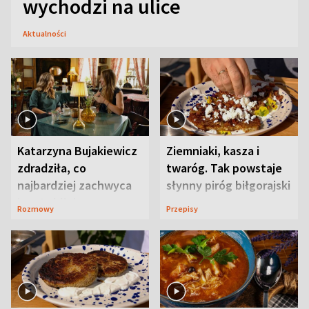
wychodzi na ulice
Aktualności
Katarzyna Bujakiewicz
Ziemniaki, kasza i
zdradziła, co
twaróg. Tak powstaje
najbardziej zachwyca
słynny piróg biłgorajski
ją w Lublinie
Rozmowy
Przepisy