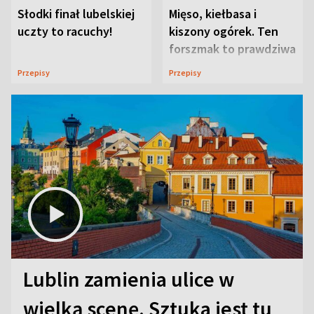
Słodki finał lubelskiej
Mięso, kiełbasa i
uczty to racuchy!
kiszony ogórek. Ten
forszmak to prawdziwa
uczta
Przepisy
Przepisy
Lublin zamienia ulice w
wielką scenę. Sztuka jest tu