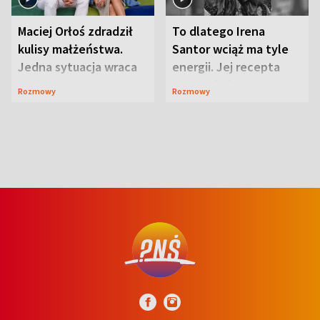
Maciej Orłoś zdradził
To dlatego Irena
kulisy małżeństwa.
Santor wciąż ma tyle
Jedna sytuacja wraca
energii. Jej recepta
jak bumerang
jest zaskakująco
Rozmowy
Rozmowy
prosta