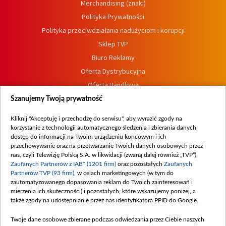
Merchandising (znaki)
Polityka Prywatności
Polityka przeciwdziałania nadużyciom i korupcji
Sklep TVP
Biuro Reklamy
Oferta Dystrybucyjna
Oferta Handlowa
Dostępność
Szanujemy Twoją prywatność
Moje zgody
Kliknij "Akceptuję i przechodzę do serwisu", aby wyrazić zgody na
Procedura zgłoszeń wewnętrznych
korzystanie z technologii automatycznego śledzenia i zbierania danych,
dostęp do informacji na Twoim urządzeniu końcowym i ich
przechowywanie oraz na przetwarzanie Twoich danych osobowych przez
nas, czyli Telewizję Polską S.A. w likwidacji (zwaną dalej również „TVP”),
Zaufanych Partnerów z IAB* (1201 firm)
oraz pozostałych
Zaufanych
Partnerów TVP (93 firm)
, w celach marketingowych (w tym do
zautomatyzowanego dopasowania reklam do Twoich zainteresowań i
mierzenia ich skuteczności) i pozostałych, które wskazujemy poniżej, a
także zgody na udostępnianie przez nas identyfikatora PPID do Google.
Twoje dane osobowe zbierane podczas odwiedzania przez Ciebie naszych