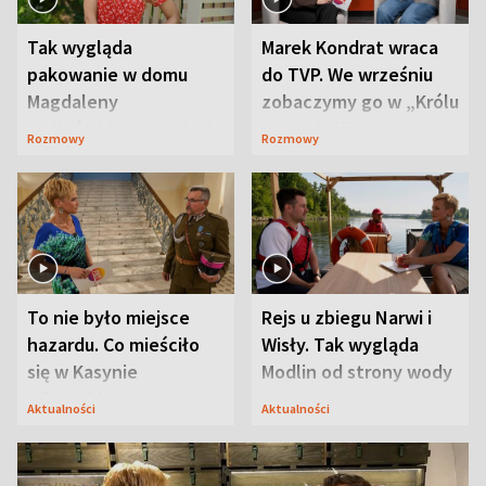
Tak wygląda
Marek Kondrat wraca
pakowanie w domu
do TVP. We wrześniu
Magdaleny
zobaczymy go w „Królu
Waligórskiej-Lisieckiej.
Maciusiu I”
Rozmowy
Rozmowy
Mąż nie odpuszcza
To nie było miejsce
Rejs u zbiegu Narwi i
hazardu. Co mieściło
Wisły. Tak wygląda
się w Kasynie
Modlin od strony wody
Oficerskim?
Aktualności
Aktualności