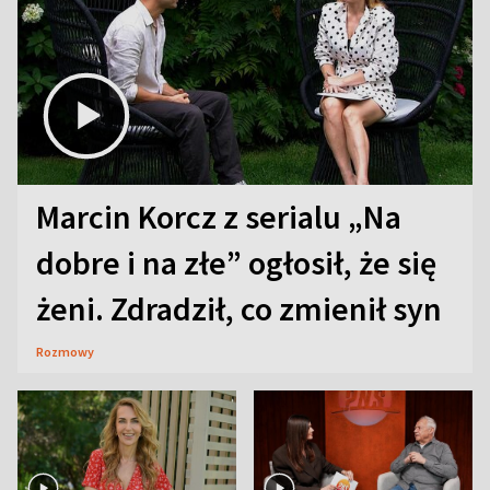
Marcin Korcz z serialu „Na
dobre i na złe” ogłosił, że się
żeni. Zdradził, co zmienił syn
Rozmowy