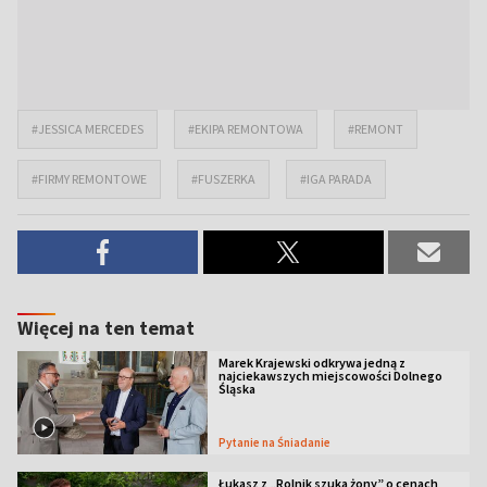
#JESSICA MERCEDES
#EKIPA REMONTOWA
#REMONT
#FIRMY REMONTOWE
#FUSZERKA
#IGA PARADA
Więcej na ten temat
Marek Krajewski odkrywa jedną z
najciekawszych miejscowości Dolnego
Śląska
Pytanie na Śniadanie
Łukasz z „Rolnik szuka żony” o cenach