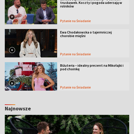
truskawek. Koszty i pogoda uderzają w
rolników
Pytanie na Śniadanie
Ewa Chodakowska o tajemniczej
chorobie mięśni
Pytanie na Śniadanie
Biżuteria – idealny prezent na Mikołajki i
pod choinkę
Pytanie na Śniadanie
Najnowsze