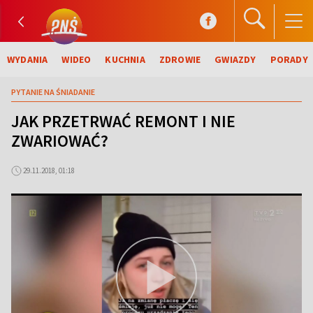
WYDANIA
WIDEO
KUCHNIA
ZDROWIE
GWIAZDY
PORADY
PYTANIE NA ŚNIADANIE
JAK PRZETRWAĆ REMONT I NIE
ZWARIOWAĆ?
29.11.2018, 01:18