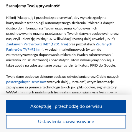
Dostępność
Szanujemy Twoją prywatność
Moje zgody
Kliknij "Akceptuję i przechodzę do serwisu", aby wyrazić zgody na
Procedura zgłoszeń wewnętrznych
korzystanie z technologii automatycznego śledzenia i zbierania danych,
dostęp do informacji na Twoim urządzeniu końcowym i ich
przechowywanie oraz na przetwarzanie Twoich danych osobowych przez
nas, czyli Telewizję Polską S.A. w likwidacji (zwaną dalej również „TVP”),
Zaufanych Partnerów z IAB* (1201 firm)
oraz pozostałych
Zaufanych
Partnerów TVP (93 firm)
, w celach marketingowych (w tym do
zautomatyzowanego dopasowania reklam do Twoich zainteresowań i
mierzenia ich skuteczności) i pozostałych, które wskazujemy poniżej, a
także zgody na udostępnianie przez nas identyfikatora PPID do Google.
Twoje dane osobowe zbierane podczas odwiedzania przez Ciebie naszych
poszczególnych serwisów
zwanych dalej „Portalem”, w tym informacje
zapisywane za pomocą technologii takich jak: pliki cookie, sygnalizatory
WWW lub innych podobnych technologii umożliwiających świadczenie
dopasowanych i bezpiecznych usług, personalizację treści oraz reklam,
udostępnianie funkcji mediów społecznościowych oraz analizowanie ruchu
Akceptuję i przechodzę do serwisu
w Internecie.
Twoje dane osobowe zbierane podczas odwiedzania przez Ciebie
Ustawienia zaawansowane
poszczególnych serwisów
na Portalu, takie jak adresy IP, identyfikatory
© 2026 Telewizja Polska S. A. w likwidacji
Twoich urządzeń końcowych i identyfikatory plików cookie, informacje o