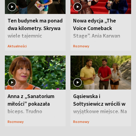
Ten budynek ma ponad
Nowa edycja „The
dwa kilometry. Skrywa
Voice Comeback
wiele tajemnic
Stage”. Ania Karwan
zapowiada
Aktualności
Rozmowy
niespodzianki
Anna z „Sanatorium
Gąsiewska i
miłości” pokazała
Sołtysiewicz wrócili w
biceps. Trudno
wyjątkowe miejsce. Na
uwierzyć, co przeszła
szlaku czekał
Rozmowy
Rozmowy
wcześniej
niedźwiedź