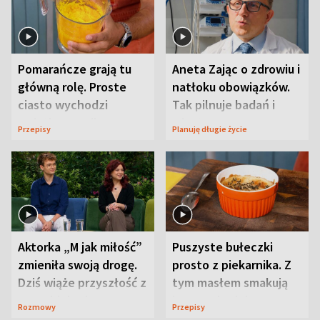
Pomarańcze grają tu
Aneta Zając o zdrowiu i
główną rolę. Proste
natłoku obowiązków.
ciasto wychodzi
Tak pilnuje badań i
wyjątkowo wilgotne
wizyt
Przepisy
Planuję długie życie
Aktorka „M jak miłość”
Puszyste bułeczki
zmieniła swoją drogę.
prosto z piekarnika. Z
Dziś wiąże przyszłość z
tym masłem smakują
neurobiologią
jeszcze lepiej
Rozmowy
Przepisy