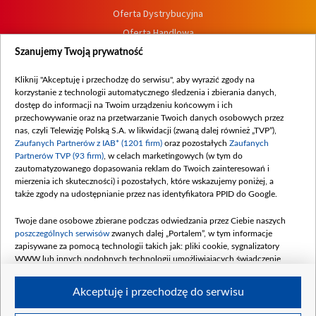
Oferta Dystrybucyjna
Oferta Handlowa
Dostępność
Szanujemy Twoją prywatność
Moje zgody
Kliknij "Akceptuję i przechodzę do serwisu", aby wyrazić zgody na
Procedura zgłoszeń wewnętrznych
korzystanie z technologii automatycznego śledzenia i zbierania danych,
dostęp do informacji na Twoim urządzeniu końcowym i ich
przechowywanie oraz na przetwarzanie Twoich danych osobowych przez
nas, czyli Telewizję Polską S.A. w likwidacji (zwaną dalej również „TVP”),
Zaufanych Partnerów z IAB* (1201 firm)
oraz pozostałych
Zaufanych
Partnerów TVP (93 firm)
, w celach marketingowych (w tym do
zautomatyzowanego dopasowania reklam do Twoich zainteresowań i
mierzenia ich skuteczności) i pozostałych, które wskazujemy poniżej, a
także zgody na udostępnianie przez nas identyfikatora PPID do Google.
Twoje dane osobowe zbierane podczas odwiedzania przez Ciebie naszych
poszczególnych serwisów
zwanych dalej „Portalem”, w tym informacje
zapisywane za pomocą technologii takich jak: pliki cookie, sygnalizatory
WWW lub innych podobnych technologii umożliwiających świadczenie
dopasowanych i bezpiecznych usług, personalizację treści oraz reklam,
udostępnianie funkcji mediów społecznościowych oraz analizowanie ruchu
Akceptuję i przechodzę do serwisu
w Internecie.