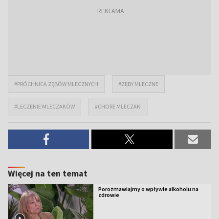
#PRÓCHNICA ZĘBÓW MLECZNYCH
#ZĘBY MLECZNE
#LECZENIE MLECZAKÓW
#CHORE MLECZAKI
Więcej na ten temat
Porozmawiajmy o wpływie alkoholu na
zdrowie