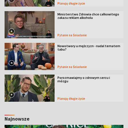
Planuję długie życie
Ministerstwo Zdrowia chce całkowitego
zakazu reklam alkoholu
Pytanie na Śniadanie
Nowotwory u mężczyzn - nadal tematem
tabu?
Pytanie na Śniadanie
Porozmawiajmy o zdrowym sercu i
mózgu
Planuję długie życie
Najnowsze