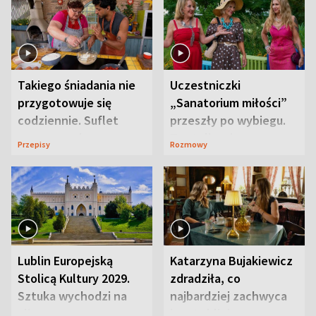
Takiego śniadania nie
Uczestniczki
przygotowuje się
„Sanatorium miłości”
codziennie. Suflet
przeszły po wybiegu.
serowy zachwyca
Te stylizacje
Przepisy
Rozmowy
smakiem
przyciągały wzrok
Lublin Europejską
Katarzyna Bujakiewicz
Stolicą Kultury 2029.
zdradziła, co
Sztuka wychodzi na
najbardziej zachwyca
ulice
ją w Lublinie