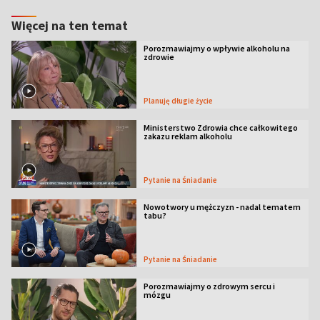
Więcej na ten temat
Porozmawiajmy o wpływie alkoholu na
zdrowie
Planuję długie życie
Ministerstwo Zdrowia chce całkowitego
zakazu reklam alkoholu
Pytanie na Śniadanie
Nowotwory u mężczyzn - nadal tematem
tabu?
Pytanie na Śniadanie
Porozmawiajmy o zdrowym sercu i
mózgu