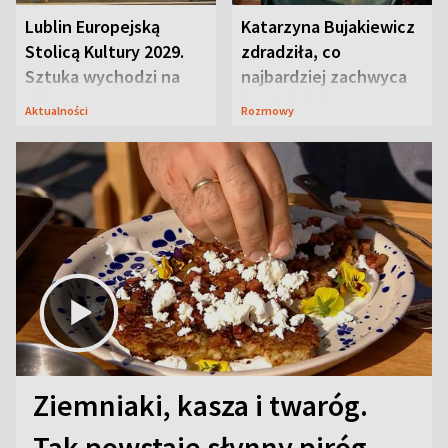
Lublin Europejską
Katarzyna Bujakiewicz
Stolicą Kultury 2029.
zdradziła, co
Sztuka wychodzi na
najbardziej zachwyca
ulice
ją w Lublinie
Aktualności
Rozmowy
Ziemniaki, kasza i twaróg.
Tak powstaje słynny piróg