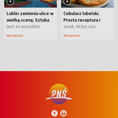
Lublin zamienia ulice w
Cebularz lubelski.
wielką scenę. Sztuka
Prosta receptura i
jest tu wszędzie
smak, który zna
Lubelszczyzna
Aktualności
Aktualności