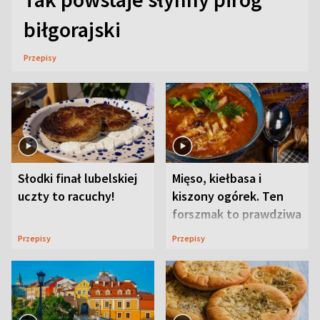
biłgorajski
Przepisy
Słodki finał lubelskiej
Mięso, kiełbasa i
uczty to racuchy!
kiszony ogórek. Ten
forszmak to prawdziwa
uczta
Przepisy
Przepisy