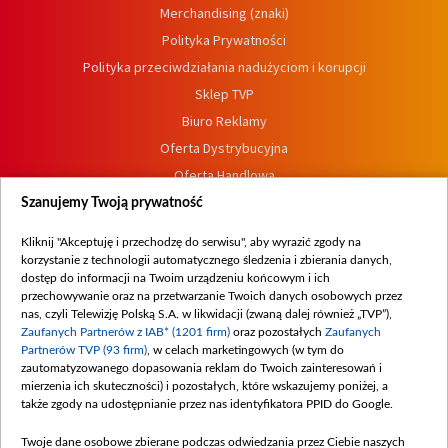
Merchandising (znaki)
Polityka Prywatności
Polityka przeciwdziałania nadużyciom i korupcji
Sklep TVP
Biuro Reklamy
Oferta Dystrybucyjna
Oferta Handlowa
Dostępność
Szanujemy Twoją prywatność
Moje zgody
Kliknij "Akceptuję i przechodzę do serwisu", aby wyrazić zgody na
Procedura zgłoszeń wewnętrznych
korzystanie z technologii automatycznego śledzenia i zbierania danych,
dostęp do informacji na Twoim urządzeniu końcowym i ich
przechowywanie oraz na przetwarzanie Twoich danych osobowych przez
nas, czyli Telewizję Polską S.A. w likwidacji (zwaną dalej również „TVP”),
Zaufanych Partnerów z IAB* (1201 firm)
oraz pozostałych
Zaufanych
Partnerów TVP (93 firm)
, w celach marketingowych (w tym do
zautomatyzowanego dopasowania reklam do Twoich zainteresowań i
mierzenia ich skuteczności) i pozostałych, które wskazujemy poniżej, a
także zgody na udostępnianie przez nas identyfikatora PPID do Google.
Twoje dane osobowe zbierane podczas odwiedzania przez Ciebie naszych