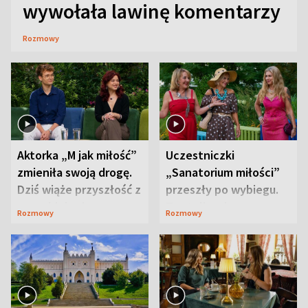
wywołała lawinę komentarzy
Rozmowy
Aktorka „M jak miłość”
Uczestniczki
zmieniła swoją drogę.
„Sanatorium miłości”
Dziś wiąże przyszłość z
przeszły po wybiegu.
neurobiologią
Te stylizacje
Rozmowy
Rozmowy
przyciągały wzrok