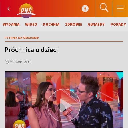
WYDANIA
WIDEO
KUCHNIA
ZDROWIE
GWIAZDY
PORADY
PYTANIE NA ŚNIADANIE
Próchnica u dzieci
28.11.2018, 09:17