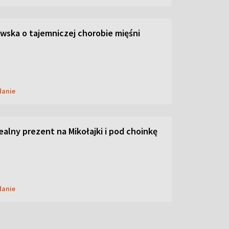
ska o tajemniczej chorobie mięśni
danie
dealny prezent na Mikołajki i pod choinkę
danie