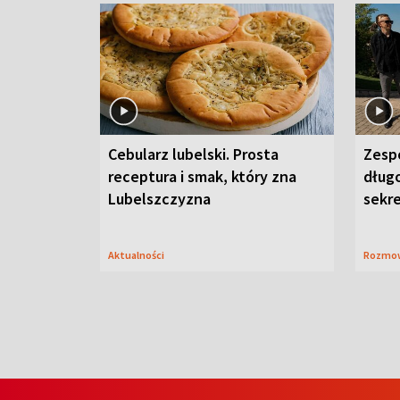
Cebularz lubelski. Prosta
Zesp
receptura i smak, który zna
długo
Lubelszczyzna
sekr
Aktualności
Rozmo