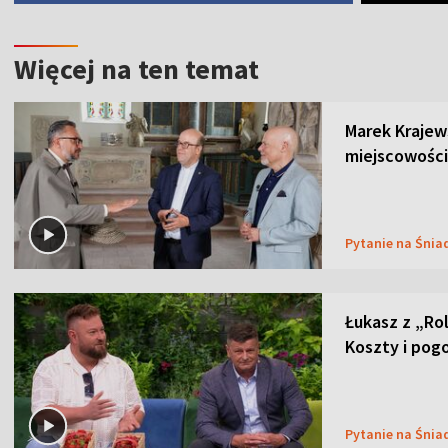
Więcej na ten temat
Marek Krajew
miejscowości
Pytanie na Śnia
Łukasz z „Ro
Koszty i pog
Pytanie na Śnia