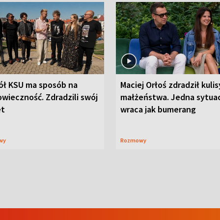
ół KSU ma sposób na
Maciej Orłoś zdradził kulis
wieczność. Zdradzili swój
małżeństwa. Jedna sytua
et
wraca jak bumerang
wy
Rozmowy