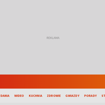
DANIA
WIDEO
KUCHNIA
ZDROWIE
GWIAZDY
PORADY
S