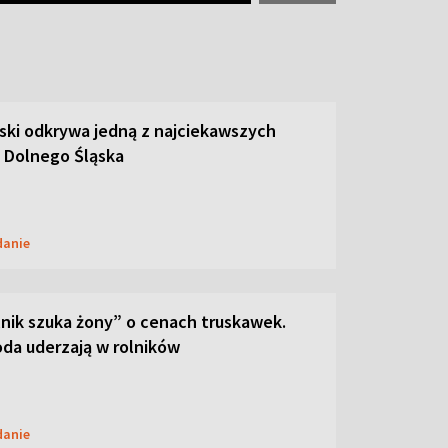
ski odkrywa jedną z najciekawszych
 Dolnego Śląska
danie
lnik szuka żony” o cenach truskawek.
oda uderzają w rolników
danie