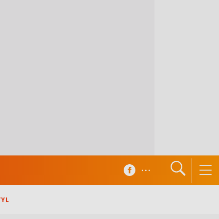
...
TYL