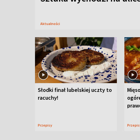
Aktualności
Słodki finał lubelskiej uczty to
Mięso
racuchy!
ogór
praw
Przepisy
Przepi