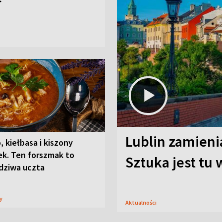
Lublin zamienia
, kiełbasa i kiszony
ek. Ten forszmak to
Sztuka jest tu
dziwa uczta
sy
Aktualności