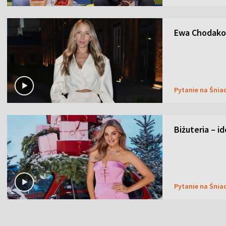
Ewa Chodakow
Pytanie na Śnia
Biżuteria – i
Pytanie na Śnia