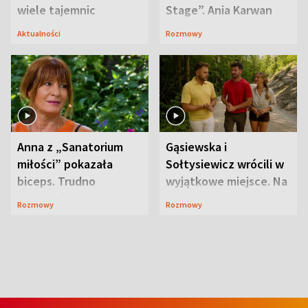
wiele tajemnic
Stage”. Ania Karwan
zapowiada
Aktualności
Rozmowy
niespodzianki
Anna z „Sanatorium
Gąsiewska i
miłości” pokazała
Sołtysiewicz wrócili w
biceps. Trudno
wyjątkowe miejsce. Na
uwierzyć, co przeszła
szlaku czekał
Rozmowy
Rozmowy
wcześniej
niedźwiedź