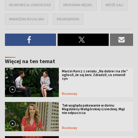
#EUROWIZJA JUNIOR 2018
#ROKSANA WĘGIEL
#RÓŻE GALI
#MARZENA ROGALSKA
#YEARS&YEARS
Więcej na ten temat
Marcin Korcz z serialu „Na dobre i na złe”
ogłosił, że się żeni. Zdradził, co zmienił
syn
Rozmowy
Tak wygląda pakowanie w domu
Magdaleny Waligórskiej-Lisieckiej. Mąż
nie odpuszcza
Rozmowy