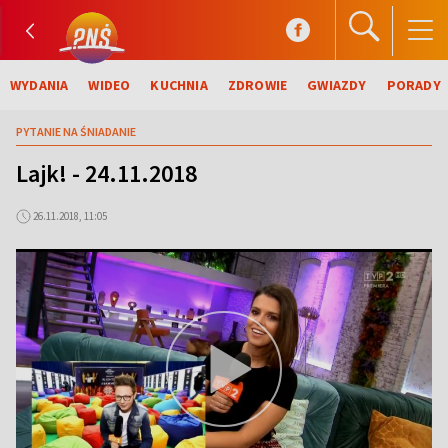
WYDANIA
WIDEO
KUCHNIA
ZDROWIE
GWIAZDY
PORADY
PYTANIE NA ŚNIADANIE
Lajk! - 24.11.2018
26.11.2018, 11:05