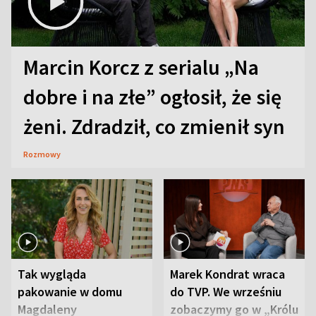
Marcin Korcz z serialu „Na
dobre i na złe” ogłosił, że się
żeni. Zdradził, co zmienił syn
Rozmowy
Tak wygląda
Marek Kondrat wraca
pakowanie w domu
do TVP. We wrześniu
Magdaleny
zobaczymy go w „Królu