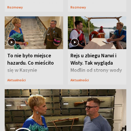
Waligórskiej-Lisieckiej.
Maciusiu I”
Rozmowy
Rozmowy
Mąż nie odpuszcza
To nie było miejsce
Rejs u zbiegu Narwi i
hazardu. Co mieściło
Wisły. Tak wygląda
się w Kasynie
Modlin od strony wody
Oficerskim?
Aktualności
Aktualności