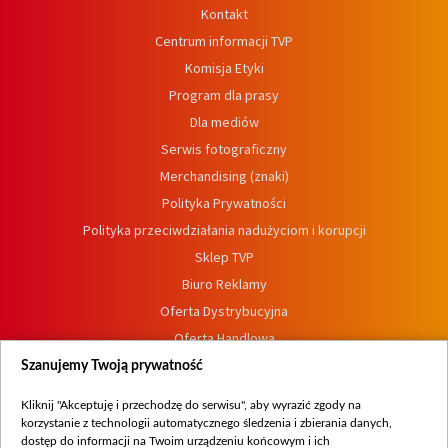
Kontakt
Centrum informacji TVP
Komisja Etyki
Program dla prasy
Dla mediów
Serwis fotograficzny
Merchandising (znaki)
Polityka Prywatności
Polityka przeciwdziałania nadużyciom i korupcji
Sklep TVP
Biuro Reklamy
Oferta Dystrybucyjna
Oferta Handlowa
Dostępność
Szanujemy Twoją prywatność
Moje zgody
Kliknij "Akceptuję i przechodzę do serwisu", aby wyrazić zgody na
Procedura zgłoszeń wewnętrznych
korzystanie z technologii automatycznego śledzenia i zbierania danych,
dostęp do informacji na Twoim urządzeniu końcowym i ich